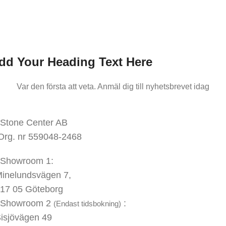
ar den första att veta.
Anmäl dig till nyhetsbrevet idag
dd Your Heading Text Here
Var den första att veta. Anmäl dig till nyhetsbrevet idag
KONTAKTA OSS
Stone Center AB
Org. nr 559048-2468
Showroom 1:
inelundsvägen
7,
17 05 Göteborg
Showroom 2
:
(Endast tidsbokning)
isjövägen 49