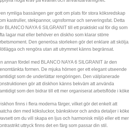
ppfylla höga krav på kvalitet och användarvänlighet.
en rymliga bassängen ger gott om plats för stora köksredskap
om kastruller, stekpannor, ugnsformar och serveringsfat. Detta
ör BLANCO NAYA 6 SILGRANIT till ett praktiskt val för dig som
fta lagar mat eller behöver en diskho som klarar större
rbetsmoment. Den generösa storleken gör det enklare att skölja
lötlägga och rengöra utan att utrymmet känns begränsat.
n annan fördel med BLANCO NAYA 6 SILGRANIT är den
enomtänkta formen. De mjuka hörnen ger ett elegant utseende
amtidigt som de underlättar rengöringen. Den välplanerade
onstruktionen gör att diskhon känns bekväm att använda
amtidigt som den bidrar till ett mer organiserat arbetsflöde i köke
iskhon finns i flera moderna färger, vilket gör det enkelt att
atcha den med köksluckor, bänkskivor och andra detaljer i köke
avsett om du vill skapa en ljus och harmonisk miljö eller ett mer
ontrastrikt uttryck finns det en färg som passar din stil.