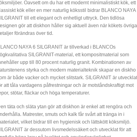
öksmiljöer. Oavsett om du har ett modernt minimalistiskt kök, ett
lassiskt kök eller en mer naturlig köksstil bidrar BLANCO NAYA
ILGRANIT till ett elegant och enhetligt uttryck. Den tidlösa
esignen gör att diskhon håller sig aktuell även när kökets övriga
etaljer förändras över tid.
LANCO NAYA 6 SILGRANIT är tillverkad i BLANCOs
ögkvalitativa SILGRANIT-material, ett kompositmaterial som
nnehåller upp till 80 procent naturlig granit. Kombinationen av
aturstenens styrka och modern materialteknik skapar en diskho
om är både vacker och mycket slitstark. SILGRANIT är utveckla
ör att tåla vardagens påfrestningar och är motståndskraftigt mot
epor, stötar, fläckar och höga temperaturer.
en täta och släta ytan gör att diskhon är enkel att rengöra och
nderhålla. Matrester, smuts och kalk får svårt att tränga in i
aterialet, vilket bidrar till en hygienisk och lättskött köksmiljö.
ILGRANIT är dessutom livsmedelssäkert och utvecklat för att