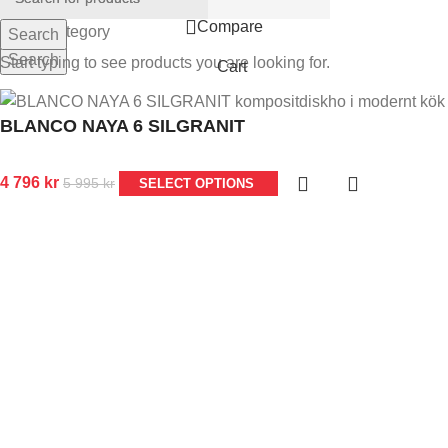
Compare
Select category
Search
Search
Start typing to see products you are looking for.
Cart
BLANCO NAYA 6 SILGRANIT
4 796
kr
5 995
kr
SELECT OPTIONS