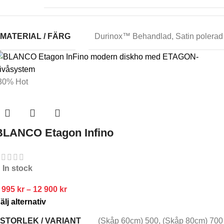
MATERIAL / FÄRG
Durinox™ Behandlad
,
Satin polerad
30%
Hot
BLANCO Etagon Infino
In stock
 995
kr
–
12 900
kr
älj alternativ
STORLEK / VARIANT
(Skåp 60cm) 500
,
(Skåp 80cm) 700