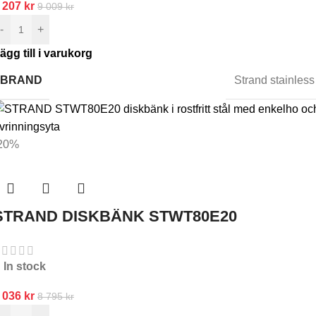
 207
kr
9 009
kr
-
+
ägg till i varukorg
BRAND
Strand stainless
20%
STRAND DISKBÄNK STWT80E20
In stock
 036
kr
8 795
kr