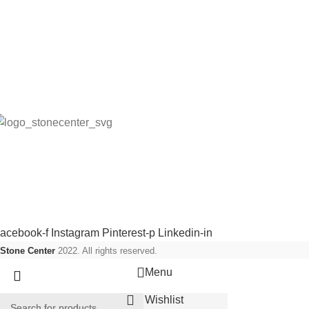
itt konto
llmänna villkor (Butik)
llmänna villkor (Webb)
påra din order
ntegritetspolicy
rågor och svar
tone Center producerar, levererar och monterar stenprodukter,
akel, klinkers samt badrums produkter.
ociala länkar:
acebook-f
Instagram
Pinterest-p
Linkedin-in
Stone Center
2022. All rights reserved.
Menu
Wishlist