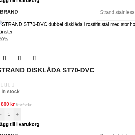
ägg till i varukorg
BRAND
Strand stainless
20%
STRAND DISKLÅDA ST70-DVC
In stock
 860
kr
8 575
kr
-
+
ägg till i varukorg