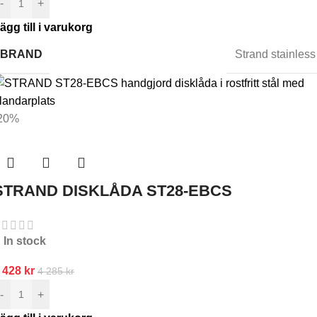
-
+
ägg till i varukorg
BRAND
Strand stainless
20%
STRAND DISKLÅDA ST28-EBCS
In stock
 428
kr
4 285
kr
-
+