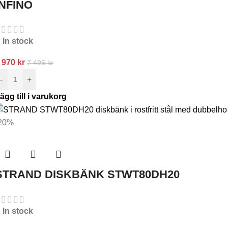
INFINO
In stock
 970
kr
7 495
kr
-
+
ägg till i varukorg
20%
STRAND DISKBÄNK STWT80DH20
In stock