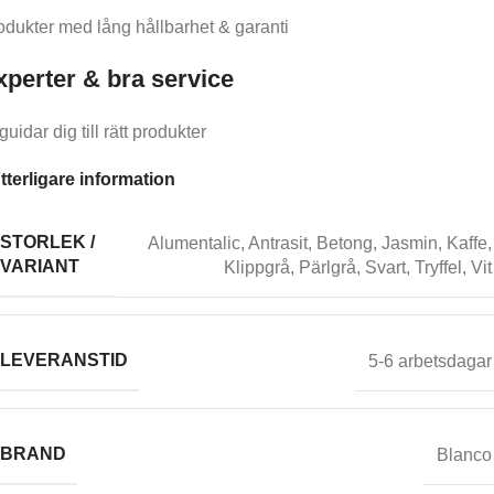
odukter med lång hållbarhet & garanti
xperter & bra service
guidar dig till rätt produkter
tterligare information
STORLEK /
Alumentalic
,
Antrasit
,
Betong
,
Jasmin
,
Kaffe
,
VARIANT
Klippgrå
,
Pärlgrå
,
Svart
,
Tryffel
,
Vit
LEVERANSTID
5-6 arbetsdagar
BRAND
Blanco