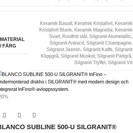
Keramik Basalt
,
Keramik Kristallvit
,
Keramik
Kristallvit Blank
,
Keramik Magnolia
,
Keramik
Svart
,
Rostfritt stål
,
Silgranit Alumetallic
,
MATERIAL
Silgranit Antracit
,
Silgranit Champagne
,
/ FÄRG
Silgranit Jasmin
,
Silgranit Kaffe
,
Silgranit
Klippgrå
,
Silgranit Muskot
,
Silgranit Pärlgrå
,
Silgranit Tryffel
,
Silgranit Vit
20%
BLANCO SUBLINE 500-U SILGRANIT®