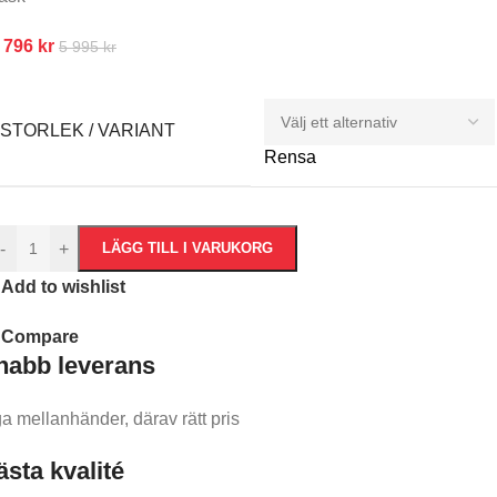
 796
kr
5 995
kr
STORLEK / VARIANT
Rensa
-
+
LÄGG TILL I VARUKORG
Add to wishlist
Compare
nabb leverans​
ga mellanhänder, därav rätt pris
ästa kvalité