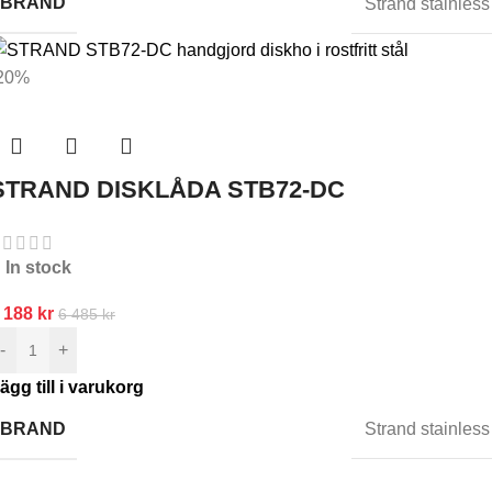
BRAND
Strand stainless
20%
STRAND DISKLÅDA STB72-DC
In stock
 188
kr
6 485
kr
-
+
ägg till i varukorg
BRAND
Strand stainless
nmäl dig till oss nyhetsbrev