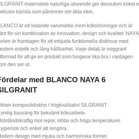
ILGRANIT-materialets naturliga utseende ger dessutom köket 
xklusiv känsla som påminner om äkta sten.
LANCO är ett ledande varumärke inom kökslösningar och är
änt för sin kombination av innovation, design och kvalitet. NAYA
erien är framtagen för att erbjuda funktionella diskhoar med
odern estetik och lång hållbarhet. Varje detalj är noggrant
tformad för att ge en produkt som fungerar lika bra i vardagen
om den ser ut.
Fördelar med BLANCO NAYA 6
SILGRANIT
tilren kompositdiskho i högkvalitativt SILGRANIT.
ymlig bassäng för bekvämt köksarbete.
otståndskraftig mot repor, stötar och höga temperaturer.
ygienisk och enkel att rengöra.
odern design med mjuka och harmoniska former.