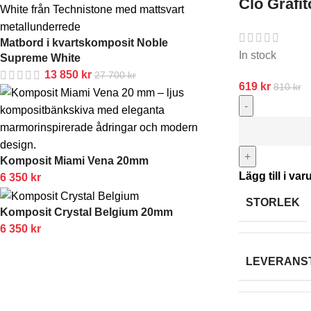
Clo Grafit
Matbord i kvartskomposit Noble
In stock
Supreme White
13 850
kr
27 700
kr
619
kr
810
kr
-
+
Komposit Miami Vena 20mm
Lägg till i va
6 350
kr
STORLEK
Komposit Crystal Belgium 20mm
6 350
kr
LEVERANS