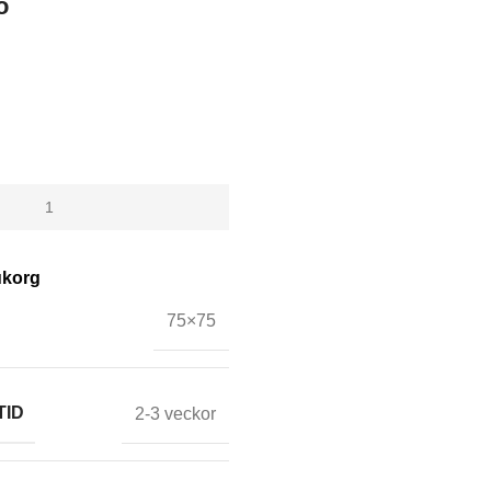
o
rukorg
75×75
TID
2-3 veckor