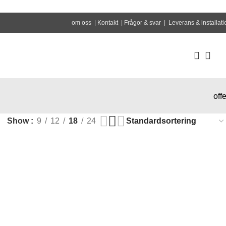
om oss
|
Kontakt
|
Frågor & svar
|
Leverans & installati
offe
Show
9
12
18
24