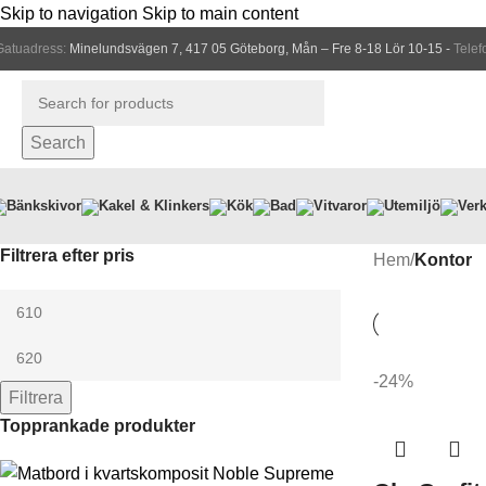
Skip to navigation
Skip to main content
Gatuadress:
Minelundsvägen 7, 417 05 Göteborg, Mån – Fre 8-18 Lör 10-15 -
Telef
Search
Bänkskivor
Kakel & Klinkers
Kök
Bad
Vitvaror
Utemiljö
Verk
Filtrera efter pris
Hem
/
Kontor
-24%
Filtrera
Topprankade produkter