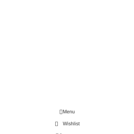
akel, klinkers samt badrums produkter.
Menu
Wishlist