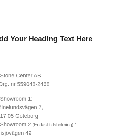
ar den första att veta.
Anmäl dig till nyhetsbrevet idag
dd Your Heading Text Here
KONTAKTA OSS
Stone Center AB
Org. nr 559048-2468
Showroom 1:
inelundsvägen
7,
17 05 Göteborg
Showroom 2
:
(Endast tidsbokning)
isjövägen 49