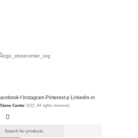
itt konto
llmänna villkor (Butik)
llmänna villkor (Webb)
påra din order
ntegritetspolicy
rågor och svar
tone Center producerar, levererar och monterar stenprodukter, k
ociala länkar:
acebook-f
Instagram
Pinterest-p
Linkedin-in
Stone Center
2022. All rights reserved.