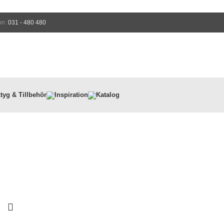
on:
031 - 480 480
tyg & Tillbehör
Inspiration
Katalog