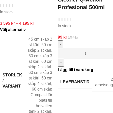
Profesional 500ml
In stock
3 595
kr
–
4 195
kr
In stock
Välj alternativ
99
kr
197
kr
45 cm skåp 2
-
st kärl
,
50 cm
skåp 2 st kärl
,
50 cm skåp 3
st kärl
,
60 cm
+
skåp 2 st kärl
,
Lägg till i varukorg
60 cm skåp 3
STORLEK
st kärl
,
60 cm
2
/
LEVERANSTID
skåp 4 st kärl
,
arbetsdag
VARIANT
60 cm skåp
Compact för
plats till
hetvatten
tank 2 st kärl
,