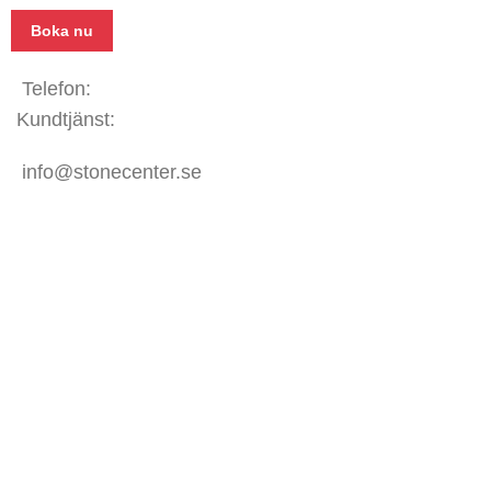
Boka nu
Telefon:
031 - 480 480
Kundtjänst:
070 771 67 74
info@stonecenter.se
SHOWROOM
Öppettider:
Mån - Fre: 08:00 - 18:00
Lör: 10:00 - 15:00
Sön: Stängt
KUNDTJÄNST