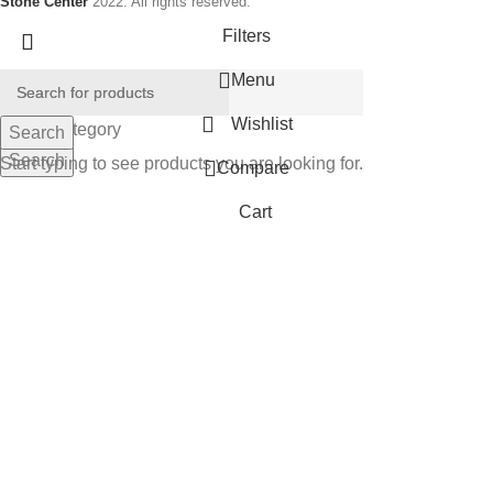
Stone Center
2022. All rights reserved.
Filters
Menu
Wishlist
Select category
Search
Search
Start typing to see products you are looking for.
Compare
Cart