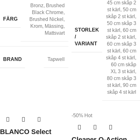
45 cm skåp 2
Bronz
,
Brushed
st kärl
,
50 cm
Black Chrome
,
skåp 2 st kärl
,
FÄRG
Brushed Nickel
,
50 cm skåp 3
Krom
,
Mässing
,
STORLEK
st kärl
,
60 cm
Mattsvart
/
skåp 2 st kärl
,
VARIANT
60 cm skåp 3
st kärl
,
60 cm
skåp 4 st kärl
,
BRAND
Tapwell
60 cm skåp
XL 3 st kärl
,
80 cm skåp 3
st kärl
,
90 cm
skåp 4 st kärl
-50%
Hot
BLANCO Select
Cleaner Q-Action