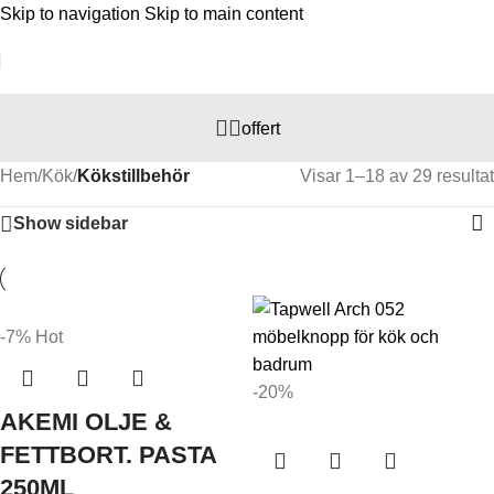
Skip to navigation
Skip to main content
offert
Hem
/
Kök
/
Kökstillbehör
Visar 1–18 av 29 resultat
Show sidebar
-7%
Hot
-20%
AKEMI OLJE &
FETTBORT. PASTA
250ML