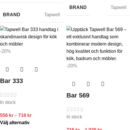
BRAND
Tapwell
BRAND
Tapwell
-20%
-20%
Bar 333
Bar 569
In stock
556
kr
–
716
kr
In stock
Välj alternativ
716
kr
–
1 036
kr