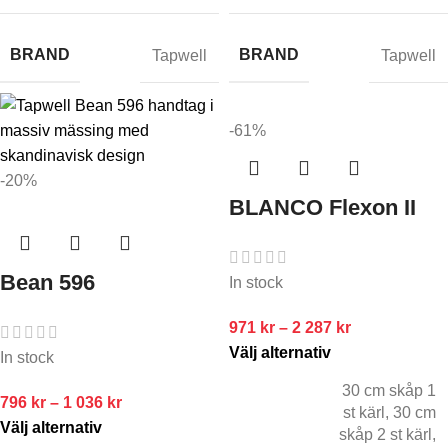
BRAND
BRAND
Tapwell
Tapwell
-61%
-20%
BLANCO Flexon II
Bean 596
In stock
971
kr
–
2 287
kr
Välj alternativ
In stock
30 cm skåp 1
796
kr
–
1 036
kr
st kärl
,
30 cm
Välj alternativ
skåp 2 st kärl
,