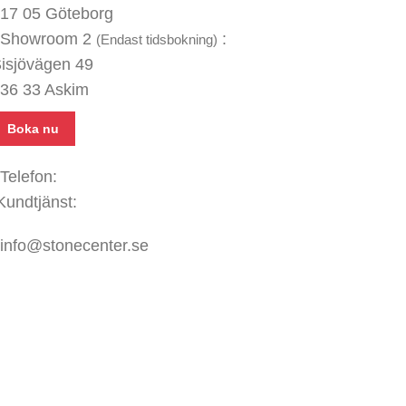
17 05 Göteborg
Showroom 2
:
(Endast tidsbokning)
isjövägen 49
36 33 Askim
Boka nu
Telefon:
031 - 480 480
Kundtjänst:
070 771 67 74
info@stonecenter.se
SHOWROOM
ppettider:
ån - Fre: 08:00 - 18:00
ör: 10:00 - 15:00