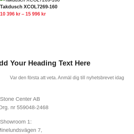
Takdusch XCOL7269-160
10 396
kr
–
15 996
kr
nmäl dig till oss nyhetsbrev
ar den första att veta.
Anmäl dig till nyhetsbrevet idag
dd Your Heading Text Here
Var den första att veta. Anmäl dig till nyhetsbrevet idag
KONTAKTA OSS
Stone Center AB
Org. nr 559048-2468
Showroom 1:
inelundsvägen
7,