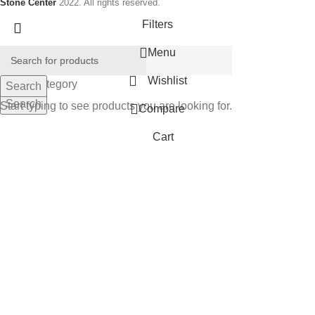
Stone Center
2022. All rights reserved.
Filters
Menu
Wishlist
Select category
Search
Search
Start typing to see products you are looking for.
Compare
Cart