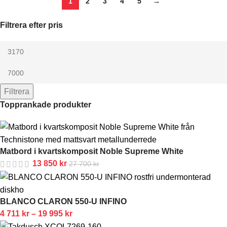
1
2
3
4
5
→
Filtrera efter pris
Filtrera
Topprankade produkter
Matbord i kvartskomposit Noble Supreme White
13 850
kr
27 700
kr
BLANCO CLARON 550-U INFINO
4 711
kr
–
19 995
kr