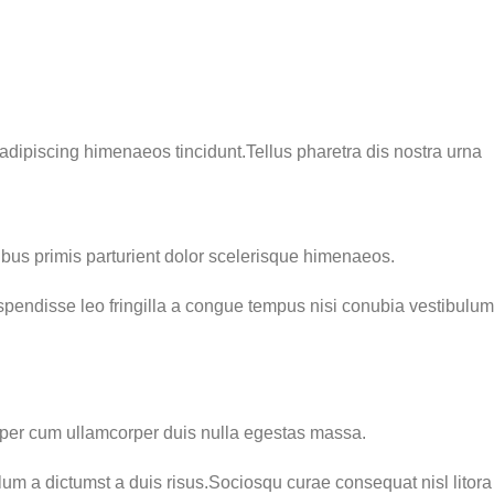
dipiscing himenaeos tincidunt.Tellus pharetra dis nostra urna
ibus primis parturient dolor scelerisque himenaeos.
spendisse leo fringilla a congue tempus nisi conubia vestibulum
rper cum ullamcorper duis nulla egestas massa.
lum a dictumst a duis risus.Sociosqu curae consequat nisl litora