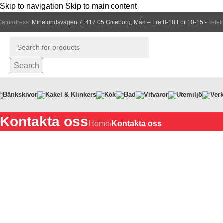
Skip to navigation
Skip to main content
Gatuadress:
Minelundsvägen 7, 417 05 Göteborg, Mån – Fre 8-18 Lör 10-15 -
Telef
Search
Bänkskivor
Kakel & Klinkers
Kök
Bad
Vitvaror
Utemiljö
Verk
Kontakta oss
Home
/
Kontakta oss