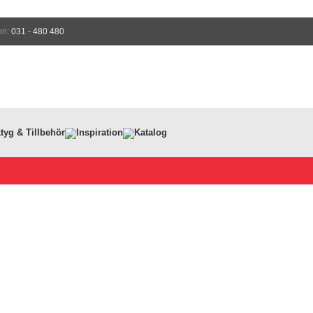
on:
031 - 480 480
tyg & Tillbehör
Inspiration
Katalog