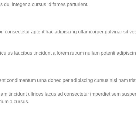
s dui integer a cursus id fames parturient.
on consectetur aptent hac adipiscing ullamcorper pulvinar sit ves
culus faucibus tincidunt a lorem rutrum nullam potenti adipisci
nt condimentum urna donec per adipiscing cursus nisl nam tristi
am tincidunt ultrices lacus ad consectetur imperdiet sem suspen
tium a cursus.