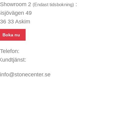
Showroom 2
:
(Endast tidsbokning)
isjövägen 49
36 33 Askim
Boka nu
Telefon:
031 - 480 480
Kundtjänst:
070 771 67 74
info@stonecenter.se
SHOWROOM
ppettider:
ån - Fre: 08:00 - 18:00
ör: 10:00 - 15:00