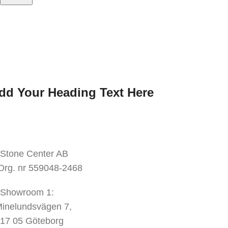
nmäl dig till oss nyhetsbrev
ar den första att veta.
Anmäl dig till nyhetsbrevet idag
dd Your Heading Text Here
KONTAKTA OSS
Stone Center AB
Org. nr 559048-2468
Showroom 1:
inelundsvägen
7,
17 05 Göteborg