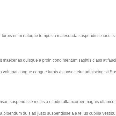
r turpis enim natoque tempus a malesuada suspendisse iaculis a
 ut maecenas quisque a proin condimentum sagittis class at fauc
o volutpat congue congue turpis a consectetur adipiscing sit.Su
umsan suspendisse mollis a et odio ullamcorper magnis ullamco
ia bibendum duis ad justo suspendisse a a tellus cubilia vestibu