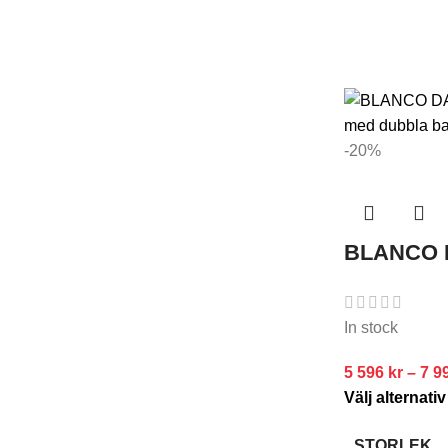
-20%
BLANCO 
In stock
5 596
kr
–
7 9
Välj alternativ
STORLEK