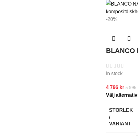
-20%
BLANCO N
In stock
4 796
kr
5 995
Välj alternativ
STORLEK
/
VARIANT