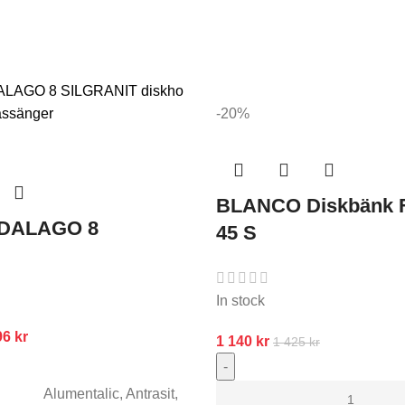
-20%
BLANCO Diskbänk 
DALAGO 8
45 S
In stock
96
kr
1 140
kr
1 425
kr
-
Alumentalic
,
Antrasit
,