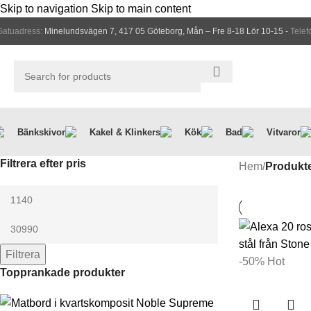
Skip to navigation
Skip to main content
Gatuadress:
Minelundsvägen 7, 417 05 Göteborg, Mån – Fre 8-18 Lör 10-15 -
Telef
Bänkskivor
Kakel & Klinkers
Kök
Bad
Vitvaror
Filtrera efter pris
Hem
/
Produkte
Filtrera
-50%
Hot
Topprankade produkter