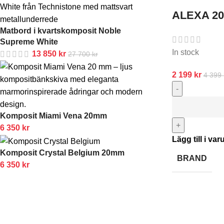
ALEXA 20 
Matbord i kvartskomposit Noble
Supreme White
In stock
13 850
kr
27 700
kr
2 199
kr
4 399
-
Komposit Miami Vena 20mm
+
6 350
kr
Lägg till i va
Komposit Crystal Belgium 20mm
BRAND
6 350
kr