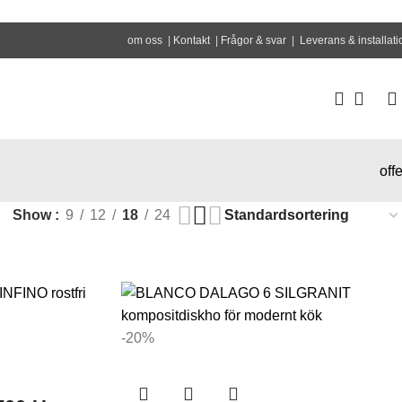
om oss
|
Kontakt
|
Frågor & svar
|
Leverans & installati
offe
Show
9
12
18
24
-20%