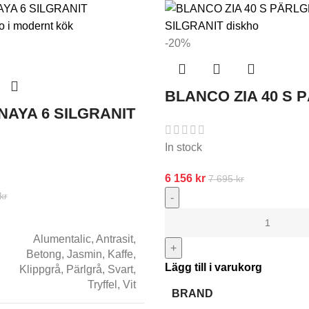
-20%
BLANCO ZIA 40 S 
AYA 6 SILGRANIT
In stock
6 156
kr
7 695
kr
kr
-
Alumentalic
,
Antrasit
,
+
Betong
,
Jasmin
,
Kaffe
,
Lägg till i varukorg
Klippgrå
,
Pärlgrå
,
Svart
,
Tryffel
,
Vit
BRAND