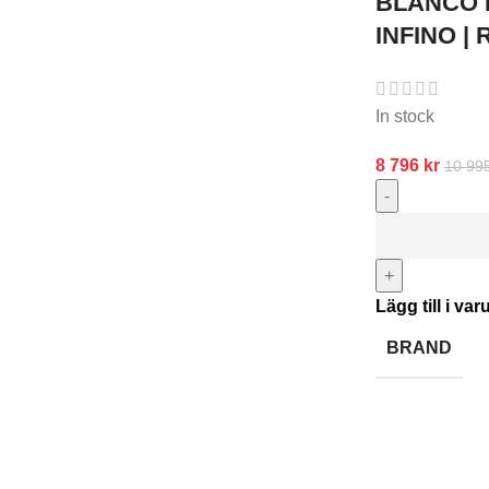
BLANCO 
INFINO |
In stock
8 796
kr
10 99
-
+
Lägg till i va
BRAND