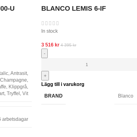
00-U
BLANCO LEMIS 6-IF
In stock
3 516
kr
4 395
kr
-
alic
,
Antrasit
,
+
Champagne
,
Lägg till i varukorg
ffe
,
Klippgrå
,
rt
,
Tryffel
,
Vit
BRAND
Blanco
6 arbetsdagar