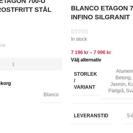
ETAGON 700-U
BLANCO ETAGON 7
 ROSTFRITT STÅL
INFINO SILGRANIT
In stock
5
kr
7 196
kr
–
7 996
kr
Välj alternativ
Alument
STORLEK
Betong
,
/
rukorg
Jasmin
,
Ka
VARIANT
Pärlgrå
,
Sva
Blanco
LEVERANSTID
5-