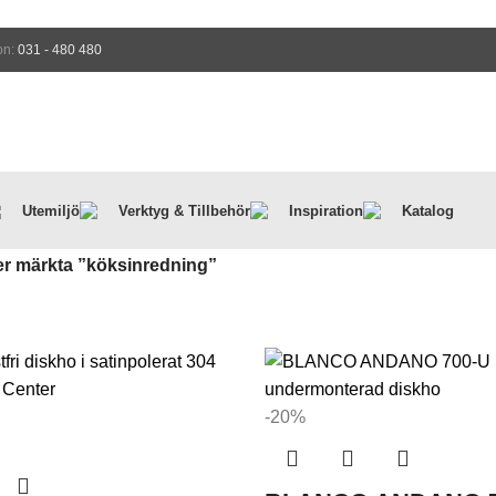
on:
031 - 480 480
Utemiljö
Verktyg & Tillbehör
Inspiration
Katalog
r märkta ”köksinredning”
-20%