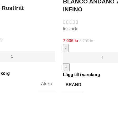
BLANCO ANDANO 7
Rostfritt
INFINO
In stock
kr
7 036
kr
8 795
kr
-
+
rukorg
Lägg till i varukorg
Alexa
BRAND