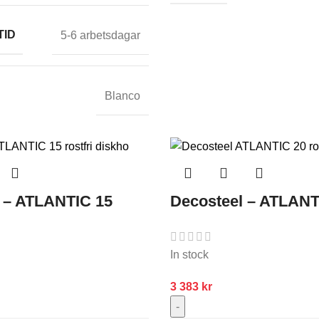
TID
5-6 arbetsdagar
Blanco
 – ATLANTIC 15
Decosteel – ATLANT
In stock
3 383
kr
-