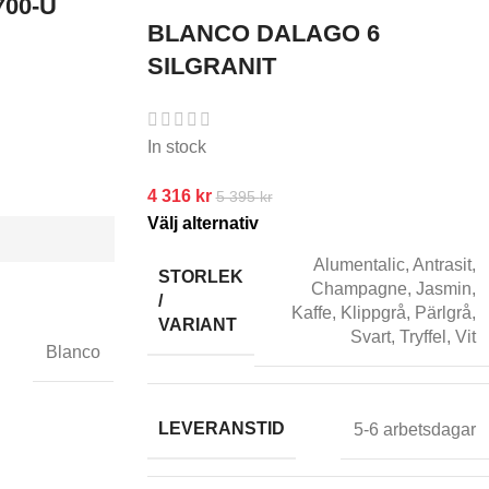
00-U
BLANCO DALAGO 6
SILGRANIT
In stock
4 316
kr
5 395
kr
Välj alternativ
Alumentalic
,
Antrasit
,
STORLEK
Champagne
,
Jasmin
,
/
Kaffe
,
Klippgrå
,
Pärlgrå
,
VARIANT
Svart
,
Tryffel
,
Vit
Blanco
LEVERANSTID
5-6 arbetsdagar