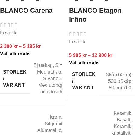
BLANCO Carena
BLANCO Etagon
Infino
In stock
In stock
2 390
kr
–
5 195
kr
Välj alternativ
5 995
kr
–
12 900
kr
Välj alternativ
Ej utdrag
,
S =
STORLEK
Med utdrag
,
STORLEK
(Skåp 60cm)
/
S Vario =
/
500
,
(Skåp
VARIANT
Med utdrag
VARIANT
80cm) 700
och dusch
Keramik
Krom
,
Basalt
,
Silgranit
Keramik
Alumetallic
,
Kristallvit
,