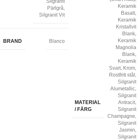
Silgranit
Keramik
Pärlgrå
,
Basalt
,
Silgranit Vit
Keramik
Kristallvit
Blank
,
Keramik
BRAND
Blanco
Magnolia
Blank
,
Keramik
Svart
,
Krom
,
Rostfritt stål
,
Silgranit
Alumetallic
,
Silgranit
MATERIAL
Antracit
,
/ FÄRG
Silgranit
Champagne
,
Silgranit
Jasmin
,
Silgranit