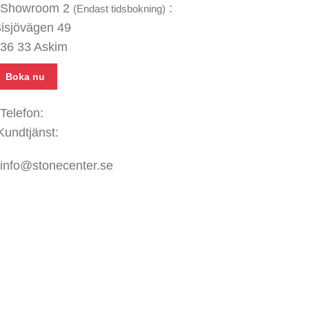
Showroom 2
:
(Endast tidsbokning)
isjövägen 49
36 33 Askim
Boka nu
Telefon:
031 - 480 480
Kundtjänst:
070 771 67 74
info@stonecenter.se
SHOWROOM
ppettider:
ån - Fre: 08:00 - 18:00
ör: 10:00 - 15:00