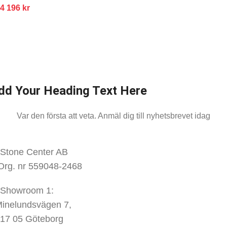
4 196
kr
nmäl dig till oss nyhetsbrev
ar den första att veta.
Anmäl dig till nyhetsbrevet idag
dd Your Heading Text Here
Var den första att veta. Anmäl dig till nyhetsbrevet idag
KONTAKTA OSS
Stone Center AB
Org. nr 559048-2468
Showroom 1:
inelundsvägen
7,
17 05 Göteborg