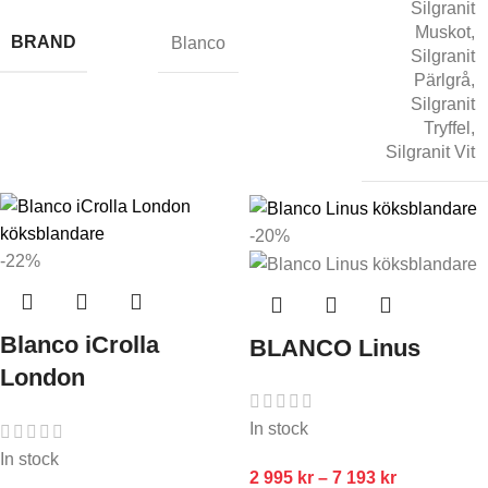
Silgranit
Muskot
,
BRAND
Blanco
Silgranit
Pärlgrå
,
Silgranit
Tryffel
,
Silgranit Vit
-20%
-22%
Blanco iCrolla
BLANCO Linus
London
In stock
In stock
2 995
kr
–
7 193
kr