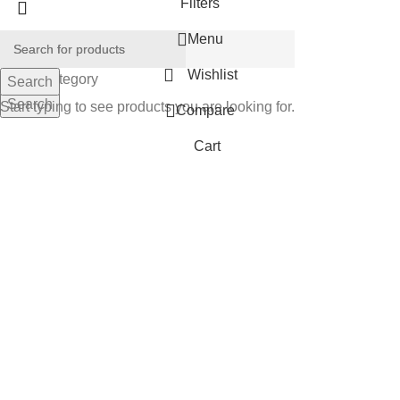
Filters
Menu
Wishlist
Select category
Search
Search
Start typing to see products you are looking for.
Compare
Cart