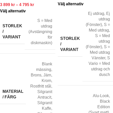
Välj alternativ
3 899
kr
–
4 795
kr
Välj alternativ
Ej utdrag
,
Ej
utdrag
S = Med
(Fönster)
,
S =
STORLEK
utdrag
Med utdrag
,
/
(Avstängning
S = Med
VARIANT
för
STORLEK
utdrag
diskmaskin)
/
(Fönster)
,
S =
VARIANT
Med utdrag
Vänster
,
S
Vario = Med
Blank
utdrag och
mässing
,
dusch
Brons
,
Järn
,
Krom
,
Rostfritt stål
,
MATERIAL
Silgranit
Alu-Look
,
/ FÄRG
Antracit
,
Black
Silgranit
Edition
Kaffe
,
(Svart matt)
,