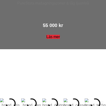
PureStora matlagningszoner & låg ljusnivå
55 000 kr
Läs mer