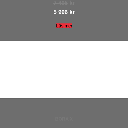
7 495
kr
5 996 kr
Läs mer
BORA X