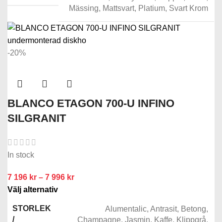
Mässing
,
Mattsvart
,
Platium
,
Svart Krom
-20%
BLANCO ETAGON 700-U INFINO
SILGRANIT
In stock
7 196
kr
–
7 996
kr
Välj alternativ
STORLEK
Alumentalic
,
Antrasit
,
Betong
,
/
Champagne
,
Jasmin
,
Kaffe
,
Klippgrå
,