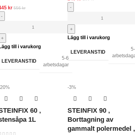
-
445
kr
556
kr
-
+
Lägg till i varukorg
+
Lägg till i varukorg
5
LEVERANSTID
arbetsdag
5-6
LEVERANSTID
arbetsdagar
-20%
-3%
STEINFIX 60 ,
STEINFIX 90 ,
stensåpa 1L
Borttagning av
gammalt polermedel ,