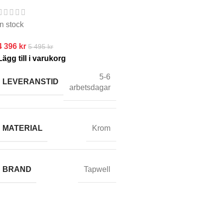
In stock
4 396
kr
5 495
kr
Lägg till i varukorg
5-6
LEVERANSTID
arbetsdagar
MATERIAL
Krom
BRAND
Tapwell