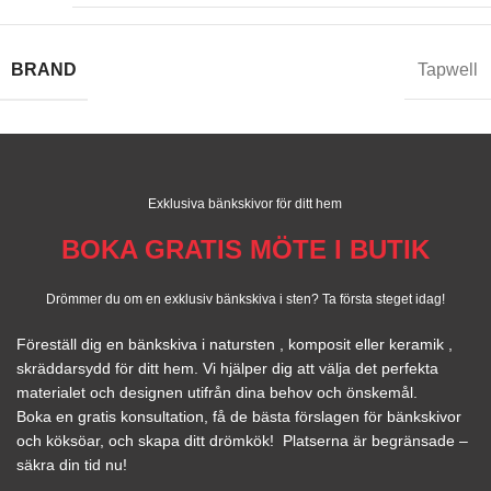
BRAND
Tapwell
Exklusiva bänkskivor för ditt hem
BOKA GRATIS MÖTE I BUTIK
Drömmer du om en exklusiv bänkskiva i sten? Ta första steget idag!
Föreställ dig en bänkskiva i natursten , komposit eller keramik ,
skräddarsydd för ditt hem. Vi hjälper dig att välja det perfekta
materialet och designen utifrån dina behov och önskemål.
Boka en gratis konsultation, få de bästa förslagen för bänkskivor
och köksöar, och skapa ditt drömkök! Platserna är begränsade –
säkra din tid nu!