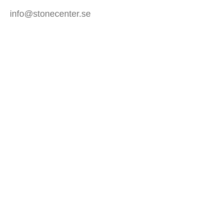
info@stonecenter.se
SHOWROOM
Öppettider:
Mån - Fre: 08:00 - 18:00
Lör: 10:00 - 15:00
Sön: Stängt
KUNDTJÄNST
Mitt konto
Allmänna villkor (Butik)
Allmänna villkor (Webb)
Spåra din order