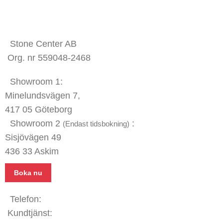
KONTAKTA OSS
Stone Center AB
Org. nr 559048-2468
Showroom 1:
Minelundsvägen
7,
417 05 Göteborg
Showroom 2
:
(Endast tidsbokning)
Sisjövägen 49
436 33 Askim
Boka nu
Telefon:
031 - 480 480
Kundtjänst:
070 771 67 74