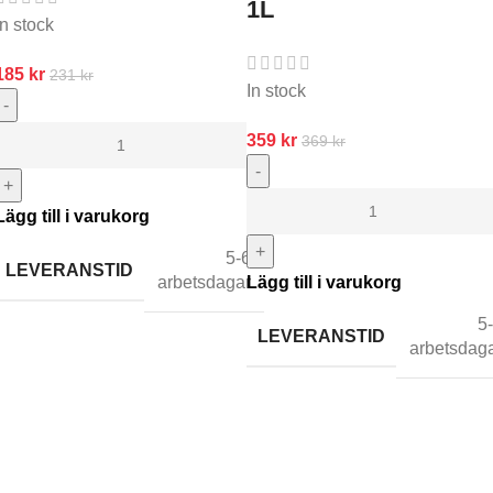
1L
In stock
185
kr
231
kr
In stock
-
359
kr
369
kr
-
+
Lägg till i varukorg
+
5-6
LEVERANSTID
arbetsdagar
Lägg till i varukorg
5
LEVERANSTID
arbetsdag