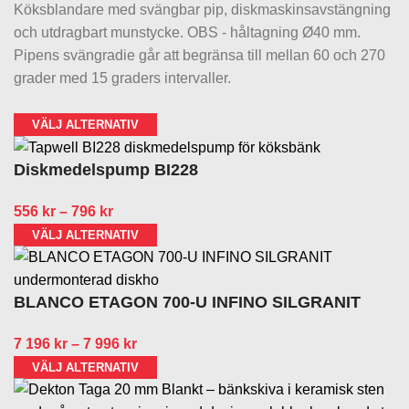
Köksblandare med svängbar pip, diskmaskinsavstängning
och utdragbart munstycke. OBS - håltagning Ø40 mm.
Pipens svängradie går att begränsa till mellan 60 och 270
grader med 15 graders intervaller.
VÄLJ ALTERNATIV
Diskmedelspump BI228
556
kr
–
796
kr
VÄLJ ALTERNATIV
BLANCO ETAGON 700-U INFINO SILGRANIT
7 196
kr
–
7 996
kr
VÄLJ ALTERNATIV