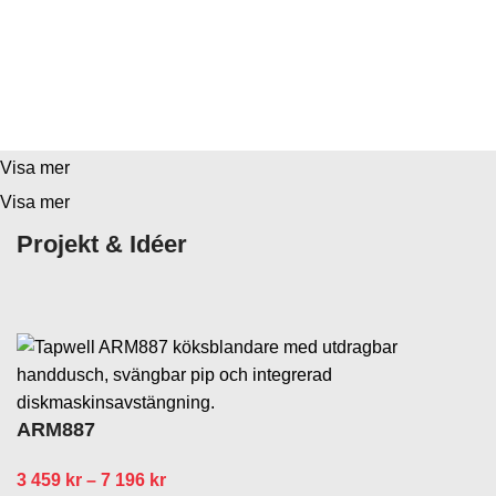
Soffbord i olika form och storlekar.
Du kan också måttbeställa i den form du
Matbord i olina former och storlekar.
önskar.
Du kan också måttbeställa i den form du
önskar.
Visa mer
Visa mer
Projekt & Idéer
ARM887
3 459
kr
–
7 196
kr