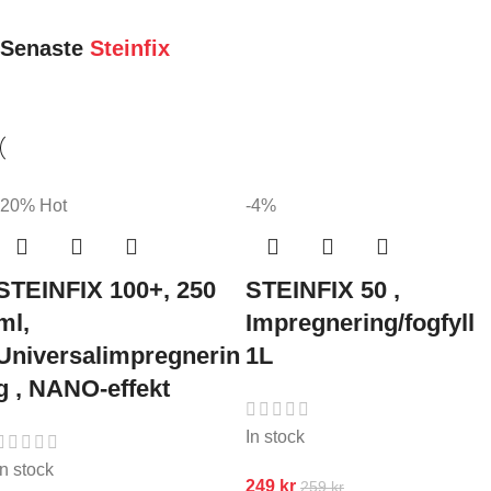
Senaste
Steinfix
-20%
Hot
-4%
STEINFIX 100+, 250
STEINFIX 50 ,
ml,
Impregnering/fogfyll
Universalimpregnerin
1L
g , NANO-effekt
In stock
In stock
249
kr
259
kr