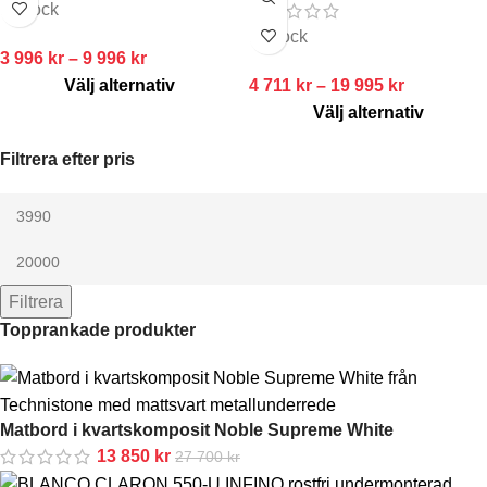
In stock
In stock
3 996
kr
–
9 996
kr
Välj alternativ
4 711
kr
–
19 995
kr
Välj alternativ
Filtrera efter pris
Filtrera
Topprankade produkter
Matbord i kvartskomposit Noble Supreme White
13 850
kr
27 700
kr