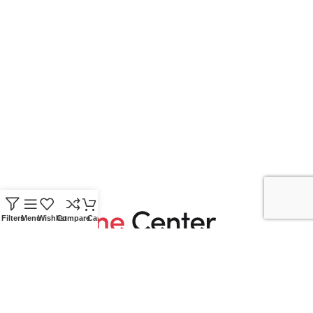
Sön: Stängt
KUNDTJÄNST
Mitt konto
Allmänna villkor (Butik)
Allmänna villkor (Webb)
Spåra din order
Integritetspolicy
Frågor och svar
Filters
Menu
Wishlist
Compare
Cart
Stone Center producerar, levererar och monterar
stenprodukter, kakel, klinkers samt badrums produkter.