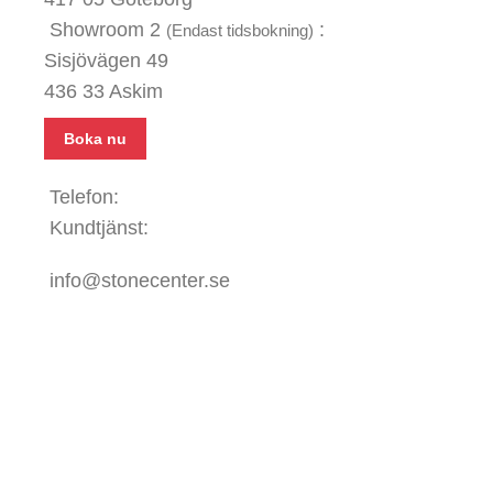
Showroom 2
:
(Endast tidsbokning)
Sisjövägen 49
436 33 Askim
Boka nu
Telefon:
031 - 480 480
Kundtjänst:
070 771 67 74
info@stonecenter.se
SHOWROOM
Öppettider:
Mån - Fre: 08:00 - 18:00
Lör: 10:00 - 15:00