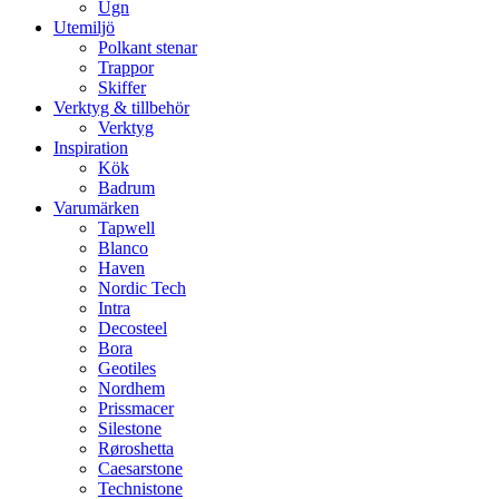
Ugn
Utemiljö
Polkant stenar
Trappor
Skiffer
Verktyg & tillbehör
Verktyg
Inspiration
Kök
Badrum
Varumärken
Tapwell
Blanco
Haven
Nordic Tech
Intra
Decosteel
Bora
Geotiles
Nordhem
Prissmacer
Silestone
Røroshetta
Caesarstone
Technistone