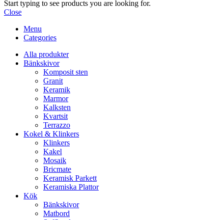
Start typing to see products you are looking for.
Close
Menu
Categories
Alla produkter
Bänkskivor
Komposit sten
Granit
Keramik
Marmor
Kalksten
Kvartsit
Terrazzo
Kokel & Klinkers
Klinkers
Kakel
Mosaik
Bricmate
Keramisk Parkett
Keramiska Plattor
Kök
Bänkskivor
Matbord