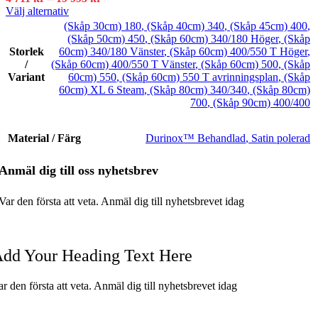
Den
4
Välj alternativ
här
711 kr
(Skåp 30cm) 180
,
(Skåp 40cm) 340
,
(Skåp 45cm) 400
,
produkten
till
(Skåp 50cm) 450
,
(Skåp 60cm) 340/180 Höger
,
(Skåp
har
19
Storlek
60cm) 340/180 Vänster
,
(Skåp 60cm) 400/550 T Höger
,
flera
995 kr
/
(Skåp 60cm) 400/550 T Vänster
,
(Skåp 60cm) 500
,
(Skåp
varianter.
Variant
60cm) 550
,
(Skåp 60cm) 550 T avrinningsplan
,
(Skåp
De
60cm) XL 6 Steam
,
(Skåp 80cm) 340/340
,
(Skåp 80cm)
olika
700
,
(Skåp 90cm) 400/400
alternativen
kan
Material / Färg
väljas
Durinox™ Behandlad
,
Satin polerad
på
produktsidan
Anmäl dig till oss nyhetsbrev
Var den första att veta.
Anmäl dig till nyhetsbrevet idag
dd Your Heading Text Here
ar den första att veta. Anmäl dig till nyhetsbrevet idag
KONTAKTA OSS