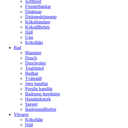
Soffbord
Fönsterbänkar
Diskhoar
Diskmedelspump
Köksblandare
Kökstillbehör
Häll
Ugn
Köksfläkt
Bad
Blandare
Dusch
Duschvägg
Toalettstol
Badkar
Tvättställ
Sten handfat
Porslin handfat
Badrums Inredning
Handdukstork​
Spegel
Badrumstillbehör
Vitvaror
Köksfläkt
Häll