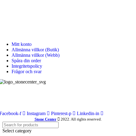
Mån - Fre: 08:00 - 18:00
Lör: 10:00 - 15:00
Sön: Stängt
KUNDTJÄNST
Mitt konto
Allmänna villkor (Butik)
Allmänna villkor (Webb)
Spåra din order
Integritetspolicy
Frågor och svar
Stone Center producerar, levererar och monterar stenprodukter, kakel,
klinkers samt badrums produkter.
Sociala länkar:
Facebook-f
Instagram
Pinterest-p
Linkedin-in
Stone Center
2022. All rights reserved.
Select category