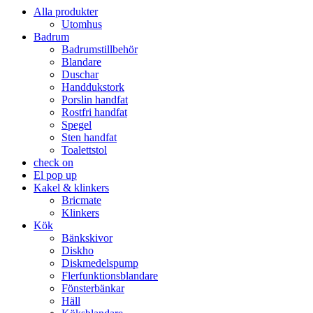
Alla produkter
Utomhus
Badrum
Badrumstillbehör
Blandare
Duschar
Handdukstork
Porslin handfat
Rostfri handfat
Spegel
Sten handfat
Toalettstol
check on
El pop up
Kakel & klinkers
Bricmate
Klinkers
Kök
Bänkskivor
Diskho
Diskmedelspump
Flerfunktionsblandare
Fönsterbänkar
Häll