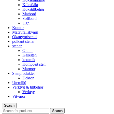
Köksblandare
Köksfläkt​
Kökstillbehör
Matbord
Soffbord
Ugn​
Kontor
Matavfallskvarn
Okategoriserad
polkant stenar
stenar
Granit
Kalksten
keramik
Komposit sten
Marmor
Stenprodukter
Dekton
Utemiljö
Verktyg & tillbehör
Verktyg
Vitvaror
Search
Search