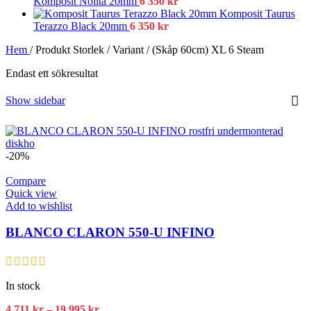
är:
Komposit Nolita 20mm
6 350
kr
700
13
Komposit Taurus
850 kr.
Terazzo Black 20mm
6 350
kr
Hem
/
Produkt Storlek / Variant
/
(Skåp 60cm) XL 6 Steam
Endast ett sökresultat
Show sidebar
-20%
Compare
Quick view
Add to wishlist
BLANCO CLARON 550-U INFINO
In stock
Prisintervall:
4 711
kr
–
19 995
kr