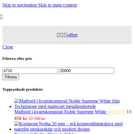
Skip to navigation
Skip to main content
offert
Close
Filtrera efter pris
Min
Max
pris
pris
Filtrera
Topprankade produkter
Det
Matbord i kvartskomposit Noble Supreme White
13
urs
Det
850
kr
27 700
kr
pris
nuvarande
var
priset
27