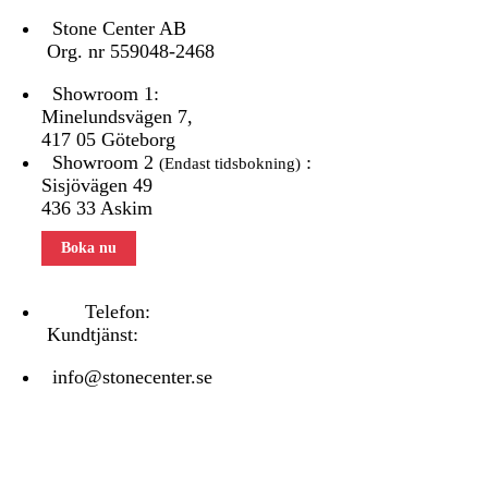
Stone Center AB
Org. nr 559048-2468
Showroom 1:
Minelundsvägen
7,
417 05 Göteborg
Showroom 2
:
(Endast tidsbokning)
Sisjövägen 49
436 33 Askim
Boka nu
Telefon:
031 - 480 480
Kundtjänst:
070 771 67 74
info@stonecenter.se
SHOWROOM
Öppettider: