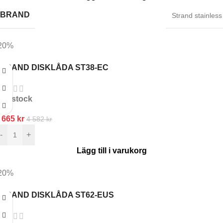
BRAND
Strand stainless
20%
TRAND DISKLÅDA ST38-EC
In stock
 665
kr
4 582
kr
-
+
Lägg till i varukorg
20%
TRAND DISKLÅDA ST62-EUS