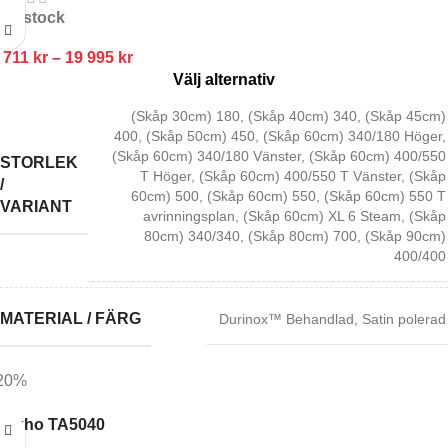
In stock
 711
kr
–
19 995
kr
Välj alternativ
(Skåp 30cm) 180
,
(Skåp 40cm) 340
,
(Skåp 45cm)
400
,
(Skåp 50cm) 450
,
(Skåp 60cm) 340/180 Höger
,
(Skåp 60cm) 340/180 Vänster
,
(Skåp 60cm) 400/550
STORLEK
T Höger
,
(Skåp 60cm) 400/550 T Vänster
,
(Skåp
/
60cm) 500
,
(Skåp 60cm) 550
,
(Skåp 60cm) 550 T
VARIANT
avrinningsplan
,
(Skåp 60cm) XL 6 Steam
,
(Skåp
80cm) 340/340
,
(Skåp 80cm) 700
,
(Skåp 90cm)
400/400
MATERIAL / FÄRG
Durinox™ Behandlad
,
Satin polerad
20%
iskho TA5040