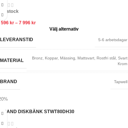
In stock
 596
kr
–
7 996
kr
Välj alternativ
LEVERANSTID
5-6 arbetsdagar
Bronz
,
Koppar
,
Mässing
,
Mattsvart
,
Rostfri stål
,
Svart
MATERIAL
Krom
BRAND
Tapwell
20%
STRAND DISKBÄNK STWT80DH30