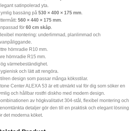
legant satinpolerad yta.
ymlig bassäng på
530 × 400 × 175 mm
.
ttermått:
560 × 440 × 175 mm
.
npassad för
60 cm skåp
.
lexibel montering: underlimmad, planlimmad och
vanpåliggande.
ttre hörnradie R10 mm.
nre hörnradie R15 mm.
ög värmebeständighet.
ygienisk och lätt att rengöra.
tilren design som passar många köksstilar.
tone Center ALEXA 53 är ett utmärkt val för dig som söker en
ymlig och hållbar rostfri diskho med modern design.
ombinationen av högkvalitativt 304-stål, flexibel montering och
enomtänkta detaljer gör den till en praktisk och elegant lösning
ör det moderna köket.