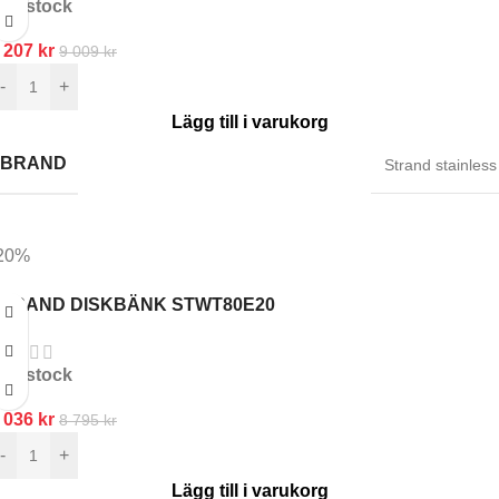
In stock
 207
kr
9 009
kr
-
+
Lägg till i varukorg
BRAND
Strand stainless
20%
STRAND DISKBÄNK STWT80E20
In stock
 036
kr
8 795
kr
-
+
Lägg till i varukorg