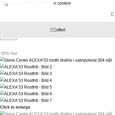
Skip to navigation
Skip to main content
Select category
offert
Hem
/
Kök
/
Diskho
Search
-50%
Hot
Click to enlarge