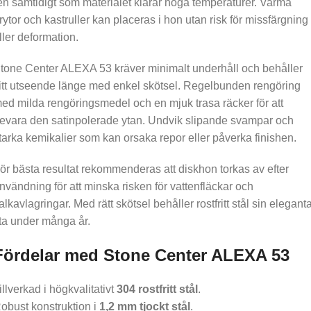
en samtidigt som materialet klarar höga temperaturer. Varma
rytor och kastruller kan placeras i hon utan risk för missfärgning
ller deformation.
tone Center ALEXA 53 kräver minimalt underhåll och behåller
itt utseende länge med enkel skötsel. Regelbunden rengöring
ed milda rengöringsmedel och en mjuk trasa räcker för att
evara den satinpolerade ytan. Undvik slipande svampar och
tarka kemikalier som kan orsaka repor eller påverka finishen.
ör bästa resultat rekommenderas att diskhon torkas av efter
nvändning för att minska risken för vattenfläckar och
alkavlagringar. Med rätt skötsel behåller rostfritt stål sin elegant
ta under många år.
Fördelar med Stone Center ALEXA 53
illverkad i högkvalitativt
304 rostfritt stål
.
obust konstruktion i
1,2 mm tjockt stål
.