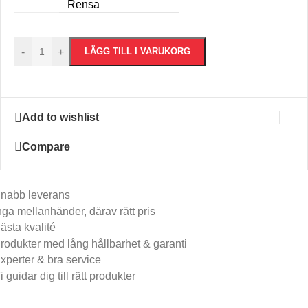
Rensa
-
+
LÄGG TILL I VARUKORG
Add to wishlist
Compare
nabb leverans​
nga mellanhänder, därav rätt pris
ästa kvalité
rodukter med lång hållbarhet & garanti
xperter & bra service
i guidar dig till rätt produkter