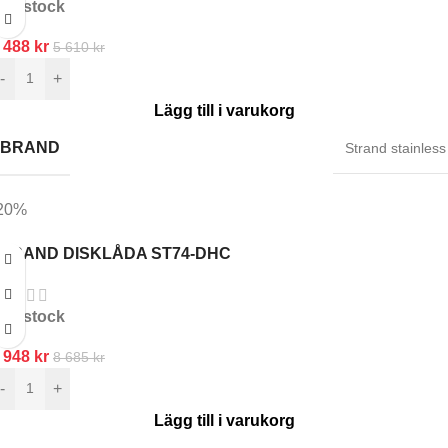
In stock
 488
kr
5 610
kr
-
+
Lägg till i varukorg
BRAND
Strand stainless
20%
STRAND DISKLÅDA ST74-DHC
In stock
 948
kr
8 685
kr
-
+
Lägg till i varukorg