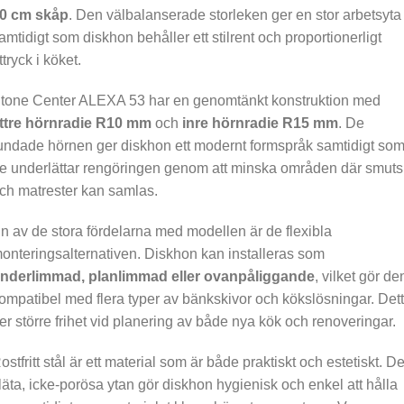
0 cm skåp
. Den välbalanserade storleken ger en stor arbetsyta
amtidigt som diskhon behåller ett stilrent och proportionerligt
ttryck i köket.
tone Center ALEXA 53 har en genomtänkt konstruktion med
ttre hörnradie R10 mm
och
inre hörnradie R15 mm
. De
undade hörnen ger diskhon ett modernt formspråk samtidigt so
e underlättar rengöringen genom att minska områden där smuts
ch matrester kan samlas.
n av de stora fördelarna med modellen är de flexibla
onteringsalternativen. Diskhon kan installeras som
nderlimmad, planlimmad eller ovanpåliggande
, vilket gör de
ompatibel med flera typer av bänkskivor och kökslösningar. Det
er större frihet vid planering av både nya kök och renoveringar.
ostfritt stål är ett material som är både praktiskt och estetiskt. D
läta, icke-porösa ytan gör diskhon hygienisk och enkel att hålla