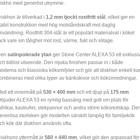
iskho med generöst utrymme.
iskhon är tillverkad i
1,2 mm tjockt rostfritt stål
, vilket ger en
tabil konstruktion med hög motståndskraft mot daglig
nvändning. Rostfritt 304-stål är ett populärt materialval i köket
ack vare sin tålighet mot rost, värme, fukt och slitage.
Den
satinpolerade ytan
ger Stone Center ALEXA 53 ett exklusiv
ch tidlöst utseende. Den mjuka finishen passar in i både
oderna och klassiska köksmiljöer och gör att diskhon enkelt ka
ombineras med olika typer av bänkskivor och köksinredningar.
ed ett innermått på
530 × 400 mm
och ett djup på
175 mm
rbjuder ALEXA 53 en rymlig bassäng med gott om plats för
allrikar, kastruller, stekpannor och andra större köksredskap. De
enerösa storleken gör modellen särskilt lämplig för familjekök
ch kök där diskhon används ofta.
iskhons yttermått är
560 × 440 mm
, vilket gör den anpassad för