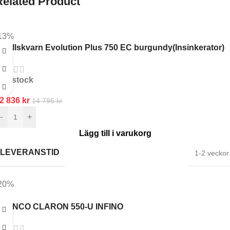
Related Product
13%
vfallskvarn Evolution Plus 750 EC burgundy(Insinkerator)
In stock
2 836
kr
14 795
kr
-
+
Lägg till i varukorg
LEVERANSTID
1-2 veckor
20%
LANCO CLARON 550-U INFINO