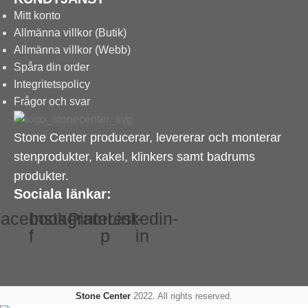
Mitt konto
Allmänna villkor (Butik)
Allmänna villkor (Webb)
Spåra din order
Integritetspolicy
Frågor och svar
Stone Center producerar, levererar och monterar
stenprodukter, kakel, klinkers samt badrums
produkter.
Sociala länkar:
acebook-
Instagram
Pinterest-
Linkedin-
f
p
in
Stone Center
2022. All rights reserved.