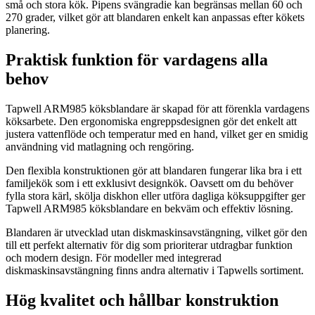
små och stora kök. Pipens svängradie kan begränsas mellan 60 och
270 grader, vilket gör att blandaren enkelt kan anpassas efter kökets
planering.
Praktisk funktion för vardagens alla
behov
Tapwell ARM985 köksblandare är skapad för att förenkla vardagens
köksarbete. Den ergonomiska engreppsdesignen gör det enkelt att
justera vattenflöde och temperatur med en hand, vilket ger en smidig
användning vid matlagning och rengöring.
Den flexibla konstruktionen gör att blandaren fungerar lika bra i ett
familjekök som i ett exklusivt designkök. Oavsett om du behöver
fylla stora kärl, skölja diskhon eller utföra dagliga köksuppgifter ger
Tapwell ARM985 köksblandare en bekväm och effektiv lösning.
Blandaren är utvecklad utan diskmaskinsavstängning, vilket gör den
till ett perfekt alternativ för dig som prioriterar utdragbar funktion
och modern design. För modeller med integrerad
diskmaskinsavstängning finns andra alternativ i Tapwells sortiment.
Hög kvalitet och hållbar konstruktion