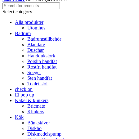
Select category
Alla produkter
Utomhus
Badrum
Badrumstillbehör
Blandare
Duschar
Handdukstork
Porslin handfat
Rostfri handfat
Spegel
Sten handfat
Toalettstol
check on
El pop up
Kakel & klinkers
Bricmate
Klinkers
Kök
Bänkskivor
Diskho
Diskmedelspump