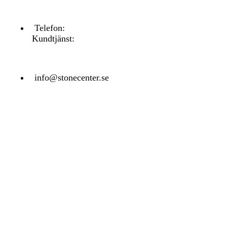
Telefon:
031 - 480 480
Kundtjänst:
070 771 67 74
info@stonecenter.se
SHOWROOM
Öppettider:
Mån - Fre: 08:00 - 18:00
Lör: 10:00 - 15:00
Sön: Stängt
KUNDTJÄNST