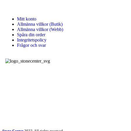
Mitt konto
Allmänna villkor (Butik)
Allmänna villkor (Webb)
Spåra din order
Integritetspolicy
Frågor och svar
Stone Center producerar, levererar och monterar stenprodukter,
kakel, klinkers samt badrums produkter.
Sociala länkar:
Stone Center
2022. All rights reserved.