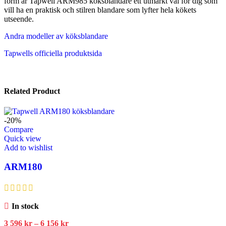
form är Tapwell ARM985 köksblandare ett utmärkt val för dig som
vill ha en praktisk och stilren blandare som lyfter hela kökets
utseende.
Andra modeller av köksblandare
Tapwells officiella produktsida
Related Product
-20%
Compare
Quick view
Add to wishlist
ARM180
In stock
3 596
kr
–
6 156
kr