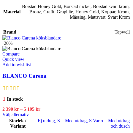
Borstad Honey Gold
,
Borstad nickel
,
Borstad svart krom
,
Material
Bronz
,
Grafit
,
Graphite
,
Honey Gold
,
Koppar
,
Krom
,
Mässing
,
Mattsvart
,
Svart Krom
Brand
Tapwell
-20%
Compare
Quick view
Add to wishlist
BLANCO Carena
In stock
2 390
kr
–
5 195
kr
Välj alternativ
Storlek /
Ej utdrag
,
S = Med utdrag
,
S Vario = Med utdrag
Variant
och dusch