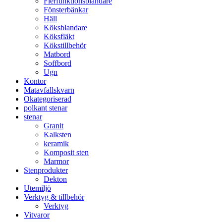
Flerfunktionsblandare
Fönsterbänkar
Häll
Köksblandare
Köksfläkt​
Kökstillbehör
Matbord
Soffbord
Ugn​
Kontor
Matavfallskvarn
Okategoriserad
polkant stenar
stenar
Granit
Kalksten
keramik
Komposit sten
Marmor
Stenprodukter
Dekton
Utemiljö
Verktyg & tillbehör
Verktyg
Vitvaror