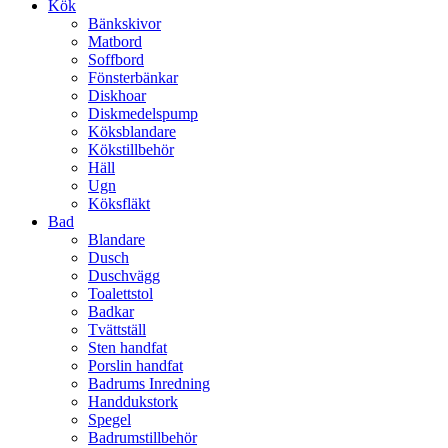
Kök
Bänkskivor
Matbord
Soffbord
Fönsterbänkar
Diskhoar
Diskmedelspump
Köksblandare
Kökstillbehör
Häll
Ugn
Köksfläkt
Bad
Blandare
Dusch
Duschvägg
Toalettstol
Badkar
Tvättställ
Sten handfat
Porslin handfat
Badrums Inredning
Handdukstork​
Spegel
Badrumstillbehör