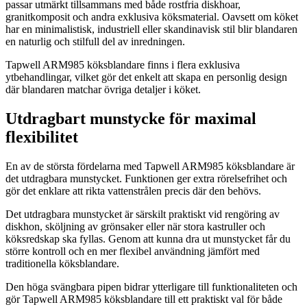
passar utmärkt tillsammans med både rostfria diskhoar,
granitkomposit och andra exklusiva köksmaterial. Oavsett om köket
har en minimalistisk, industriell eller skandinavisk stil blir blandaren
en naturlig och stilfull del av inredningen.
Tapwell ARM985 köksblandare finns i flera exklusiva
ytbehandlingar, vilket gör det enkelt att skapa en personlig design
där blandaren matchar övriga detaljer i köket.
Utdragbart munstycke för maximal
flexibilitet
En av de största fördelarna med Tapwell ARM985 köksblandare är
det utdragbara munstycket. Funktionen ger extra rörelsefrihet och
gör det enklare att rikta vattenstrålen precis där den behövs.
Det utdragbara munstycket är särskilt praktiskt vid rengöring av
diskhon, sköljning av grönsaker eller när stora kastruller och
köksredskap ska fyllas. Genom att kunna dra ut munstycket får du
större kontroll och en mer flexibel användning jämfört med
traditionella köksblandare.
Den höga svängbara pipen bidrar ytterligare till funktionaliteten och
gör Tapwell ARM985 köksblandare till ett praktiskt val för både