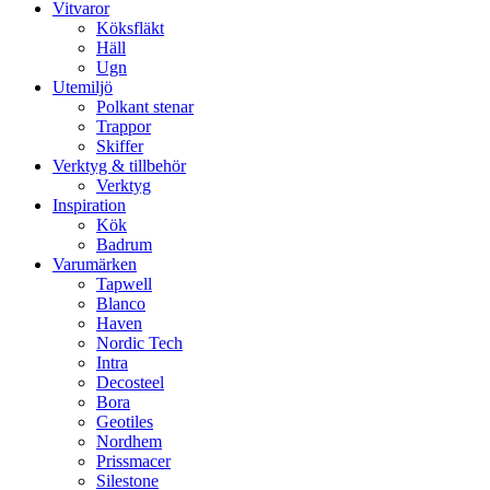
Vitvaror
Köksfläkt
Häll
Ugn
Utemiljö
Polkant stenar
Trappor
Skiffer
Verktyg & tillbehör
Verktyg
Inspiration
Kök
Badrum
Varumärken
Tapwell
Blanco
Haven
Nordic Tech
Intra
Decosteel
Bora
Geotiles
Nordhem
Prissmacer
Silestone