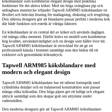
köksblandare som kombinerar elegant design med praktiska
funktioner för det aktiva köket. Med sin höga svängbara pip och
utdragbara munstycke erbjuder Tapwell ARM985 köksblandare en
flexibel och bekväm lösning för matlagning, diskning och rengöring.
Den stilrena designen gör att blandaren passar perfekt i moderna kök
där både funktion och estetik är viktiga faktorer.
En köksblandare är en central del av köket och används dagligen
vid många olika moment. Därför krävs en modell som kombinerar
hög kvalitet, användarvänlighet och en design som håller över tid.
Tapwell ARM985 köksblandare är utvecklad för att ge en
professionell känsla i hemmet samtidigt som den bidrar till ett
exklusivt och genomtänkt köksuttryck.
Tapwell ARM985 köksblandare med
modern och elegant design
Tapwell ARM985 köksblandare har ett stilrent formspråk med
cylindriska detaljer och en balanserad konstruktion som passar
många olika köksstilar. Den höga pipen ger ett luftigt och elegant
uttryck samtidigt som den skapar gott om utrymme under
vattenstrålen.
Den moderna designen gör att Tapwell ARM985 köksblandare