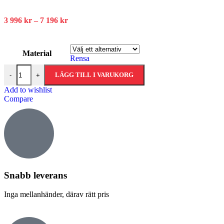
3 996
kr
–
7 196
kr
Material
Rensa
LÄGG TILL I VARUKORG
-
+
Add to wishlist
Compare
Snabb leverans​
Inga mellanhänder, därav rätt pris