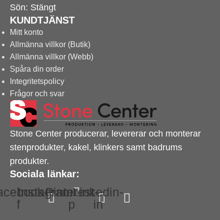
Sön: Stängt
KUNDTJÄNST
Mitt konto
Allmänna villkor (Butik)
Allmänna villkor (Webb)
Spåra din order
Integritetspolicy
Frågor och svar
Stone Center producerar, levererar och monterar
stenprodukter, kakel, klinkers samt badrums
produkter.
Sociala länkar:
acebook-
Instagram
Pinterest-
Linkedin-
f
p
in