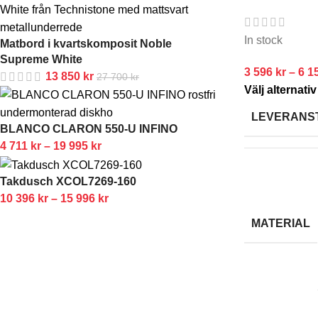
In stock
Matbord i kvartskomposit Noble
Supreme White
3 596
kr
–
6 1
13 850
kr
27 700
kr
Välj alternativ
LEVERANS
BLANCO CLARON 550-U INFINO
4 711
kr
–
19 995
kr
Takdusch XCOL7269-160
10 396
kr
–
15 996
kr
MATERIAL