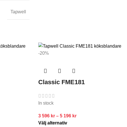
Tapwell
-20%
Classic FME181
In stock
3 596
kr
–
5 196
kr
Välj alternativ