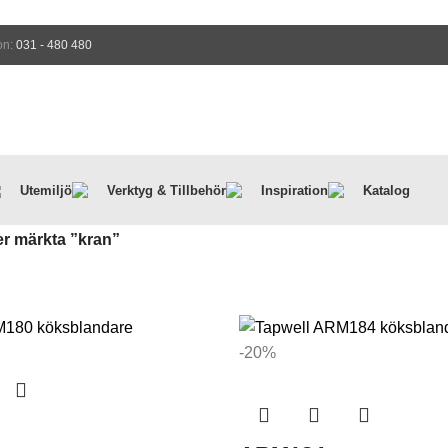
on:
031 - 480 480
Utemiljö
Verktyg & Tillbehör
Inspiration
Katalog
r märkta ”kran”
-20%