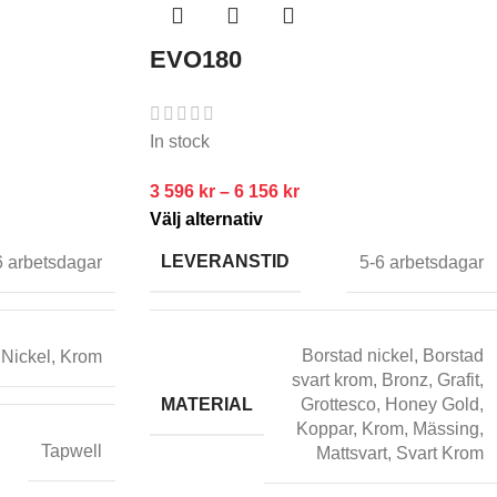
EVO180
In stock
3 596
kr
–
6 156
kr
Välj alternativ
LEVERANSTID
6 arbetsdagar
5-6 arbetsdagar
Borstad nickel
,
Borstad
Nickel
,
Krom
svart krom
,
Bronz
,
Grafit
,
MATERIAL
Grottesco
,
Honey Gold
,
Koppar
,
Krom
,
Mässing
,
Tapwell
Mattsvart
,
Svart Krom