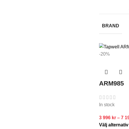
BRAND
-20%
ARM985
In stock
3 996
kr
–
7 1
Välj alternativ