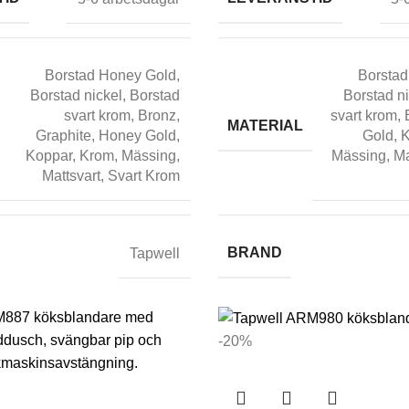
Borstad Honey Gold
,
Borstad
Borstad nickel
,
Borstad
Borstad n
svart krom
,
Bronz
,
svart krom
,
MATERIAL
Graphite
,
Honey Gold
,
Gold
,
K
Koppar
,
Krom
,
Mässing
,
Mässing
,
Ma
Mattsvart
,
Svart Krom
BRAND
Tapwell
-20%