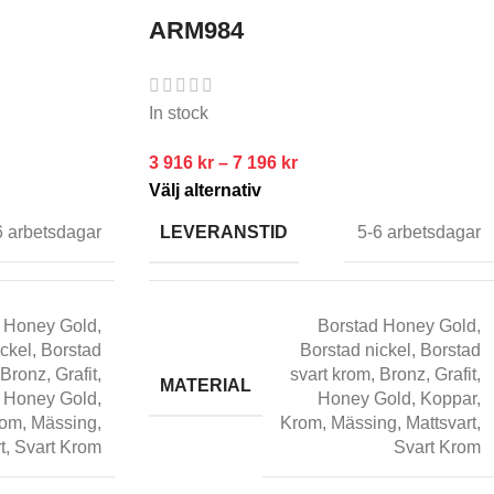
ARM984
In stock
3 916
kr
–
7 196
kr
Välj alternativ
LEVERANSTID
6 arbetsdagar
5-6 arbetsdagar
 Honey Gold
,
Borstad Honey Gold
,
ickel
,
Borstad
Borstad nickel
,
Borstad
Bronz
,
Grafit
,
svart krom
,
Bronz
,
Grafit
,
MATERIAL
,
Honey Gold
,
Honey Gold
,
Koppar
,
rom
,
Mässing
,
Krom
,
Mässing
,
Mattsvart
,
t
,
Svart Krom
Svart Krom