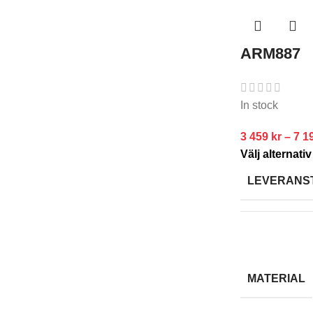
ARM887
In stock
3 459
kr
–
7 1
Välj alternativ
LEVERANS
MATERIAL