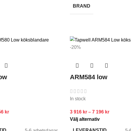
BRAND
-20%
ow
ARM584 low
In stock
56
kr
3 916
kr
–
7 196
kr
Välj alternativ
TID
LEVERANSTID
5-6 arbetsdagar
5-