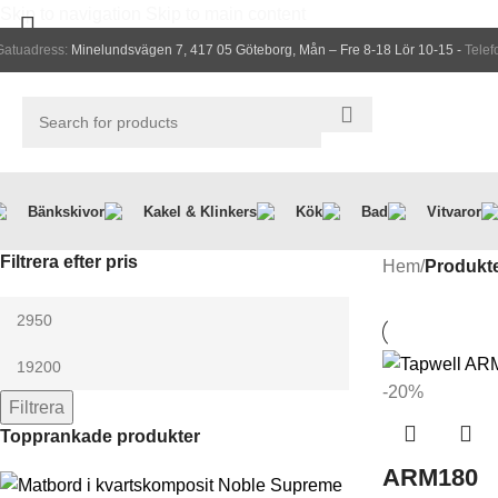
Skip to navigation
Skip to main content
Gatuadress:
Minelundsvägen 7, 417 05 Göteborg, Mån – Fre 8-18 Lör 10-15 -
Telef
Select category
Bänkskivor
Kakel & Klinkers
Kök
Bad
Vitvaror
Filtrera efter pris
Hem
/
Produkte
-20%
Filtrera
Topprankade produkter
ARM180