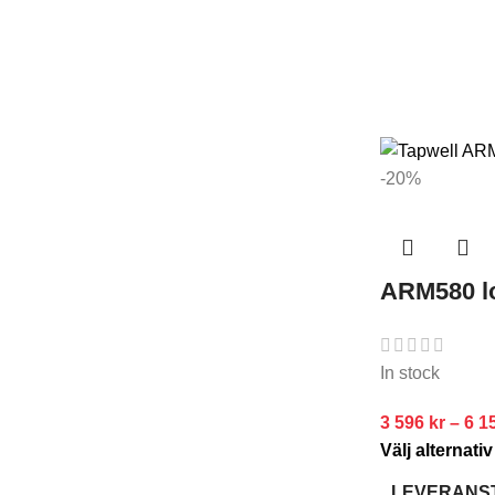
-20%
ARM580 l
In stock
3 596
kr
–
6 1
Välj alternativ
LEVERANS