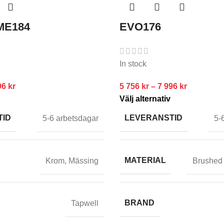
FME184
EVO176
In stock
96
kr
5 756
kr
–
7 996
kr
Välj alternativ
TID
LEVERANSTID
5-6 arbetsdagar
5-
MATERIAL
Krom
,
Mässing
Brushed 
BRAND
Tapwell