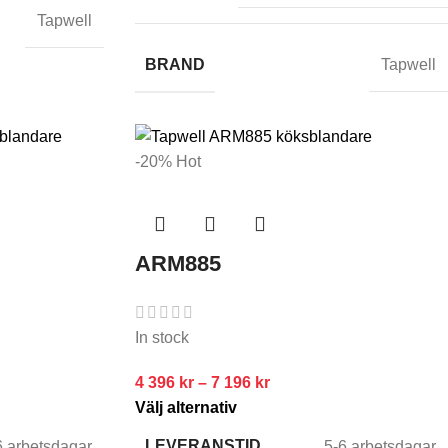
Tapwell
BRAND
Tapwell
-20%
Hot
ARM885
In stock
4 396
kr
–
7 196
kr
Välj alternativ
LEVERANSTID
6 arbetsdagar
5-6 arbetsdagar