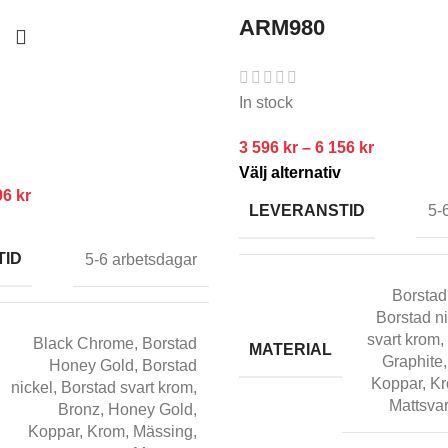
ARM980
In stock
3 596
kr
–
6 156
kr
Välj alternativ
96
kr
LEVERANSTID
5-
TID
5-6 arbetsdagar
Borstad
Borstad n
svart krom
,
Black Chrome
,
Borstad
MATERIAL
Graphite
Honey Gold
,
Borstad
Koppar
,
K
nickel
,
Borstad svart krom
,
Mattsvar
Bronz
,
Honey Gold
,
Koppar
,
Krom
,
Mässing
,