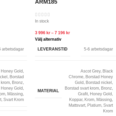
ARM185
In stock
3 996
kr
–
7 196
kr
Välj alternativ
LEVERANSTID
6 arbetsdagar
5-6 arbetsdagar
 Honey Gold
,
Ascot Grey
,
Black
ickel
,
Borstad
Chrome
,
Borstad Honey
t krom
,
Bronz
,
Gold
,
Borstad nickel
,
,
Honey Gold
,
Borstad svart krom
,
Bronz
,
MATERIAL
rom
,
Mässing
,
Grafit
,
Honey Gold
,
t
,
Svart Krom
Koppar
,
Krom
,
Mässing
,
Mattsvart
,
Platium
,
Svart
Krom