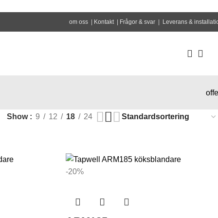
om oss
|
Kontakt
|
Frågor & svar
|
Leverans & installati
offe
Show
9
12
18
24
-20%