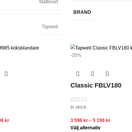
Mattsvart
BRAND
Tapwell
-20%
Classic FBLV180
In stock
96
kr
3 596
kr
–
5 196
kr
Välj alternativ