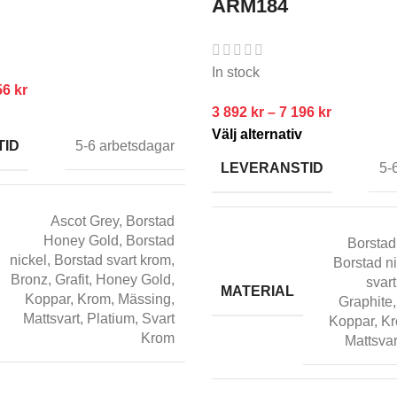
ARM184
In stock
56
kr
3 892
kr
–
7 196
kr
Välj alternativ
TID
5-6 arbetsdagar
LEVERANSTID
5-
Ascot Grey
,
Borstad
Honey Gold
,
Borstad
Borstad
nickel
,
Borstad svart krom
,
Borstad n
Bronz
,
Grafit
,
Honey Gold
,
svar
MATERIAL
Koppar
,
Krom
,
Mässing
,
Graphite
Mattsvart
,
Platium
,
Svart
Koppar
,
K
Krom
Mattsvar