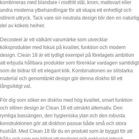
kombineras med blandare i rostfritt stål, krom, mattsvart eller
andra moderna ytbehandlingar för att skapa ett enhetligt och
stilrent uttryck. Tack vare sin neutrala design blir den en naturlig
del av kökets helhet.
Decosteel är ett välkänt varumärke som utvecklar
köksprodukter med fokus på kvalitet, funktion och modern
design. Clean 18 är ett tydligt exempel på företagets ambition
att erbjuda hållbara produkter som förenklar vardagen samtidigt
som de bidrar till ett elegant kök. Kombinationen av slitstarka
material och genomtänkt design gör denna diskho till ett
långsiktigt val.
För dig som söker en diskho med hög kvalitet, smart funktion
och stilren design är Clean 18 ett utmärkt alternativ. Den
rymliga bassängen, den hygieniska ytan och den robusta
konstruktionen gör att diskhon passar både små och stora
hushåll. Med Clean 18 får du en produkt som är byggd för att
hålla och som ger köket ett modernt och exklusivt intryck.