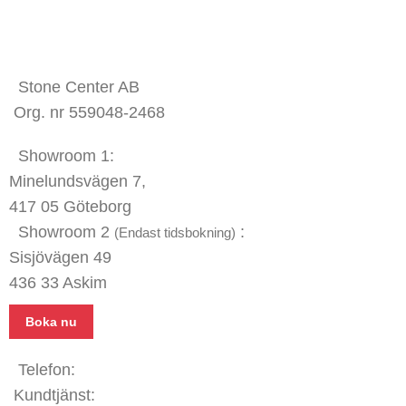
KONTAKTA OSS
Stone Center AB
Org. nr 559048-2468
Showroom 1:
Minelundsvägen
7,
417 05 Göteborg
Showroom 2
:
(Endast tidsbokning)
Sisjövägen 49
436 33 Askim
Boka nu
Telefon:
031 - 480 480
Kundtjänst:
070 771 67 74