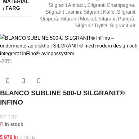
MATERIAL
Silgranit Antracit
,
Silgranit Champagne
,
/ FÄRG
Silgranit Jasmin
,
Silgranit Kaffe
,
Silgranit
Klippgrå
,
Silgranit Muskot
,
Silgranit Pärlgrå
,
Silgranit Tryffel
,
Silgranit Vit
-20%
BLANCO SUBLINE 500-U SILGRANIT®
INFINO
In stock
5 970
kr
7 495
kr