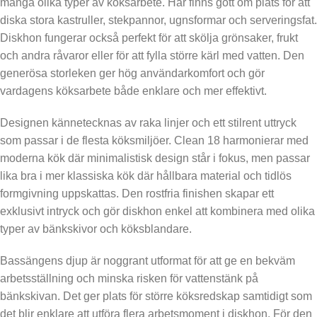
många olika typer av köksarbete. Här finns gott om plats för att
diska stora kastruller, stekpannor, ugnsformar och serveringsfat.
Diskhon fungerar också perfekt för att skölja grönsaker, frukt
och andra råvaror eller för att fylla större kärl med vatten. Den
generösa storleken ger hög användarkomfort och gör
vardagens köksarbete både enklare och mer effektivt.
Designen kännetecknas av raka linjer och ett stilrent uttryck
som passar i de flesta köksmiljöer. Clean 18 harmonierar med
moderna kök där minimalistisk design står i fokus, men passar
lika bra i mer klassiska kök där hållbara material och tidlös
formgivning uppskattas. Den rostfria finishen skapar ett
exklusivt intryck och gör diskhon enkel att kombinera med olika
typer av bänkskivor och köksblandare.
Bassängens djup är noggrant utformat för att ge en bekväm
arbetsställning och minska risken för vattenstänk på
bänkskivan. Det ger plats för större köksredskap samtidigt som
det blir enklare att utföra flera arbetsmoment i diskhon. För den