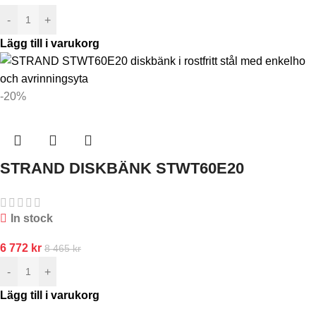
-
+
Lägg till i varukorg
-20%
STRAND DISKBÄNK STWT60E20
In stock
6 772
kr
8 465
kr
-
+
Lägg till i varukorg