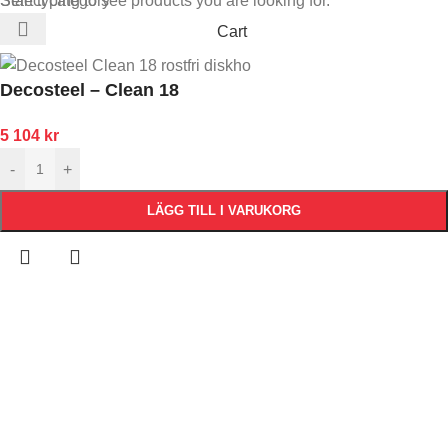
Select category
Start typing to see products you are looking for.
Cart
Decosteel – Clean 18
5 104
kr
-
+
LÄGG TILL I VARUKORG