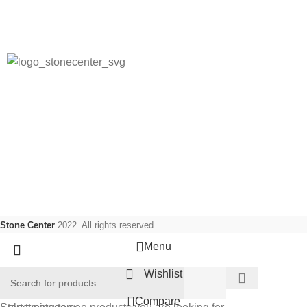
Integritetspolicy
Frågor och svar
Stone Center producerar, levererar och monterar
stenprodukter, kakel, klinkers samt badrums produkter.
Sociala länkar:
Stone Center
2022. All rights reserved.
Menu
Wishlist
Compare