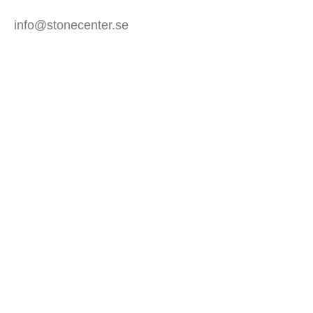
info@stonecenter.se
SHOWROOM
Öppettider:
Mån - Fre: 08:00 - 18:00
Lör: 10:00 - 15:00
Sön: Stängt
KUNDTJÄNST
Mitt konto
Allmänna villkor (Butik)
Allmänna villkor (Webb)
Spåra din order