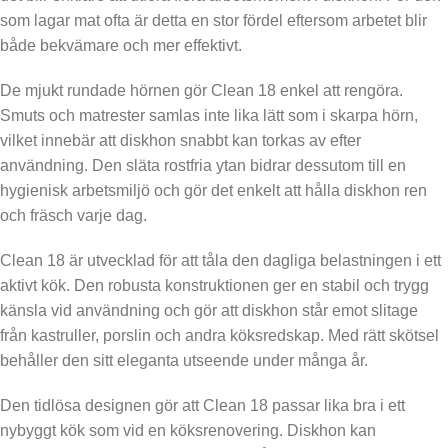
som lagar mat ofta är detta en stor fördel eftersom arbetet blir
både bekvämare och mer effektivt.
De mjukt rundade hörnen gör Clean 18 enkel att rengöra.
Smuts och matrester samlas inte lika lätt som i skarpa hörn,
vilket innebär att diskhon snabbt kan torkas av efter
användning. Den släta rostfria ytan bidrar dessutom till en
hygienisk arbetsmiljö och gör det enkelt att hålla diskhon ren
och fräsch varje dag.
Clean 18 är utvecklad för att tåla den dagliga belastningen i ett
aktivt kök. Den robusta konstruktionen ger en stabil och trygg
känsla vid användning och gör att diskhon står emot slitage
från kastruller, porslin och andra köksredskap. Med rätt skötsel
behåller den sitt eleganta utseende under många år.
Den tidlösa designen gör att Clean 18 passar lika bra i ett
nybyggt kök som vid en köksrenovering. Diskhon kan