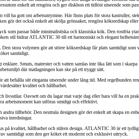
 dessutom enkelt att rengöra och ger diskhon ett tidlöst utseende som pas
ill ha gott om arbetsutrymme. Här finns plats för stora kastruller, stek
en gör det också enkelt att skölja grönsaker, rengöra köksredskap eller 
ryck som passar både minimalistiska och klassiska kök. Den rostfria yta
ökets stil bidrar ATLANTIC 30 till ett harmoniskt och elegant helhetsint
 Den stora volymen gör att större köksredskap får plats samtidigt som
öket samtidigt.
lare. Smuts, matrester och vatten samlas inte lika lätt som i skarpa h
rbetsmiljö där matlagningen kan ske på ett tryggt sätt.
ör att behålla sitt eleganta utseende under lång tid. Med regelbunden r
värdesätter kvalitet och hållbarhet.
livsstilar. Oavsett om du lagar mat varje dag eller bara vill ha en pr
ra arbetsmoment kan utföras smidigt och effektivt.
ndra tillbehör. Den neutrala designen gör det enkelt att skapa en en
siva inredningar.
us på kvalitet, hållbarhet och stilren design. ATLANTIC 30 är ett tydli
rav samtidigt som den ger köket ett modernt och exklusivt uttryck.