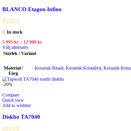
BLANCO Etagon Infino
In stock
5 995
kr
–
12 900
kr
Välj alternativ
Storlek / Variant
Material /
Keramik Basalt
,
Keramik Kristallvit
,
Keramik Krista
Färg
-20%
Compare
Quick view
Add to wishlist
Diskho TA7040