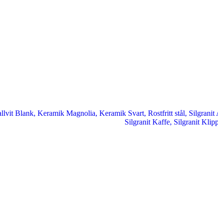
llvit Blank
,
Keramik Magnolia
,
Keramik Svart
,
Rostfritt stål
,
Silgranit
Silgranit Kaffe
,
Silgranit Klip