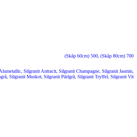
(Skåp 60cm) 500
,
(Skåp 80cm) 700
 Alumetallic
,
Silgranit Antracit
,
Silgranit Champagne
,
Silgranit Jasmin
,
pgrå
,
Silgranit Muskot
,
Silgranit Pärlgrå
,
Silgranit Tryffel
,
Silgranit Vit