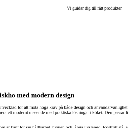
Vi guidar dig till rätt produkter
diskho med modern design
tvecklad för att möta höga krav på både design och användarvänlighet
ra ett modernt utseende med praktiska lösningar i köket. Den passar l
som är känt för sin hållbarhet, hygien och långa livslängd. Rostfritt stål