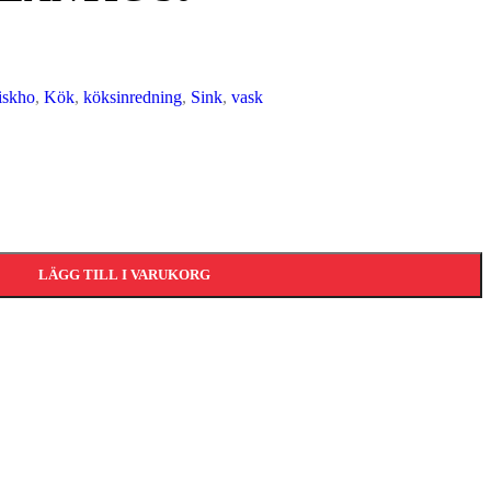
iskho
,
Kök
,
köksinredning
,
Sink
,
vask
LÄGG TILL I VARUKORG