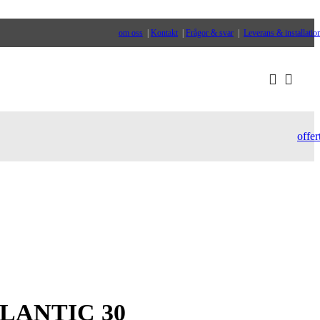
om oss
|
Kontakt
|
Frågor & svar
|
Leverans & installatio
offer
ATLANTIC 30