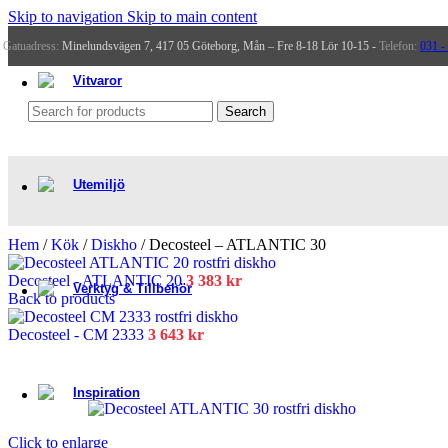
Skip to navigation
Skip to main content
Gatuadress:
Minelundsvägen 7, 417 05 Göteborg, Mån – Fre 8-18 Lör 10-15 -
Telefon:
031 -
Handdukstork​
Spegel
Vitvaror
Search
Köksfläkt
Hä
Utemiljö
Hem
/
Kök
/
Diskho
/
Decosteel – ATLANTIC 30
Polkant stenar
T
Decosteel - ATLANTIC 20
3 383
kr
Verktyg & Tillbehör
Back to products
Decosteel - CM 2333
3 643
kr
Verktyg
Inspiration
Click to enlarge