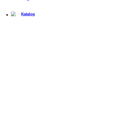
Kök
Katalog
View Large
cataloge
tapwell
View Large
cataloge
Bora
View Large
cataloge
HAVEN
View Large