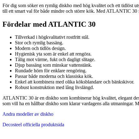
För dig som söker en rymlig diskho med hög kvalitet och ett tidlöst u
till ett smart val för både mindre och större kök. Med ATLANTIC 30 f
Fördelar med ATLANTIC 30
Tillverkad i högkvalitativt rostfritt stål.
Stor och rymlig bassäng.
Modern och tidlös design.
Hygienisk yta som är enkel att rengöra.
Tålig mot värme, fukt och dagligt slitage.
Djup bassäng som minskar vattenstänk.
Rundade hörn för enklare rengöring.
Passar både moderna och klassiska kök.
Enkel att kombinera med olika köksblandare och bänkskivor.
Robust konstruktion med lång livslängd.
ATLANTIC 30 är en diskho som kombinerar hög kvalitet, elegant design 
som vill ha en hållbar diskho som klarar vardagens alla utmaningar. 
Andra modeller av diskho
Decosteel officiella produktsida