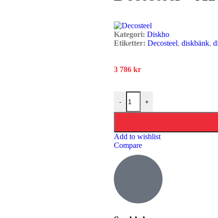
Badrum
Kategori:
Diskho
Etiketter:
Decosteel
,
diskbänk
,
d
3 786
kr
-
+
Add to wishlist
Compare