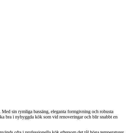
. Med sin rymliga bassäng, eleganta formgivning och robusta
ika bra i nybyggda kök som vid renoveringar och blir snabbt en
 används ofta i professionella kök eftersom det tål höga temperaturer,