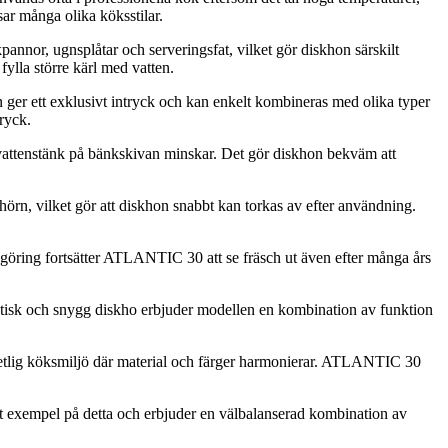
sar många olika köksstilar.
pannor, ugnsplåtar och serveringsfat, vilket gör diskhon särskilt
fylla större kärl med vatten.
n ger ett exklusivt intryck och kan enkelt kombineras med olika typer
ryck.
 vattenstänk på bänkskivan minskar. Det gör diskhon bekväm att
örn, vilket gör att diskhon snabbt kan torkas av efter användning.
engöring fortsätter ATLANTIC 30 att se fräsch ut även efter många års
aktisk och snygg diskho erbjuder modellen en kombination av funktion
hetlig köksmiljö där material och färger harmonierar. ATLANTIC 30
gt exempel på detta och erbjuder en välbalanserad kombination av