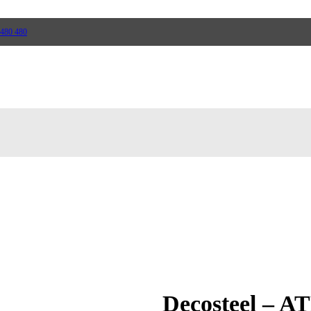
 480 480
ll
Ugn
rappor
Skiffer
Decosteel – 