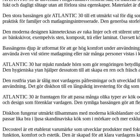
fukt och dagligt slitage utan att förlora sina egenskaper. Materialet är
Den stora bassängen gör ATLANTIC 30 till ett utmärkt val för dig som v
praktisk för familjer och matlagningsintresserade. Den generösa storlek
Den moderna designen kännetecknas av raka linjer och ett stilrent utt
av bänkskivor, exempelvis sten, komposit, trä eller laminat. Oavsett k
Bassängens djup är utformat för att ge hög komfort under användning.
använda även vid större matlagning eller när många personer vistas i k
ATLANTIC 30 har mjukt rundade hörn som gör rengöringen betydligt enk
Den hygieniska ytan hjälper dessutom till att skapa en ren och fräsch a
Den rostfria ytan är tålig mot vardagens påfrestningar och utvecklad f
användning. Det gör diskhon till en långsiktig investering för dig som 
ATLANTIC 30 är framtagen för att passa många olika typer av kök och 
och design som förenklar vardagen. Den rymliga bassängen gör att fle
Diskhon fungerar utmärkt tillsammans med moderna köksblandare och a
passar lika bra i ljusa skandinaviska kök som i mörkare och mer exklu
Decosteel är ett etablerat varumärke som utvecklar produkter med fok
funktion, komfort och estetik. Den är skapad för att klara vardagens k