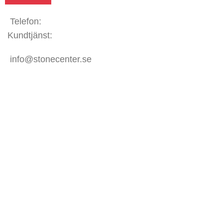
Telefon:
031 - 480 480
Kundtjänst:
070 771 67 74
info@stonecenter.se
SHOWROOM
Öppettider:
Mån - Fre: 08:00 - 18:00
Lör: 10:00 - 15:00
Sön: Stängt
KUNDTJÄNST