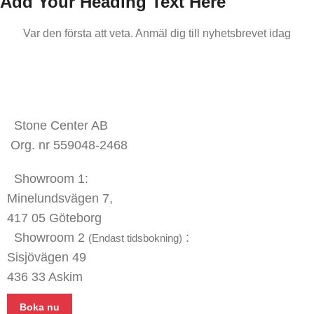
Add Your Heading Text Here
Var den första att veta. Anmäl dig till nyhetsbrevet idag
KONTAKTA OSS
Stone Center AB
Org. nr 559048-2468
Showroom 1:
Minelundsvägen
7,
417 05 Göteborg
Showroom 2
:
(Endast tidsbokning)
Sisjövägen 49
436 33 Askim
Boka nu