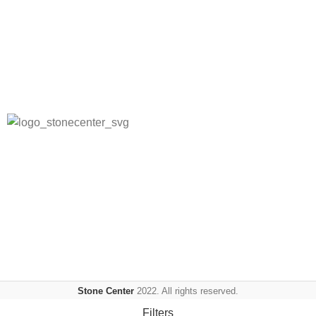
Mitt konto
Allmänna villkor (Butik)
Allmänna villkor (Webb)
Spåra din order
Integritetspolicy
Frågor och svar
Stone Center producerar, levererar och monterar
stenprodukter, kakel, klinkers samt badrums produkter.
Sociala länkar:
Stone Center
2022. All rights reserved.
Filters