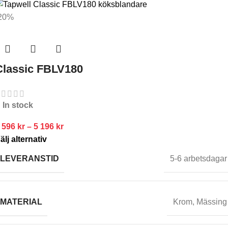
20%
Classic FBLV180
In stock
 596
kr
–
5 196
kr
älj alternativ
LEVERANSTID
5-6 arbetsdagar
MATERIAL
Krom
,
Mässing