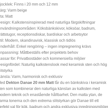
jocklek: Finns i 20 mm och 12 mm
ärg: Varm beige
ta: Matt
esign: Kalkstensinspirerad med naturliga färgskiftningar
nvändningsområden: Köksbänkskivor, köksöar, badrum,
vättstugor, receptionsdiskar, bardiskar och arbetsytor
til: Modern, skandinavisk, klassisk och tidlös
nderhåll: Enkel rengöring – ingen impregnering krävs
npassning: Måttbeställs efter projektets behov
assar för: Privatbostäder och kommersiella miljöer
esignfördel: Naturlig kalkstenslook med keramisk sten och hög
litstyrka
änsla: Varm, harmonisk och exklusiv
Med
Dekton Danae 20 mm Matt
får du en bänkskiva i keramisk
ten som kombinerar den naturliga känslan av kalksten med
odern teknik och enastående hållbarhet. Den matta ytan, de
arma tonerna och den extrema slitstyrkan gör Danae till ett
erfekt val för kök, badrum och andra exklusiva inredningsmiljöer