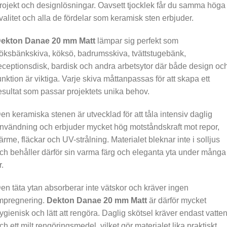
rojekt och designlösningar. Oavsett tjocklek får du samma höga
valitet och alla de fördelar som keramisk sten erbjuder.
ekton Danae 20 mm Matt
lämpar sig perfekt som
öksbänkskiva, köksö, badrumsskiva, tvättstugebänk,
eceptionsdisk, bardisk och andra arbetsytor där både design oc
unktion är viktiga. Varje skiva måttanpassas för att skapa ett
esultat som passar projektets unika behov.
en keramiska stenen är utvecklad för att tåla intensiv daglig
nvändning och erbjuder mycket hög motståndskraft mot repor,
ärme, fläckar och UV-strålning. Materialet bleknar inte i solljus
ch behåller därför sin varma färg och eleganta yta under många
r.
en täta ytan absorberar inte vätskor och kräver ingen
mpregnering.
Dekton Danae 20 mm Matt
är därför mycket
ygienisk och lätt att rengöra. Daglig skötsel kräver endast vatte
ch ett milt rengöringsmedel, vilket gör materialet lika praktiskt