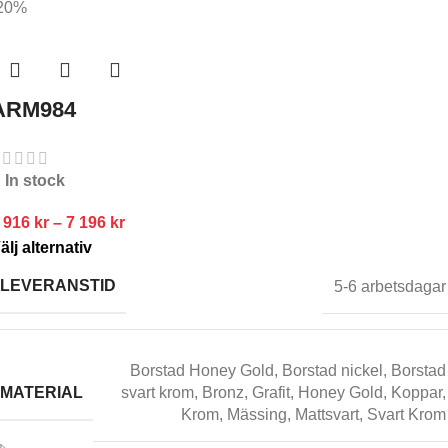
20%
ARM984
In stock
 916
kr
–
7 196
kr
älj alternativ
LEVERANSTID
5-6 arbetsdagar
Borstad Honey Gold
,
Borstad nickel
,
Borstad
MATERIAL
svart krom
,
Bronz
,
Grafit
,
Honey Gold
,
Koppar
,
Krom
,
Mässing
,
Mattsvart
,
Svart Krom