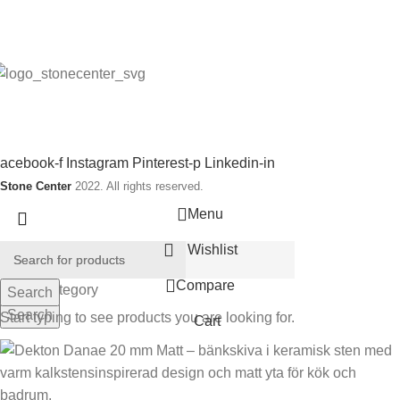
påra din order
ntegritetspolicy
rågor och svar
tone Center producerar, levererar och monterar stenprodukter,
akel, klinkers samt badrums produkter.
ociala länkar:
acebook-f
Instagram
Pinterest-p
Linkedin-in
Stone Center
2022. All rights reserved.
Menu
Wishlist
Compare
Select category
Search
Search
Start typing to see products you are looking for.
Cart