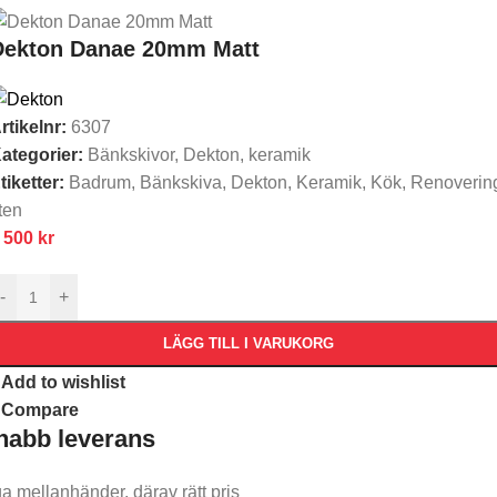
Dekton Danae 20mm Matt
rtikelnr:
6307
ategorier:
Bänkskivor
,
Dekton
,
keramik
tiketter:
Badrum
,
Bänkskiva
,
Dekton
,
Keramik
,
Kök
,
Renoverin
ten
 500
kr
-
+
LÄGG TILL I VARUKORG
Add to wishlist
Compare
nabb leverans​
ga mellanhänder, därav rätt pris