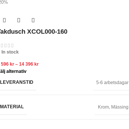
20%
Takdusch XCOL000-160
In stock
 596
kr
–
14 396
kr
älj alternativ
LEVERANSTID
5-6 arbetsdagar
MATERIAL
Krom
,
Mässing