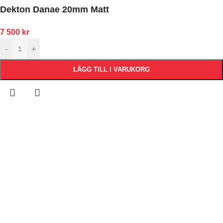
Dekton Danae 20mm Matt
7 500
kr
-
+
LÄGG TILL I VARUKORG