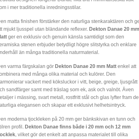
om i mer traditionella inredningsstilar.
en matta finishen förstärker den naturliga stenkaraktären och g
tt mjukt ljusspel utan bländande reflexer.
Dekton Danae 20 m
att
ger en exklusiv och genuin känsla samtidigt som den
eramiska stenen erbjuder betydligt högre slitstyrka och enklare
nderhåll än många traditionella naturmaterial.
en varma färgskalan gör
Dekton Danae 20 mm Matt
enkel att
ombinera med många olika material och kulörer. Den
armonierar vackert med köksluckor i vitt, beige, greige, ljusgrått
ch sandfärger samt med träslag som ek, ask och valnöt. Även
etaljer i mässing, svart metall, rostfritt stål och glas lyfter fram d
aturliga elegansen och skapar ett exklusivt helhetsintryck.
en moderna tjockleken på 20 mm ger bänkskivan en tunn och
tilren profil.
Dekton Danae finns både i 20 mm och 12 mm
jocklek
, vilket gör det enkelt att anpassa materialet till olika