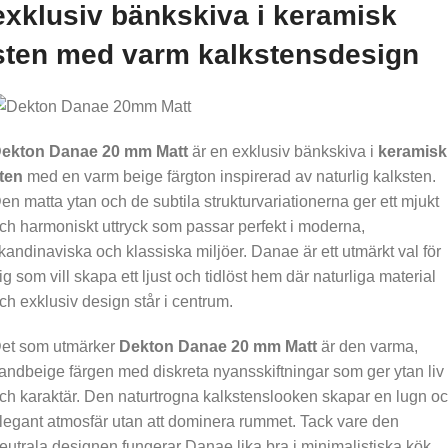
exklusiv bänkskiva i keramisk
sten med varm kalkstensdesign
ekton Danae 20 mm Matt
är en exklusiv bänkskiva i
keramisk
ten
med en varm beige färgton inspirerad av naturlig kalksten.
en matta ytan och de subtila strukturvariationerna ger ett mjukt
ch harmoniskt uttryck som passar perfekt i moderna,
kandinaviska och klassiska miljöer. Danae är ett utmärkt val för
ig som vill skapa ett ljust och tidlöst hem där naturliga material
ch exklusiv design står i centrum.
et som utmärker
Dekton Danae 20 mm Matt
är den varma,
andbeige färgen med diskreta nyansskiftningar som ger ytan liv
ch karaktär. Den naturtrogna kalkstenslooken skapar en lugn o
legant atmosfär utan att dominera rummet. Tack vare den
eutrala designen fungerar Danae lika bra i minimalistiska kök