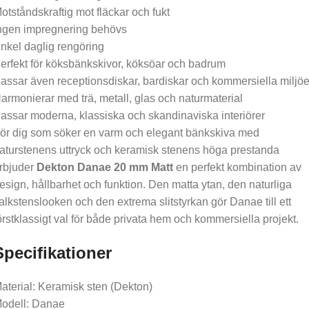
otståndskraftig mot fläckar och fukt
ngen impregnering behövs
nkel daglig rengöring
erfekt för köksbänkskivor, köksöar och badrum
assar även receptionsdiskar, bardiskar och kommersiella miljöe
armonierar med trä, metall, glas och naturmaterial
assar moderna, klassiska och skandinaviska interiörer
ör dig som söker en varm och elegant bänkskiva med
aturstenens uttryck och keramisk stenens höga prestanda
rbjuder
Dekton Danae 20 mm Matt
en perfekt kombination av
esign, hållbarhet och funktion. Den matta ytan, den naturliga
alkstenslooken och den extrema slitstyrkan gör Danae till ett
örstklassigt val för både privata hem och kommersiella projekt.
Specifikationer
aterial: Keramisk sten (Dekton)
odell: Danae