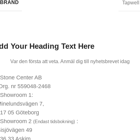
BRAND
Tapwell
nmäl dig till oss nyhetsbrev
ar den första att veta.
Anmäl dig till nyhetsbrevet idag
dd Your Heading Text Here
Var den första att veta. Anmäl dig till nyhetsbrevet idag
KONTAKTA OSS
Stone Center AB
Org. nr 559048-2468
Showroom 1:
inelundsvägen
7,
17 05 Göteborg
Showroom 2
:
(Endast tidsbokning)
isjövägen 49
36 33 Askim