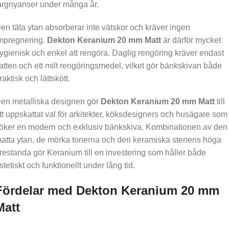
ärgnyanser under många år.
en täta ytan absorberar inte vätskor och kräver ingen
mpregnering.
Dekton Keranium 20 mm Matt
är därför mycket
ygienisk och enkel att rengöra. Daglig rengöring kräver endast
atten och ett milt rengöringsmedel, vilket gör bänkskivan både
raktisk och lättskött.
en metalliska designen gör
Dekton Keranium 20 mm Matt
till
tt uppskattat val för arkitekter, köksdesigners och husägare som
öker en modern och exklusiv bänkskiva. Kombinationen av den
atta ytan, de mörka tonerna och den keramiska stenens höga
restanda gör Keranium till en investering som håller både
stetiskt och funktionellt under lång tid.
Fördelar med Dekton Keranium 20 mm
Matt