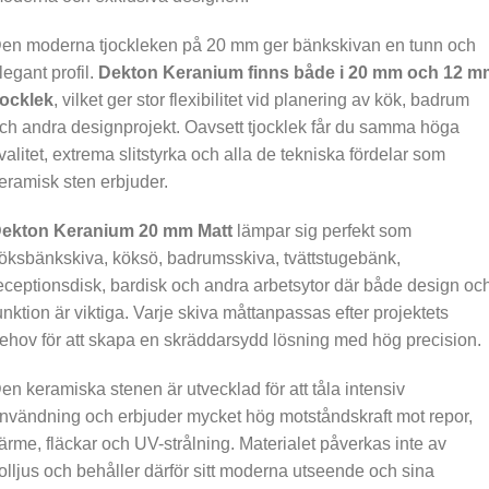
en moderna tjockleken på 20 mm ger bänkskivan en tunn och
legant profil.
Dekton Keranium finns både i 20 mm och 12 m
jocklek
, vilket ger stor flexibilitet vid planering av kök, badrum
ch andra designprojekt. Oavsett tjocklek får du samma höga
valitet, extrema slitstyrka och alla de tekniska fördelar som
eramisk sten erbjuder.
ekton Keranium 20 mm Matt
lämpar sig perfekt som
öksbänkskiva, köksö, badrumsskiva, tvättstugebänk,
eceptionsdisk, bardisk och andra arbetsytor där både design oc
unktion är viktiga. Varje skiva måttanpassas efter projektets
ehov för att skapa en skräddarsydd lösning med hög precision.
en keramiska stenen är utvecklad för att tåla intensiv
nvändning och erbjuder mycket hög motståndskraft mot repor,
ärme, fläckar och UV-strålning. Materialet påverkas inte av
olljus och behåller därför sitt moderna utseende och sina