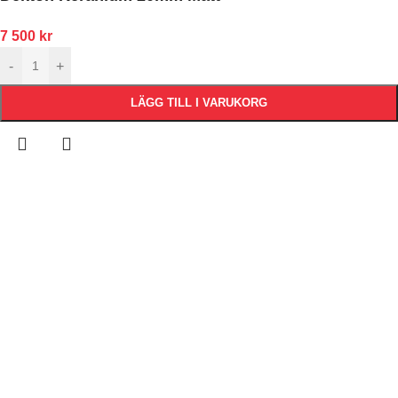
7 500
kr
-
+
LÄGG TILL I VARUKORG