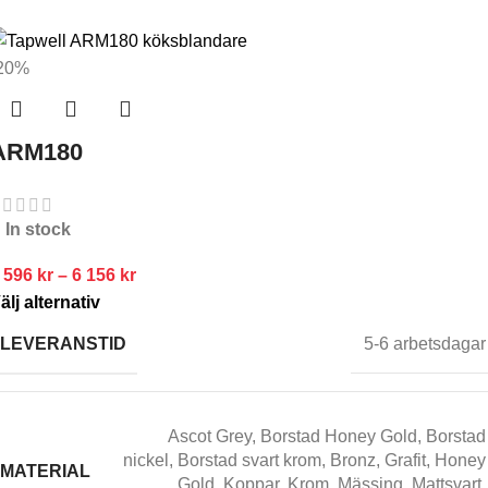
20%
ARM180
In stock
 596
kr
–
6 156
kr
älj alternativ
LEVERANSTID
5-6 arbetsdagar
Ascot Grey
,
Borstad Honey Gold
,
Borstad
nickel
,
Borstad svart krom
,
Bronz
,
Grafit
,
Honey
MATERIAL
Gold
,
Koppar
,
Krom
,
Mässing
,
Mattsvart
,