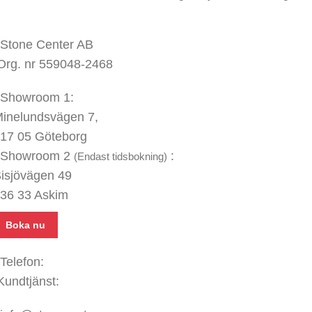
KONTAKTA OSS
Stone Center AB
Org. nr 559048-2468
Showroom 1:
inelundsvägen
7,
17 05 Göteborg
Showroom 2
:
(Endast tidsbokning)
isjövägen 49
36 33 Askim
Boka nu
Telefon:
031 - 480 480
Kundtjänst:
070 771 67 74