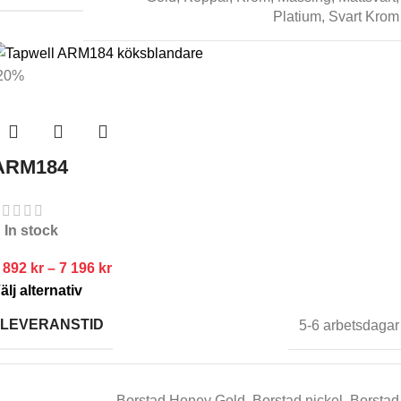
Platium
,
Svart Krom
20%
ARM184
In stock
 892
kr
–
7 196
kr
älj alternativ
LEVERANSTID
5-6 arbetsdagar
Borstad Honey Gold
,
Borstad nickel
,
Borstad