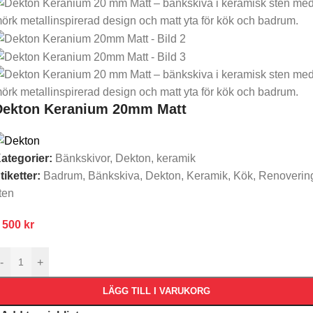
Dekton Keranium 20mm Matt
ategorier:
Bänkskivor
,
Dekton
,
keramik
tiketter:
Badrum
,
Bänkskiva
,
Dekton
,
Keramik
,
Kök
,
Renoverin
ten
 500
kr
-
+
LÄGG TILL I VARUKORG