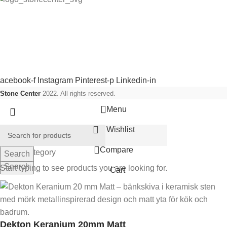
tone Center producerar, levererar och monterar stenprodukter,
akel, klinkers samt badrums produkter.
ociala länkar:
acebook-f
Instagram
Pinterest-p
Linkedin-in
Stone Center
2022. All rights reserved.
Menu
Wishlist
Compare
Select category
Search
Search
Start typing to see products you are looking for.
Cart
Dekton Keranium 20mm Matt