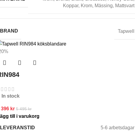
Koppar
,
Krom
,
Mässing
,
Mattsvart
BRAND
Tapwell
20%
RIN984
In stock
 396
kr
5 495
kr
ägg till i varukorg
LEVERANSTID
5-6 arbetsdagar