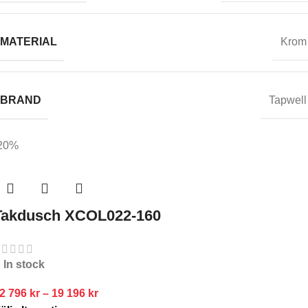
MATERIAL
Krom
BRAND
Tapwell
20%
Takdusch XCOL022-160
In stock
2 796
kr
–
19 196
kr