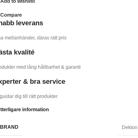
Add to wishlist
Compare
nabb leverans​
ga mellanhänder, därav rätt pris
ästa kvalité
odukter med lång hållbarhet & garanti
xperter & bra service
guidar dig till rätt produkter
tterligare information
BRAND
Dekton