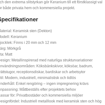
ch den extrema slitstyrkan gör Keranium till ett förstklassigt val
ör både privata hem och kommersiella projekt.
Specifikationer
aterial: Keramisk sten (Dekton)
odell: Keranium
jocklek: Finns i 20 mm och 12 mm
ärg: Mörkgrå
ta: Matt
esign: Metallinspirerad med naturliga strukturvariationer
nvändningsområden: Köksbänkskivor, köksöar, badrum,
vättstugor, receptionsdiskar, bardiskar och arbetsytor
til: Modern, industriell, minimalistisk och tidlös
nderhåll: Enkel rengöring – ingen impregnering krävs
npassning: Måttbeställs efter projektets behov
assar för: Privatbostäder och kommersiella miljöer
esignfördel: Industriell metalllook med keramisk sten och hög