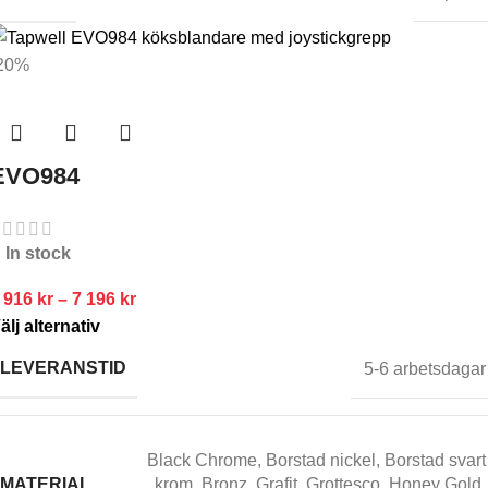
20%
EVO984
In stock
 916
kr
–
7 196
kr
älj alternativ
LEVERANSTID
5-6 arbetsdagar
Black Chrome
,
Borstad nickel
,
Borstad svart
MATERIAL
krom
,
Bronz
,
Grafit
,
Grottesco
,
Honey Gold
,