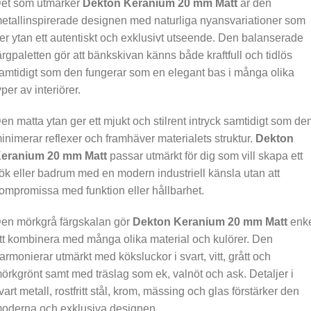
et som utmärker
Dekton Keranium 20 mm Matt
är den
etallinspirerade designen med naturliga nyansvariationer som
er ytan ett autentiskt och exklusivt utseende. Den balanserade
ärgpaletten gör att bänkskivan känns både kraftfull och tidlös
amtidigt som den fungerar som en elegant bas i många olika
yper av interiörer.
en matta ytan ger ett mjukt och stilrent intryck samtidigt som de
inimerar reflexer och framhäver materialets struktur.
Dekton
eranium 20 mm Matt
passar utmärkt för dig som vill skapa ett
ök eller badrum med en modern industriell känsla utan att
ompromissa med funktion eller hållbarhet.
en mörkgrå färgskalan gör
Dekton Keranium 20 mm Matt
enk
tt kombinera med många olika material och kulörer. Den
armonierar utmärkt med köksluckor i svart, vitt, grått och
örkgrönt samt med träslag som ek, valnöt och ask. Detaljer i
vart metall, rostfritt stål, krom, mässing och glas förstärker den
oderna och exklusiva designen.