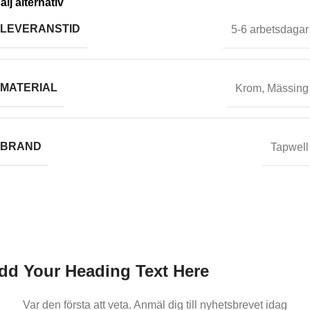
älj alternativ
LEVERANSTID
5-6 arbetsdagar
MATERIAL
Krom
,
Mässing
BRAND
Tapwell
nmäl dig till oss nyhetsbrev
ar den första att veta.
Anmäl dig till nyhetsbrevet idag
dd Your Heading Text Here
Var den första att veta. Anmäl dig till nyhetsbrevet idag