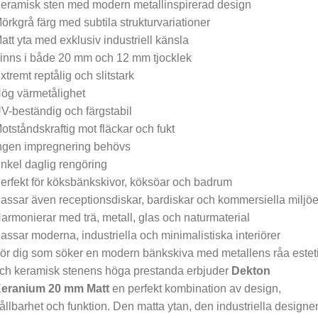
eramisk sten med modern metallinspirerad design
örkgrå färg med subtila strukturvariationer
att yta med exklusiv industriell känsla
inns i både 20 mm och 12 mm tjocklek
xtremt reptålig och slitstark
ög värmetålighet
V-beständig och färgstabil
otståndskraftig mot fläckar och fukt
ngen impregnering behövs
nkel daglig rengöring
erfekt för köksbänkskivor, köksöar och badrum
assar även receptionsdiskar, bardiskar och kommersiella miljöe
armonierar med trä, metall, glas och naturmaterial
assar moderna, industriella och minimalistiska interiörer
ör dig som söker en modern bänkskiva med metallens råa estet
ch keramisk stenens höga prestanda erbjuder
Dekton
eranium 20 mm Matt
en perfekt kombination av design,
ållbarhet och funktion. Den matta ytan, den industriella designe