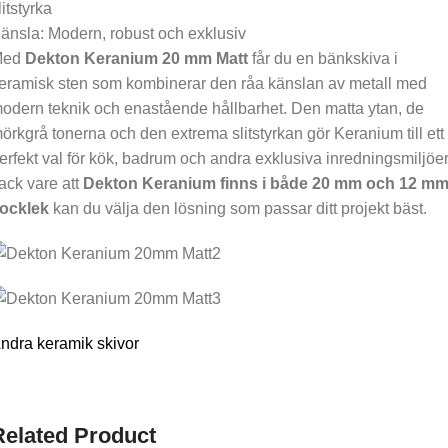
litstyrka
änsla: Modern, robust och exklusiv
Med
Dekton Keranium 20 mm Matt
får du en bänkskiva i
eramisk sten som kombinerar den råa känslan av metall med
odern teknik och enastående hållbarhet. Den matta ytan, de
örkgrå tonerna och den extrema slitstyrkan gör Keranium till ett
erfekt val för kök, badrum och andra exklusiva inredningsmiljöer
ack vare att
Dekton Keranium finns i både 20 mm och 12 m
jocklek
kan du välja den lösning som passar ditt projekt bäst.
ndra keramik skivor
Related Product