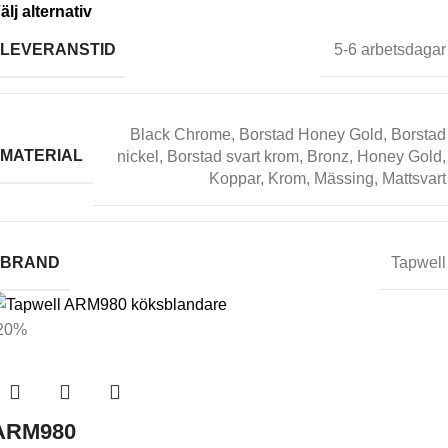
älj alternativ
LEVERANSTID
5-6 arbetsdagar
Black Chrome
,
Borstad Honey Gold
,
Borstad
MATERIAL
nickel
,
Borstad svart krom
,
Bronz
,
Honey Gold
,
Koppar
,
Krom
,
Mässing
,
Mattsvart
BRAND
Tapwell
20%
ARM980