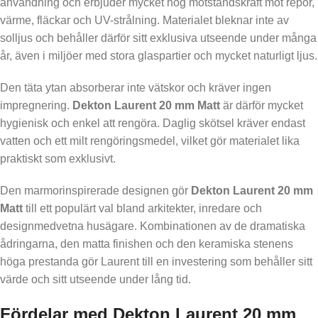
användning och erbjuder mycket hög motståndskraft mot repor,
värme, fläckar och UV-strålning. Materialet bleknar inte av
solljus och behåller därför sitt exklusiva utseende under många
år, även i miljöer med stora glaspartier och mycket naturligt ljus.
Den täta ytan absorberar inte vätskor och kräver ingen
impregnering.
Dekton Laurent 20 mm Matt
är därför mycket
hygienisk och enkel att rengöra. Daglig skötsel kräver endast
vatten och ett milt rengöringsmedel, vilket gör materialet lika
praktiskt som exklusivt.
Den marmorinspirerade designen gör
Dekton Laurent 20 mm
Matt
till ett populärt val bland arkitekter, inredare och
designmedvetna husägare. Kombinationen av de dramatiska
ådringarna, den matta finishen och den keramiska stenens
höga prestanda gör Laurent till en investering som behåller sitt
värde och sitt utseende under lång tid.
Fördelar med Dekton Laurent 20 mm