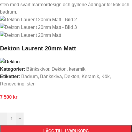
Dekton Laurent 20mm Matt
Kategorier:
Bänkskivor
,
Dekton
,
keramik
Etiketter:
Badrum
,
Bänkskiva
,
Dekton
,
Keramik
,
Kök
,
Renovering
,
sten
7 500
kr
-
+
LÄGG TILL I VARUKORG