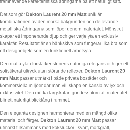
framhäver de karakteristiska ådringarna på ett naturligt sätt.
Det som gör
Dekton Laurent 20 mm Matt
unik är
kombinationen av den mörka bakgrunden och de levande
metalliska ådringarna som löper genom materialet. Mönstret
skapar ett imponerande djup och ger varje yta en exklusiv
karaktär. Resultatet är en bänkskiva som fungerar lika bra som
ett designobjekt som en funktionell arbetsyta.
Den matta ytan förstärker stenens naturliga elegans och ger ett
sofistikerat uttryck utan störande reflexer.
Dekton Laurent 20
mm Matt
passar utmärkt i både privata bostäder och
kommersiella miljöer där man vill skapa en känsla av lyx och
exklusivitet. Den mörka färgskalan gör dessutom att materialet
blir ett naturligt blickfång i rummet.
Den eleganta designen harmonierar med en mängd olika
material och färger.
Dekton Laurent 20 mm Matt
passar
utmärkt tillsammans med köksluckor i svart, mörkgrått,