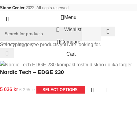
Stone Center
2022. All rights reserved.
Menu
Wishlist
Compare
Select category
Start typing to see products you are looking for.
Cart
Nordic Tech – EDGE 230
5 036
kr
6 295
kr
SELECT OPTIONS