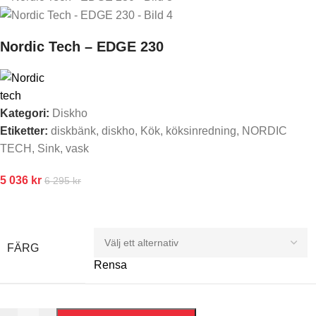
Nordic Tech – EDGE 230
Kategori:
Diskho
Etiketter:
diskbänk
,
diskho
,
Kök
,
köksinredning
,
NORDIC
TECH
,
Sink
,
vask
5 036
kr
6 295
kr
FÄRG
Rensa