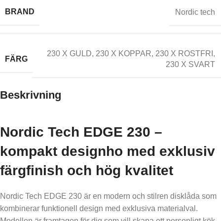
BRAND
Nordic tech
230 X GULD
,
230 X KOPPAR
,
230 X ROSTFRI
,
FÄRG
230 X SVART
Beskrivning
Nordic Tech EDGE 230 –
kompakt designho med exklusiv
färgfinish och hög kvalitet
Nordic Tech EDGE 230 är en modern och stilren disklåda som
kombinerar funktionell design med exklusiva materialval.
Modellen är framtagen för dig som vill skapa ett personligt kök