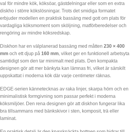
val för mindre kök, köksöar, gästdelningar eller som en extra
diskho i större kökslösningar. Trots det smidiga formatet
erbjuder modellen en praktisk bassäng med gott om plats för
vardagliga köksmoment som sköljning, matförberedelser och
rengöring av mindre köksredskap.
Diskhon har en välplanerad bassäng med måtten
230 × 400
mm
och ett djup på
160 mm
, vilket ger en funktionell arbetsyta
samtidigt som den tar minimalt med plats. Den kompakta
designen gör att mer bänkyta kan lämnas fri, vilket är särskilt
uppskattat i moderna kök där varje centimeter räknas.
EDGE-serien kännetecknas av raka linjer, skarpa hörn och en
minimalistisk formgivning som passar perfekt i moderna
köksmiljöer. Den rena designen gör att diskhon fungerar lika
bra tillsammans med bänkskivor i sten, komposit, trä eller
laminat.
En praktisk detalj är den kryssknäckta bottnen som bidrar till