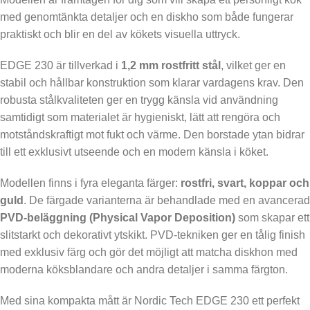
med genomtänkta detaljer och en diskho som både fungerar
praktiskt och blir en del av kökets visuella uttryck.
EDGE 230 är tillverkad i
1,2 mm rostfritt stål
, vilket ger en
stabil och hållbar konstruktion som klarar vardagens krav. Den
robusta stålkvaliteten ger en trygg känsla vid användning
samtidigt som materialet är hygieniskt, lätt att rengöra och
motståndskraftigt mot fukt och värme. Den borstade ytan bidrar
till ett exklusivt utseende och en modern känsla i köket.
Modellen finns i fyra eleganta färger:
rostfri, svart, koppar och
guld
. De färgade varianterna är behandlade med en avancerad
PVD-beläggning (Physical Vapor Deposition)
som skapar ett
slitstarkt och dekorativt ytskikt. PVD-tekniken ger en tålig finish
med exklusiv färg och gör det möjligt att matcha diskhon med
moderna köksblandare och andra detaljer i samma färgton.
Med sina kompakta mått är Nordic Tech EDGE 230 ett perfekt