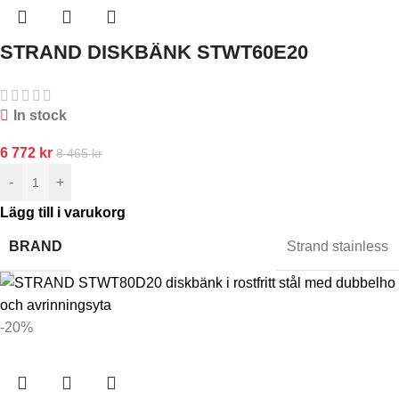
STRAND DISKBÄNK STWT60E20
In stock
6 772
kr
8 465
kr
-
+
Lägg till i varukorg
BRAND
Strand stainless
-20%