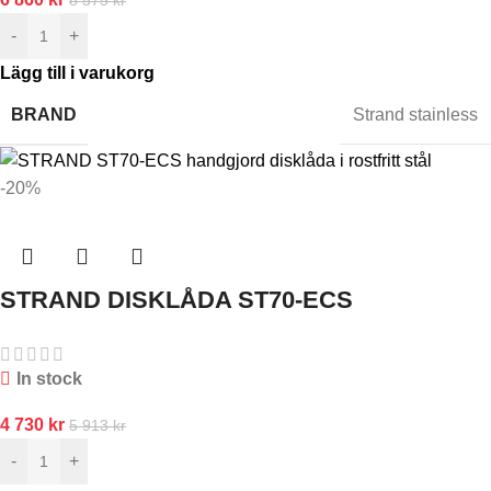
-
+
Lägg till i varukorg
BRAND
Strand stainless
-20%
STRAND DISKLÅDA ST70-ECS
In stock
4 730
kr
5 913
kr
-
+