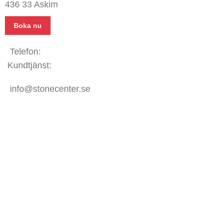
436 33 Askim
Boka nu
Telefon:
031 - 480 480
Kundtjänst:
070 771 67 74
info@stonecenter.se
SHOWROOM
Öppettider:
Mån - Fre: 08:00 - 18:00
Lör: 10:00 - 15:00
Sön: Stängt