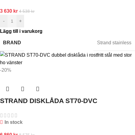
3 630
kr
4 538
kr
-
+
Lägg till i varukorg
BRAND
Strand stainless
-20%
STRAND DISKLÅDA ST70-DVC
In stock
6 860
kr
8 575
kr