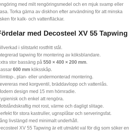
engöring med milt rengöringsmedel och en mjuk svamp eller
rasa. Torka gärna av diskhon efter användning för att minska
isken för kalk- och vattenfläckar.
Fördelar med Decosteel XV 55 Tapwing
illverkad i slitstarkt rostfritt stål.
ntegrerad tapwing för montering av köksblandare.
xtra stor bassäng på
550 × 400 × 200 mm
.
assar
600 mm
köksskåp.
limtop-, plan- eller undermonterad montering.
evereras med korgventil, bräddavlopp och vattenlås.
odern design med 15 mm hörnradie.
ygienisk och enkel att rengöra.
otståndskraftig mot rost, värme och dagligt slitage.
erfekt för stora kastruller, ugnsplåtar och serveringsfat.
ång livslängd med minimalt underhåll.
ecosteel XV 55 Tapwing är ett utmärkt val för dig som söker en