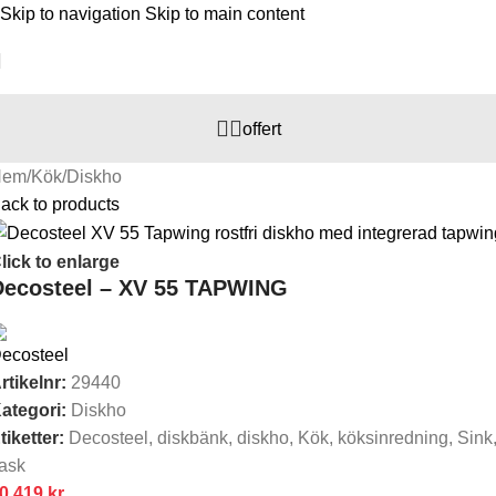
Skip to navigation
Skip to main content
offert
Hem
/
Kök
/
Diskho
ack to products
lick to enlarge
Decosteel – XV 55 TAPWING
rtikelnr:
29440
ategori:
Diskho
tiketter:
Decosteel
,
diskbänk
,
diskho
,
Kök
,
köksinredning
,
Sink
ask
0 419
kr