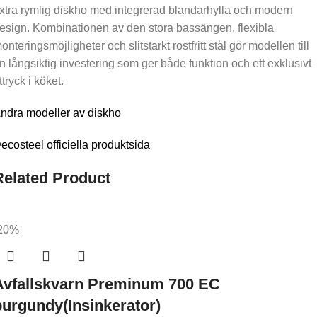
xtra rymlig diskho med integrerad blandarhylla och modern
esign. Kombinationen av den stora bassängen, flexibla
onteringsmöjligheter och slitstarkt rostfritt stål gör modellen till
n långsiktig investering som ger både funktion och ett exklusivt
ttryck i köket.
ndra modeller av diskho
ecosteel officiella produktsida
Related Product
20%
Avfallskvarn Preminum 700 EC
burgundy(Insinkerator)