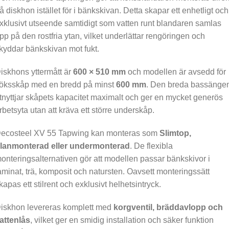
å diskhon istället för i bänkskivan. Detta skapar ett enhetligt och
xklusivt utseende samtidigt som vatten runt blandaren samlas
pp på den rostfria ytan, vilket underlättar rengöringen och
kyddar bänkskivan mot fukt.
iskhons yttermått är
600 × 510 mm
och modellen är avsedd för
öksskåp med en bredd på minst
600 mm
. Den breda bassänge
tnyttjar skåpets kapacitet maximalt och ger en mycket generös
rbetsyta utan att kräva ett större underskåp.
ecosteel XV 55 Tapwing kan monteras som
Slimtop,
lanmonterad eller undermonterad
. De flexibla
onteringsalternativen gör att modellen passar bänkskivor i
aminat, trä, komposit och natursten. Oavsett monteringssätt
kapas ett stilrent och exklusivt helhetsintryck.
iskhon levereras komplett med
korgventil, bräddavlopp och
attenlås
, vilket ger en smidig installation och säker funktion