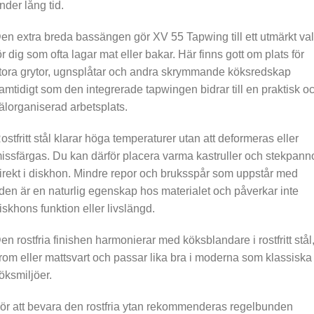
nder lång tid.
en extra breda bassängen gör XV 55 Tapwing till ett utmärkt val
ör dig som ofta lagar mat eller bakar. Här finns gott om plats för
tora grytor, ugnsplåtar och andra skrymmande köksredskap
amtidigt som den integrerade tapwingen bidrar till en praktisk o
älorganiserad arbetsplats.
ostfritt stål klarar höga temperaturer utan att deformeras eller
issfärgas. Du kan därför placera varma kastruller och stekpann
irekt i diskhon. Mindre repor och bruksspår som uppstår med
iden är en naturlig egenskap hos materialet och påverkar inte
iskhons funktion eller livslängd.
en rostfria finishen harmonierar med köksblandare i rostfritt stål
rom eller mattsvart och passar lika bra i moderna som klassiska
öksmiljöer.
ör att bevara den rostfria ytan rekommenderas regelbunden