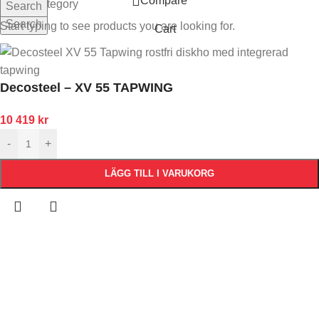
Compare
Select category
Search
Search
Start typing to see products you are looking for.
Cart
Decosteel – XV 55 TAPWING
10 419
kr
-
+
LÄGG TILL I VARUKORG