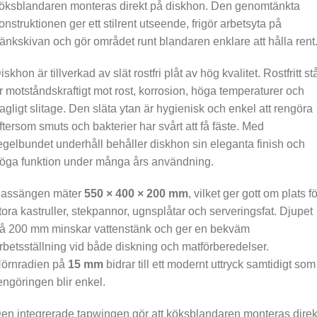
öksblandaren monteras direkt på diskhon. Den genomtänkta
onstruktionen ger ett stilrent utseende, frigör arbetsyta på
änkskivan och gör området runt blandaren enklare att hålla rent
iskhon är tillverkad av slät rostfri plåt av hög kvalitet. Rostfritt st
r motståndskraftigt mot rost, korrosion, höga temperaturer och
agligt slitage. Den släta ytan är hygienisk och enkel att rengöra
ftersom smuts och bakterier har svårt att få fäste. Med
egelbundet underhåll behåller diskhon sin eleganta finish och
öga funktion under många års användning.
assängen mäter
550 × 400 × 200 mm
, vilket ger gott om plats fö
tora kastruller, stekpannor, ugnsplåtar och serveringsfat. Djupet
å 200 mm minskar vattenstänk och ger en bekväm
rbetsställning vid både diskning och matförberedelser.
örnradien på
15 mm
bidrar till ett modernt uttryck samtidigt som
engöringen blir enkel.
en integrerade tapwingen gör att köksblandaren monteras direk