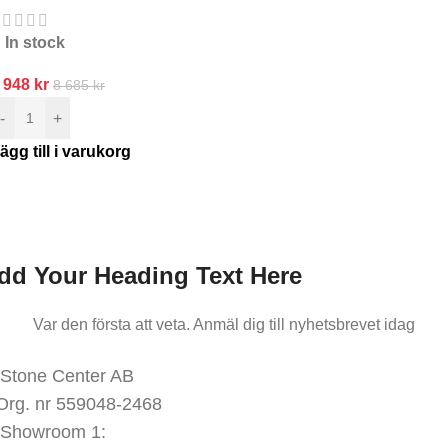
In stock
 948
kr
8 685
kr
-
+
ägg till i varukorg
nmäl dig till oss nyhetsbrev
ar den första att veta.
Anmäl dig till nyhetsbrevet idag
dd Your Heading Text Here
Var den första att veta. Anmäl dig till nyhetsbrevet idag
KONTAKTA OSS
Stone Center AB
Org. nr 559048-2468
Showroom 1: