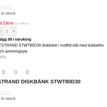
In stock
0 236
kr
12 795
kr
-
+
ägg till i varukorg
20%
STRAND DISKBÄNK STWT80D30
In stock