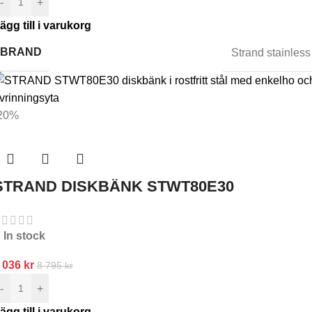
-
+
ägg till i varukorg
BRAND
Strand stainless
20%
STRAND DISKBÄNK STWT80E30
In stock
 036
kr
8 795
kr
-
+
ägg till i varukorg