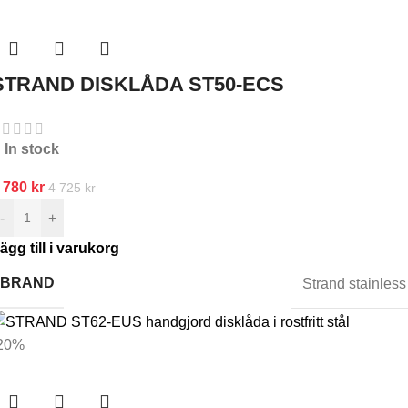
STRAND DISKLÅDA ST50-ECS
In stock
 780
kr
4 725
kr
-
+
ägg till i varukorg
BRAND
Strand stainless
20%