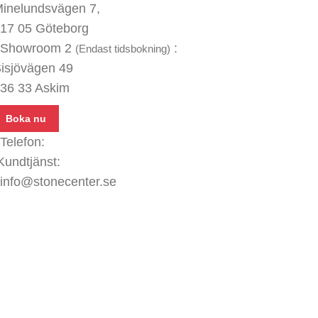
inelundsvägen
7,
17 05 Göteborg
Showroom 2
:
(Endast tidsbokning)
isjövägen 49
36 33 Askim
Boka nu
Telefon:
031 - 480 480
Kundtjänst:
070 771 67 74
info@stonecenter.se
SHOWROOM
ppettider:
ån - Fre: 08:00 - 18:00
ör: 10:00 - 15:00