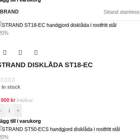
BRAND
Strand stainless
20%
STRAND DISKLÅDA ST18-EC
In stock
 900
kr
3 625
kr
-
+
ägg till i varukorg
20%