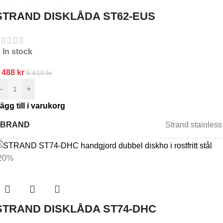
STRAND DISKLÅDA ST62-EUS
In stock
 488
kr
5 610
kr
-
+
ägg till i varukorg
BRAND
Strand stainless
20%
STRAND DISKLÅDA ST74-DHC