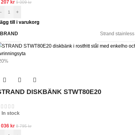
 207
kr
9 009
kr
-
+
ägg till i varukorg
BRAND
Strand stainless
20%
STRAND DISKBÄNK STWT80E20
In stock
 036
kr
8 795
kr