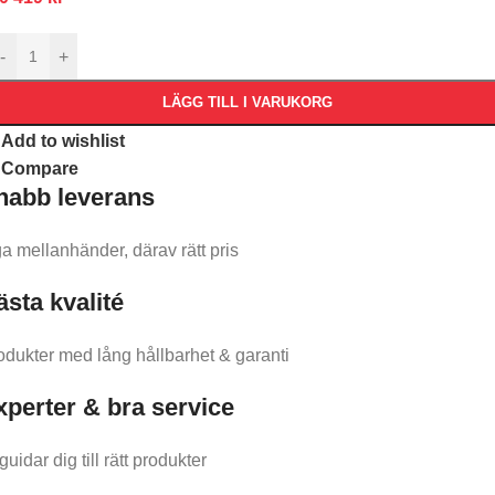
-
+
LÄGG TILL I VARUKORG
Add to wishlist
Compare
nabb leverans​
ga mellanhänder, därav rätt pris
ästa kvalité
odukter med lång hållbarhet & garanti
xperter & bra service
guidar dig till rätt produkter