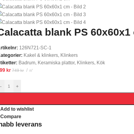
Calacatta blank PS 60x60x1
rtikelnr:
126N721-SC-1
ategorier:
Kakel & klinkers
,
Klinkers
tiketter:
Badrum
,
Keramiska plattor
,
Klinkers
,
Kök
599
kr
㎡
749
kr
-
+
Add to wishlist
Compare
nabb leverans​