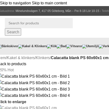
Skip to navigation
Skip to main content
Gatuadress:
Minelundsvägen 7, 417 05 Göteborg, Mån – Fre 8-18 Lör 10-15 -
Telef
Search
Bänkskivor
Kakel & Klinkers
Kök
Bad
Vitvaror
Utemiljö
Verk
Hem
/
Kakel & klinkers
/
Klinkers
/
Calacatta blank PS 60x60x1 cm
ack to products
20%
Hot
lick to enlarge