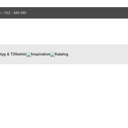
on:
031 - 480 480
tyg & Tillbehör
Inspiration
Katalog