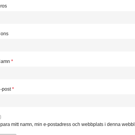
ros
ons
Namn
*
-post
*
para mitt namn, min e-postadress och webbplats i denna webbläs