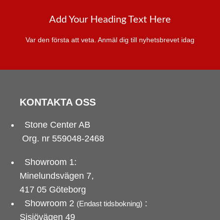
Add Your Heading Text Here
Var den första att veta. Anmäl dig till nyhetsbrevet idag
KONTAKTA OSS
Stone Center AB
Org. nr 559048-2468
Showroom 1:
Minelundsvägen
7,
417 05 Göteborg
Showroom 2
:
(Endast tidsbokning)
Sisjövägen 49