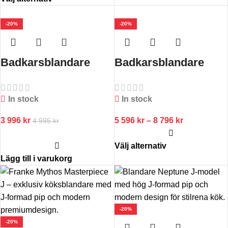
-20%
-20%
Badkarsblandare
Badkarsblandare
EVM026-160 +5cm
FBLV040
In stock
In stock
3 996
kr
5 596
kr
–
8 796
kr
4 995
kr
Välj alternativ
Lägg till i varukorg
-20%
-20%