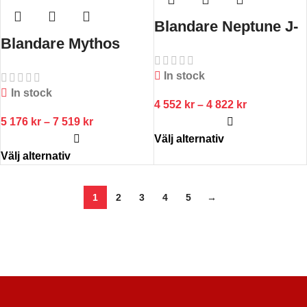
Blandare Neptune J-
Blandare Mythos
model
Masterpiece J
In stock
In stock
4 552
kr
–
4 822
kr
5 176
kr
–
7 519
kr
Välj alternativ
Välj alternativ
1
2
3
4
5
→