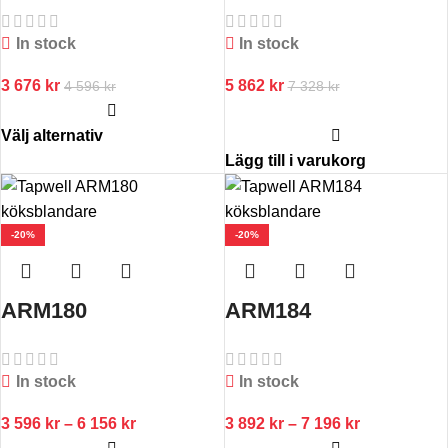
polar HP
utdragbar dusch,
ståloptik
In stock
In stock
3 676
kr
5 862
kr
4 596
kr
7 328
kr
Välj alternativ
Lägg till i varukorg
-20%
-20%
ARM180
ARM184
In stock
In stock
3 596
kr
–
6 156
kr
3 892
kr
–
7 196
kr