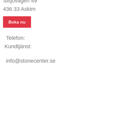
Sisjövägen 49
436 33 Askim
Boka nu
Telefon:
031 - 480 480
Kundtjänst:
070 771 67 74
info@stonecenter.se
SHOWROOM
Öppettider:
Mån - Fre: 08:00 - 18:00
Lör: 10:00 - 15:00
Sön: Stängt