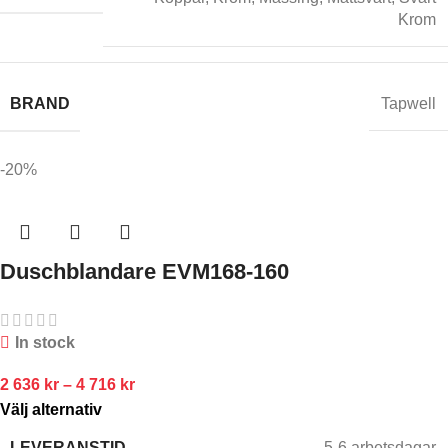
Krom
BRAND
Tapwell
-20%
Duschblandare EVM168-160
In stock
2 636
kr
–
4 716
kr
Välj alternativ
LEVERANSTID
5-6 arbetsdagar