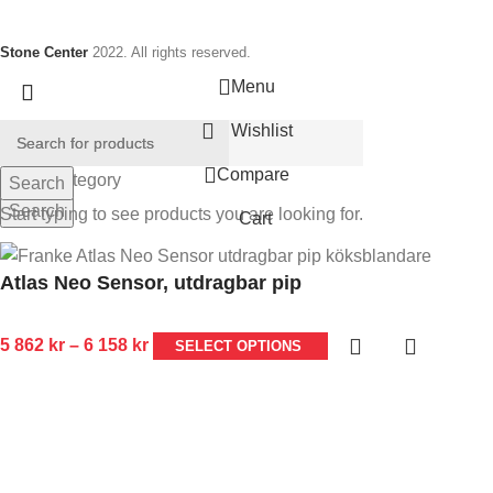
Stone Center
2022. All rights reserved.
Menu
Wishlist
Compare
Select category
Search
Search
Start typing to see products you are looking for.
Cart
Atlas Neo Sensor, utdragbar pip
5 862
kr
–
6 158
kr
SELECT OPTIONS