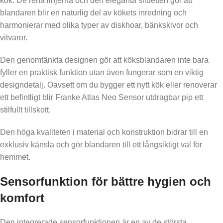
kök. De rena linjerna och den eleganta siluetten gör att
blandaren blir en naturlig del av kökets inredning och
harmonierar med olika typer av diskhoar, bänkskivor och
vitvaror.
Den genomtänkta designen gör att köksblandaren inte bara
fyller en praktisk funktion utan även fungerar som en viktig
designdetalj. Oavsett om du bygger ett nytt kök eller renoverar
ett befintligt blir Franke Atlas Neo Sensor utdragbar pip ett
stilfullt tillskott.
Den höga kvaliteten i material och konstruktion bidrar till en
exklusiv känsla och gör blandaren till ett långsiktigt val för
hemmet.
Sensorfunktion för bättre hygien och
komfort
Den integrerade sensorfunktionen är en av de största