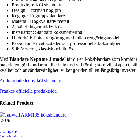
Produkttyp: Köksblandare
Design: J-formad hög pip
Reglage: Engreppsblandare
Material: Högkvalitativ metall
Användningsområde: Kök
Installation: Standard köksmontering
Underhåll: Enkel rengöring med milda rengöringsmedel
Passar för: Privatbostäder och professionella köksmiljöer
Stil: Modern, klassisk och tidlös
Med
Blandare Neptune J-model
får du en köksblandare som kombiner
materialen gör blandaren till ett utmärkt val för dig som vill skapa ett 
kvalitet och användarvänlighet, vilket gör den till en långsiktig invest
Andra modeller av köksblandare
Frankes officiella produktsida
Related Product
-20%
Compare
Quick view