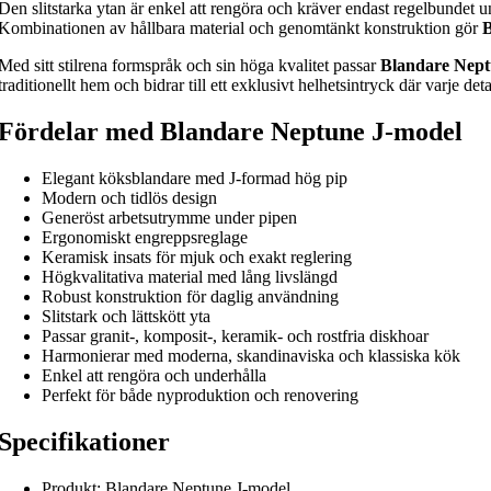
Den slitstarka ytan är enkel att rengöra och kräver endast regelbundet 
Kombinationen av hållbara material och genomtänkt konstruktion gör
B
Med sitt stilrena formspråk och sin höga kvalitet passar
Blandare Nept
traditionellt hem och bidrar till ett exklusivt helhetsintryck där varje de
Fördelar med Blandare Neptune J-model
Elegant köksblandare med J-formad hög pip
Modern och tidlös design
Generöst arbetsutrymme under pipen
Ergonomiskt engreppsreglage
Keramisk insats för mjuk och exakt reglering
Högkvalitativa material med lång livslängd
Robust konstruktion för daglig användning
Slitstark och lättskött yta
Passar granit-, komposit-, keramik- och rostfria diskhoar
Harmonierar med moderna, skandinaviska och klassiska kök
Enkel att rengöra och underhålla
Perfekt för både nyproduktion och renovering
Specifikationer
Produkt: Blandare Neptune J-model