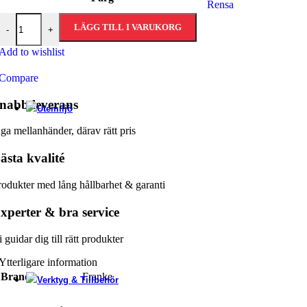
Rensa
4
Blandare Neptune J-model mängd
822 kr
LÄGG TILL I VARUKORG
-
+
Häll
Add to wishlist
Compare
Ugn
nabb leverans​
Utemiljö
nga mellanhänder, därav rätt pris
Polkant stenar
ästa kvalité
rodukter med lång hållbarhet & garanti
Trappor
xperter & bra service
 guidar dig till rätt produkter
Skiffer
Ytterligare information
Brand
Franke
Verktyg & Tillbehör