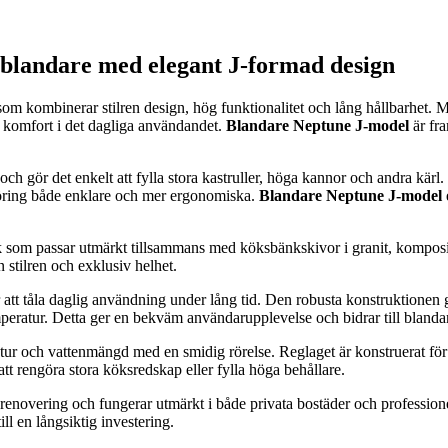
blandare med elegant J-formad design
m kombinerar stilren design, hög funktionalitet och lång hållbarhet. Me
g komfort i det dagliga användandet.
Blandare Neptune J-model
är fr
 gör det enkelt att fylla stora kastruller, höga kannor och andra kär
göring både enklare och mer ergonomiska.
Blandare Neptune J-model
k som passar utmärkt tillsammans med köksbänkskivor i granit, komposit
en stilren och exklusiv helhet.
r att tåla daglig användning under lång tid. Den robusta konstruktionen 
mperatur. Detta ger en bekväm användarupplevelse och bidrar till blanda
atur och vattenmängd med en smidig rörelse. Reglaget är konstruerat fö
tt rengöra stora köksredskap eller fylla höga behållare.
enovering och fungerar utmärkt i både privata bostäder och professionell
l en långsiktig investering.