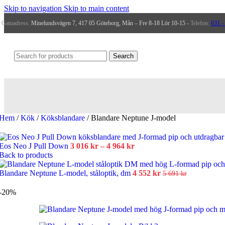
Skip to navigation
Skip to main content
Dusch
Gatuadress:
Minelundsvägen 7, 417 05 Göteborg, Mån – Fre 8-18 Lör 10-15 -
Telefon:
031 -
Duschvägg
Search
Toalettstol
Hem
/
Kök
/
Köksblandare
/
Blandare Neptune J-model
Badkar
Prisintervall:
Eos Neo J Pull Down
3 016
kr
–
4 964
kr
3
Back to products
Tvättställ
016 kr
Det
till
Det
Blandare Neptune L-model, ståloptik, dm
4 552
kr
5 691
kr
ursprungliga
4
nuvarande
priset
964 kr
priset
-20%
Sten handfat
var:
är:
5
4
691 kr.
552 kr.