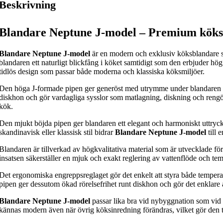
Beskrivning
View Large
Blandare Neptune J-model – Premium köks
cataloge
Blandare Neptune J-model
är en modern och exklusiv köksblandare so
Röroshetta
blandaren ett naturligt blickfång i köket samtidigt som den erbjuder hö
tidlös design som passar både moderna och klassiska köksmiljöer.
All Katalog
Den höga J-formade pipen ger generöst med utrymme under blandaren och
diskhon och gör vardagliga sysslor som matlagning, diskning och ren
kök.
Den mjukt böjda pipen ger blandaren ett elegant och harmoniskt uttryc
skandinavisk eller klassisk stil bidrar
Blandare Neptune J-model
till 
Blandaren är tillverkad av högkvalitativa material som är utvecklade fö
insatsen säkerställer en mjuk och exakt reglering av vattenflöde och te
Det ergonomiska engreppsreglaget gör det enkelt att styra både temper
pipen ger dessutom ökad rörelsefrihet runt diskhon och gör det enklare a
Blandare Neptune J-model
passar lika bra vid nybyggnation som vid r
kännas modern även när övrig köksinredning förändras, vilket gör den til