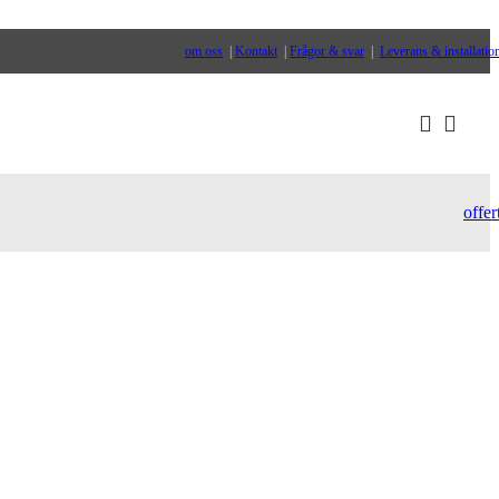
om oss
|
Kontakt
|
Frågor & svar
|
Leverans & installatio
offer