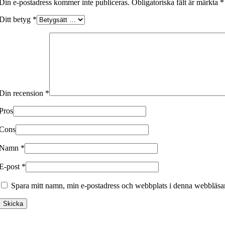
Din e-postadress kommer inte publiceras.
Obligatoriska fält är märkta
*
cataloge
Ditt betyg
*
Bora
View Large
cataloge
HAVEN
Din recension
*
Pros
View Large
Cons
cataloge
Namn
*
Duschbyggarna
E-post
*
View Large
Spara mitt namn, min e-postadress och webbplats i denna webbläsare
cataloge
Prissmacer