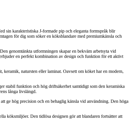
d sin karakteristiska J-formade pip och eleganta formspråk blir
amtagen för dig som söker en köksblandare med premiumkänsla och
l. Den genomtänkta utformningen skapar en bekväm arbetsyta vid
erbjuder en perfekt kombination av design och funktion för ett aktivt
, keramik, natursten eller laminat. Oavsett om köket har en modern,
ger stabil funktion och hög driftsäkerhet samtidigt som den keramiska
rens långa livslängd.
r att ge hög precision och en behaglig känsla vid användning. Den höga
a köksmiljöer. Den tidlösa designen gör att blandaren fortsätter att