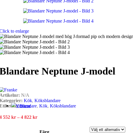
Porslin handfat
Badrums Inredning
Click to enlarge
El pop up
Handdukstork​
Blandare Neptune J-model
Spegel
Artikelnr:
N/A
Kategorier:
Kök
,
Köksblandare
Etiketter:
Blandare
,
Kök
,
Köksblandare
Vitvaror
Prisintervall:
4 552
kr
–
4 822
kr
4
Köksfläkt
552 kr
Färg
till