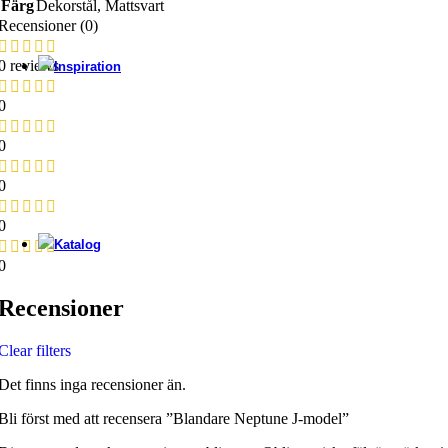
Färg
Dekorstål
,
Mattsvart
Recensioner (0)
Verktyg
0 reviews
Inspiration
0
Kök
0
0
Badrum
0
Katalog
0
View Large
Recensioner
cataloge
Clear filters
tapwell
Det finns inga recensioner än.
Bli först med att recensera ”Blandare Neptune J-model”
View Large