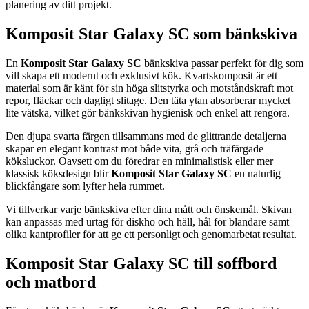
planering av ditt projekt.
Komposit Star Galaxy SC som bänkskiva
En
Komposit Star Galaxy SC
bänkskiva passar perfekt för dig som
vill skapa ett modernt och exklusivt kök. Kvartskomposit är ett
material som är känt för sin höga slitstyrka och motståndskraft mot
repor, fläckar och dagligt slitage. Den täta ytan absorberar mycket
lite vätska, vilket gör bänkskivan hygienisk och enkel att rengöra.
Den djupa svarta färgen tillsammans med de glittrande detaljerna
skapar en elegant kontrast mot både vita, grå och träfärgade
köksluckor. Oavsett om du föredrar en minimalistisk eller mer
klassisk köksdesign blir
Komposit Star Galaxy SC
en naturlig
blickfångare som lyfter hela rummet.
Vi tillverkar varje bänkskiva efter dina mått och önskemål. Skivan
kan anpassas med urtag för diskho och häll, hål för blandare samt
olika kantprofiler för att ge ett personligt och genomarbetat resultat.
Komposit Star Galaxy SC till soffbord
och matbord