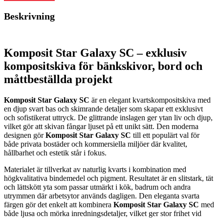
Beskrivning
Komposit Star Galaxy SC – exklusiv
kompositskiva för bänkskivor, bord och
måttbeställda projekt
Komposit Star Galaxy SC
är en elegant kvartskompositskiva med
en djup svart bas och skimrande detaljer som skapar ett exklusivt
och sofistikerat uttryck. De glittrande inslagen ger ytan liv och djup,
vilket gör att skivan fångar ljuset på ett unikt sätt. Den moderna
designen gör
Komposit Star Galaxy SC
till ett populärt val för
både privata bostäder och kommersiella miljöer där kvalitet,
hållbarhet och estetik står i fokus.
Materialet är tillverkat av naturlig kvarts i kombination med
högkvalitativa bindemedel och pigment. Resultatet är en slitstark, tät
och lättskött yta som passar utmärkt i kök, badrum och andra
utrymmen där arbetsytor används dagligen. Den eleganta svarta
färgen gör det enkelt att kombinera
Komposit Star Galaxy SC
med
både ljusa och mörka inredningsdetaljer, vilket ger stor frihet vid