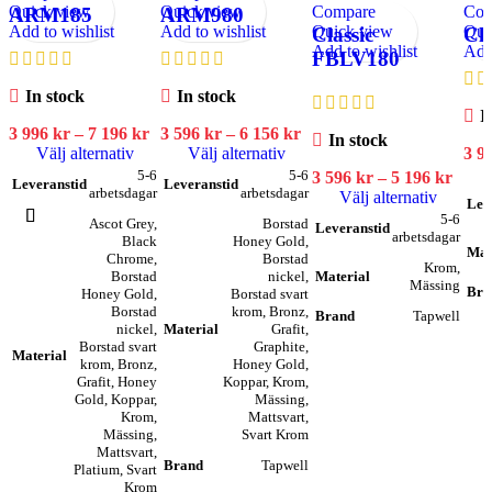
Quick view
Quick view
Compare
Com
ARM185
ARM980
Add to wishlist
Add to wishlist
Quick view
Qui
Classic
Cl
Add to wishlist
Add 
FBLV180
In stock
In stock
I
3 996
kr
–
7 196
kr
3 596
kr
–
6 156
kr
In stock
Välj alternativ
Välj alternativ
3 9
5-6
5-6
3 596
kr
–
5 196
kr
Leveranstid
Leveranstid
arbetsdagar
arbetsdagar
Välj alternativ
Lev
5-6
Ascot Grey
,
Borstad
Leveranstid
arbetsdagar
Black
Honey Gold
,
Mat
Chrome
,
Borstad
Krom
,
Borstad
nickel
,
Material
Mässing
Bra
Honey Gold
,
Borstad svart
Borstad
krom
,
Bronz
,
Brand
Tapwell
nickel
,
Material
Grafit
,
Borstad svart
Graphite
,
Material
krom
,
Bronz
,
Honey Gold
,
Grafit
,
Honey
Koppar
,
Krom
,
Gold
,
Koppar
,
Mässing
,
Krom
,
Mattsvart
,
Mässing
,
Svart Krom
Mattsvart
,
Brand
Tapwell
Platium
,
Svart
Krom