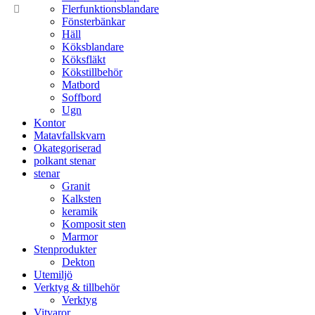
Flerfunktionsblandare
Fönsterbänkar
Häll
Köksblandare
Köksfläkt​
Kökstillbehör
Matbord
Soffbord
Ugn​
Kontor
Matavfallskvarn
Okategoriserad
polkant stenar
stenar
Granit
Kalksten
keramik
Komposit sten
Marmor
Stenprodukter
Dekton
Utemiljö
Verktyg & tillbehör
Verktyg
Vitvaror