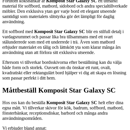
Förutom köksbänkar är
Komposit Star Galaxy SC
ett utmärkt
material för soffbord, matbord, sidobord och andra specialtillverkade
möbler. Den exklusiva ytan ger varje bord ett elegant utseende
samtidigt som materialets slitstyrka gör det lämpligt för daglig
användning.
Ett soffbord med
Komposit Star Galaxy SC
blir en stilfull detalj i
vardagsrummet och passar lika bra tillsammans med ett svart
stålunderrede som med ett underrede i trä. Även som matbord
erbjuder materialet en tålig och lättskött yta som klarar många års
användning utan att förlora sitt exklusiva utseende.
Eftersom vi tillverkar bordsskivorna efter beställning kan du välja
både form och storlek. Oavsett om du önskar ett runt, ovalt,
kvadratiskt eller rektangulärt bord hjälper vi dig att skapa en lösning
som passar perfekt i ditt hem.
Måttbeställ Komposit Star Galaxy SC
Hos oss kan du beställa
Komposit Star Galaxy SC
helt efter dina
egna mått. Vi tillverkar skivor för kök, badrum, soffbord, matbord,
fönsterbänkar, receptionsdiskar, barbord och många andra
användningsområden.
Vi erbjuder bland annat: