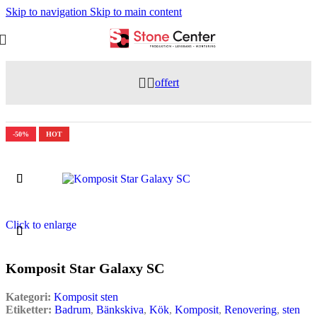
Skip to navigation
Skip to main content
offert
Hem
/
stenar
/
Komposit sten
-50%
HOT
Click to enlarge
Komposit Star Galaxy SC
Kategori:
Komposit sten
Etiketter:
Badrum
,
Bänkskiva
,
Kök
,
Komposit
,
Renovering
,
sten