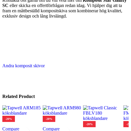
Kontakta oss gärna om du vill veta mer om
Komposit Star Galaxy
SC
eller skicka en offertförfrågan redan idag. Vi hjälper dig att ta
fram en måttbeställd kompositskiva som kombinerar hög kvalitet,
exklusiv design och lång livslängd.
Andra komposit skivor
Related Product
-20%
-20%
-20%
-2
Compare
Compare