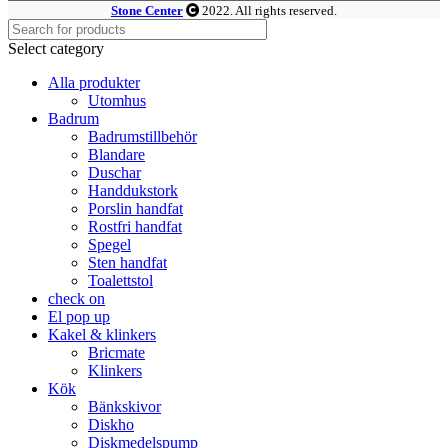
Stone Center
2022. All rights reserved.
Select category
Alla produkter
Utomhus
Badrum
Badrumstillbehör
Blandare
Duschar
Handdukstork
Porslin handfat
Rostfri handfat
Spegel
Sten handfat
Toalettstol
check on
El pop up
Kakel & klinkers
Bricmate
Klinkers
Kök
Bänkskivor
Diskho
Diskmedelspump