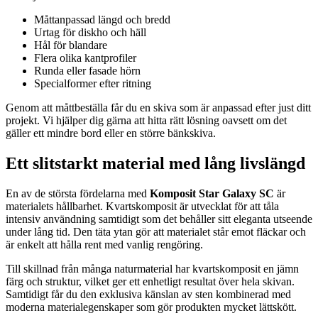
Måttanpassad längd och bredd
Urtag för diskho och häll
Hål för blandare
Flera olika kantprofiler
Runda eller fasade hörn
Specialformer efter ritning
Genom att måttbeställa får du en skiva som är anpassad efter just ditt
projekt. Vi hjälper dig gärna att hitta rätt lösning oavsett om det
gäller ett mindre bord eller en större bänkskiva.
Ett slitstarkt material med lång livslängd
En av de största fördelarna med
Komposit Star Galaxy SC
är
materialets hållbarhet. Kvartskomposit är utvecklat för att tåla
intensiv användning samtidigt som det behåller sitt eleganta utseende
under lång tid. Den täta ytan gör att materialet står emot fläckar och
är enkelt att hålla rent med vanlig rengöring.
Till skillnad från många naturmaterial har kvartskomposit en jämn
färg och struktur, vilket ger ett enhetligt resultat över hela skivan.
Samtidigt får du den exklusiva känslan av sten kombinerad med
moderna materialegenskaper som gör produkten mycket lättskött.