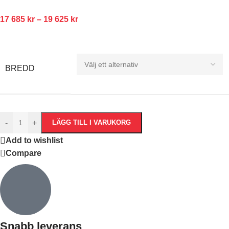
17 685
kr
–
19 625
kr
BREDD
-
+
LÄGG TILL I VARUKORG
Add to wishlist
Compare
Snabb leverans​