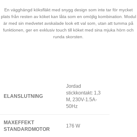
En vägghängd köksfläkt med snygg design som inte tar för mycket
plats från resten av köket kan låta som en omöjlig kombination. Modul
är med sin medvetet avskalade look ett val som, utan att tumma på
funktionen, ger en exklusiv touch till köket med sina mjuka hörn och
runda skorsten.
Jordad
stickkontakt: 1,3
ELANSLUTNING
M, 230V-1.5A-
50Hz
MAXEFFEKT
176 W
STANDARDMOTOR