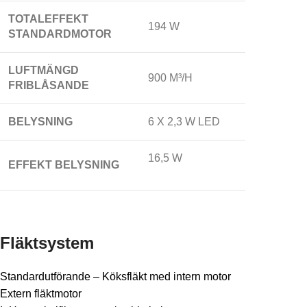
TOTALEFFEKT
194 W
STANDARDMOTOR
LUFTMÄNGD
900 M³/H
FRIBLÅSANDE
BELYSNING
6 X 2,3 W LED
16,5 W
EFFEKT BELYSNING
Fläktsystem
Standardutförande – Köksfläkt med intern motor
Extern fläktmotor