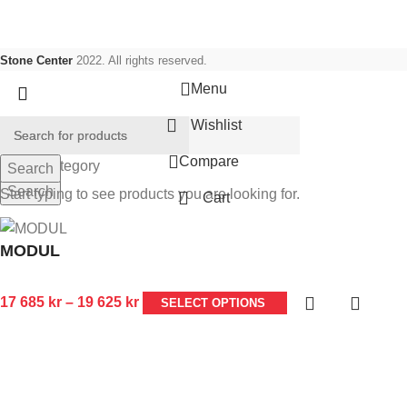
Stone Center
2022. All rights reserved.
Menu
Wishlist
Compare
Select category
Search
Search
Start typing to see products you are looking for.
Cart
MODUL
17 685
kr
–
19 625
kr
SELECT OPTIONS