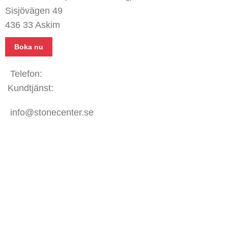
Sisjövägen 49
436 33 Askim
Boka nu
Telefon:
031 - 480 480
Kundtjänst:
070 771 67 74
info@stonecenter.se
SHOWROOM
Öppettider:
Mån - Fre: 08:00 - 18:00
Lör: 10:00 - 15:00