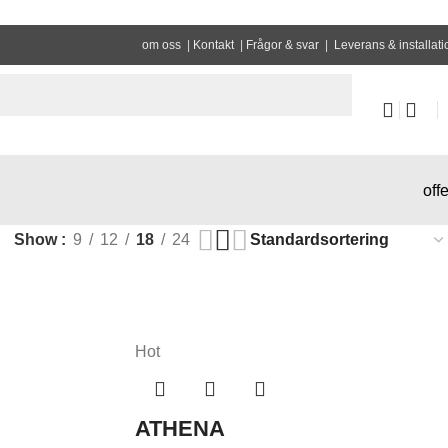
om oss
|
Kontakt
|
Frågor & svar
|
Leverans & installati
offe
Show
9
12
18
24
Hot
ATHENA