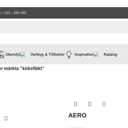
on:
031 - 480 480
Utemiljö
Verktyg & Tillbehör
Inspiration
Katalog
r märkta ”köksfläkt”
AERO