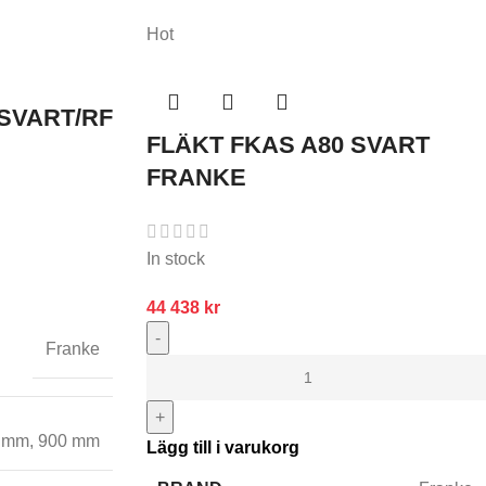
Hot
 SVART/RF
FLÄKT FKAS A80 SVART
FRANKE
In stock
44 438
kr
-
Franke
+
 mm
,
900 mm
Lägg till i varukorg