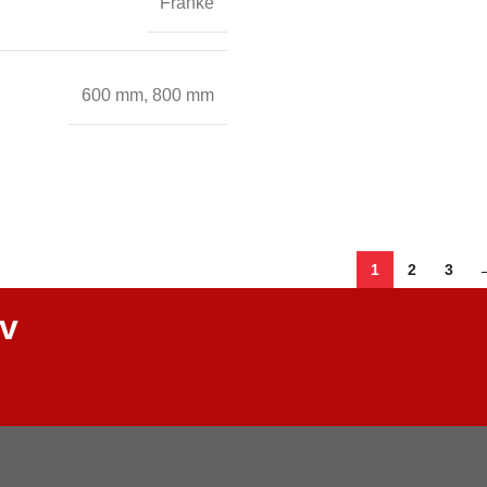
Franke
600 mm
,
800 mm
1
2
3
ev