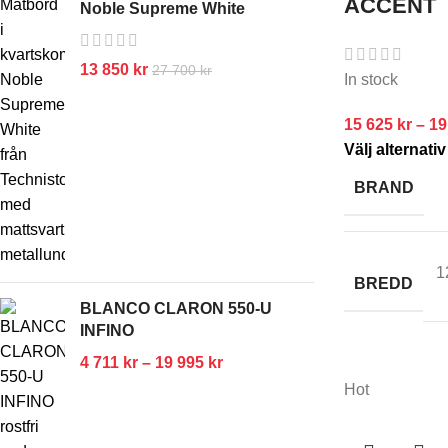
ACCENT
Noble Supreme White
13 850
kr
27 700
kr
In stock
15 625
kr
–
19
Välj alternativ
BRAND
1
BREDD
BLANCO CLARON 550-U
INFINO
4 711
kr
–
19 995
kr
Hot