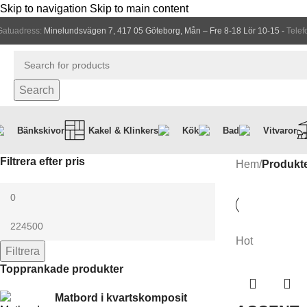
Skip to navigation
Skip to main content
Gatuadress:
Minelundsvägen 7, 417 05 Göteborg, Mån – Fre 8-18 Lör 10-15 -
Telef
Search
Bänkskivor
Kakel & Klinkers
Kök
Bad
Vitvaror
Filtrera efter pris
Hem
/
Produkte
Hot
Filtrera
Topprankade produkter
Matbord i kvartskomposit