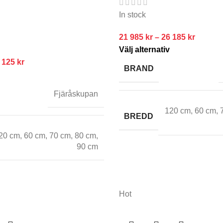
In stock
21 985
kr
–
26 185
kr
Välj alternativ
 125
kr
BRAND
Fjäråskupan
120 cm
,
60 cm
,
BREDD
20 cm
,
60 cm
,
70 cm
,
80 cm
,
90 cm
Hot