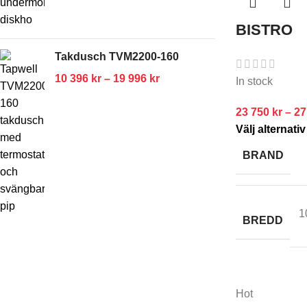
BISTRO
Takdusch TVM2200-160
10 396
kr
–
19 996
kr
In stock
23 750
kr
–
27
Välj alternativ
BRAND
1
BREDD
Hot