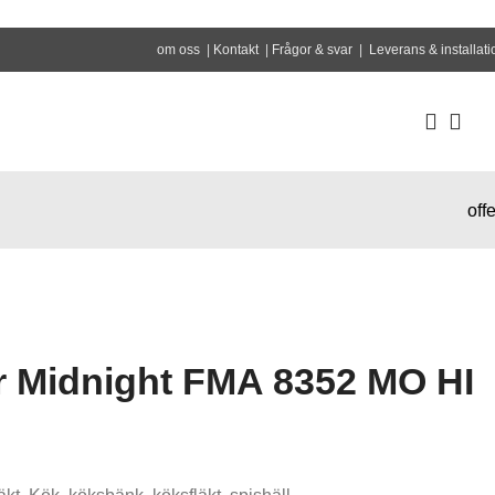
om oss
|
Kontakt
|
Frågor & svar
|
Leverans & installati
offe
r Midnight FMA 8352 MO HI