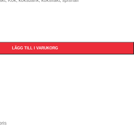
äkt
,
Kök
,
köksbänk
,
köksfläkt
,
spishäll
LÄGG TILL I VARUKORG
pris