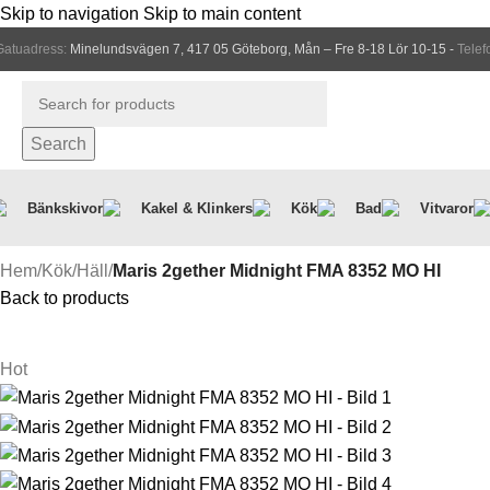
Skip to navigation
Skip to main content
Gatuadress:
Minelundsvägen 7, 417 05 Göteborg, Mån – Fre 8-18 Lör 10-15 -
Telef
Search
Bänkskivor
Kakel & Klinkers
Kök
Bad
Vitvaror
Hem
/
Kök
/
Häll
/
Maris 2gether Midnight FMA 8352 MO HI
Back to products
Hot