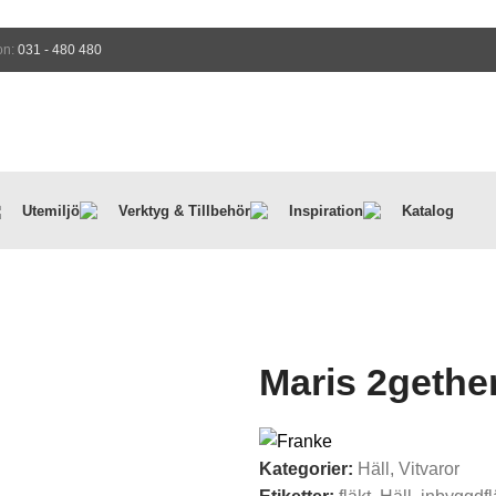
on:
031 - 480 480
Utemiljö
Verktyg & Tillbehör
Inspiration
Katalog
Maris 2gethe
Kategorier:
Häll
,
Vitvaror