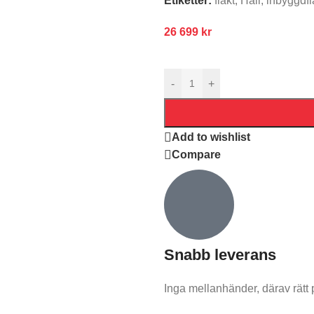
Etiketter:
fläkt
,
Häll
,
inbyggdfl
26 699
kr
-
+
Add to wishlist
Compare
Snabb leverans​
Inga mellanhänder, därav rätt 