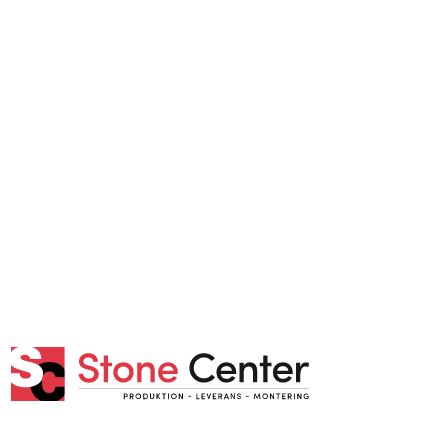
Lör: 10:00 - 15:00
Sön: Stängt
KUNDTJÄNST
Mitt konto
Allmänna villkor (Butik)
Allmänna villkor (Webb)
Spåra din order
Integritetspolicy
Frågor och svar
Stone Center producerar, levererar och monterar