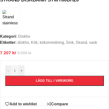
Kategori:
Diskho
Etiketter:
diskho
,
Kök
,
köksinredning
,
Sink
,
Strand
,
vask
7 207
kr
9 009
kr
-
+
LÄGG TILL I VARUKORG
Add to wishlist
Compare