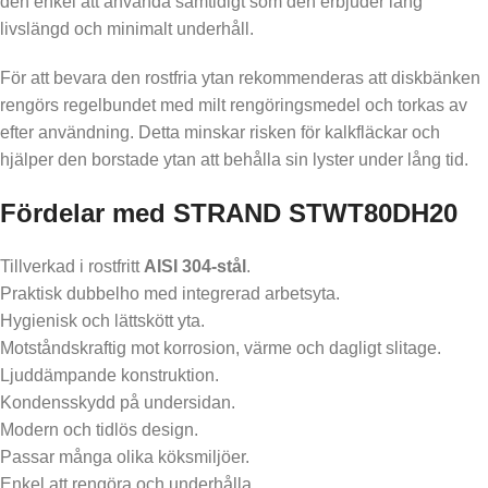
den enkel att använda samtidigt som den erbjuder lång
livslängd och minimalt underhåll.
För att bevara den rostfria ytan rekommenderas att diskbänken
rengörs regelbundet med milt rengöringsmedel och torkas av
efter användning. Detta minskar risken för kalkfläckar och
hjälper den borstade ytan att behålla sin lyster under lång tid.
Fördelar med STRAND STWT80DH20
Tillverkad i rostfritt
AISI 304-stål
.
Praktisk dubbelho med integrerad arbetsyta.
Hygienisk och lättskött yta.
Motståndskraftig mot korrosion, värme och dagligt slitage.
Ljuddämpande konstruktion.
Kondensskydd på undersidan.
Modern och tidlös design.
Passar många olika köksmiljöer.
Enkel att rengöra och underhålla.