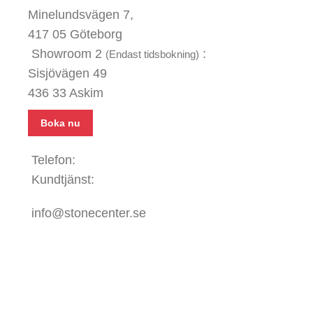
Minelundsvägen
7,
417 05 Göteborg
Showroom 2
:
(Endast tidsbokning)
Sisjövägen 49
436 33 Askim
Boka nu
Telefon:
031 - 480 480
Kundtjänst:
070 771 67 74
info@stonecenter.se
SHOWROOM
Öppettider:
Mån - Fre: 08:00 - 18:00