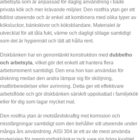
arbetsyta som är anpassad för daglig användning i både
privata kök och mer krävande miljöer. Den rostfria ytan ger ett
tidlöst utseende och är enkel att kombinera med olika typer av
köksluckor, bänkskivor och köksblandare. Materialet är
utvecklat för att tåla fukt, värme och dagligt slitage samtidigt
som det är hygieniskt och lätt att hålla rent.
Diskbänken har en genomtänkt konstruktion med
dubbelho
och arbetsyta
, vilket gör det enkelt att hantera flera
arbetsmoment samtidigt. Den ena hon kan användas för
diskning medan den andra lämpar sig för sköljning,
matförberedelser eller avrinning. Detta ger ett effektivare
arbetsflöde och gör diskbänken särskilt uppskattad i familjekök
eller för dig som lagar mycket mat.
Den rostfria ytan är motståndskraftig mot korrosion och
missfärgningar samtidigt som den behåller sitt utseende under
många års användning. AISI 304 är ett av de mest använda
materialen för premiumdiskbänkar tack vare sin höga kvalitet