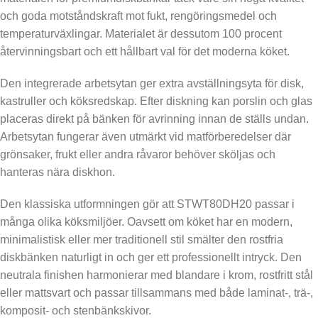
och goda motståndskraft mot fukt, rengöringsmedel och
temperaturväxlingar. Materialet är dessutom 100 procent
återvinningsbart och ett hållbart val för det moderna köket.
Den integrerade arbetsytan ger extra avställningsyta för disk,
kastruller och köksredskap. Efter diskning kan porslin och glas
placeras direkt på bänken för avrinning innan de ställs undan.
Arbetsytan fungerar även utmärkt vid matförberedelser där
grönsaker, frukt eller andra råvaror behöver sköljas och
hanteras nära diskhon.
Den klassiska utformningen gör att STWT80DH20 passar i
många olika köksmiljöer. Oavsett om köket har en modern,
minimalistisk eller mer traditionell stil smälter den rostfria
diskbänken naturligt in och ger ett professionellt intryck. Den
neutrala finishen harmonierar med blandare i krom, rostfritt stål
eller mattsvart och passar tillsammans med både laminat-, trä-,
komposit- och stenbänkskivor.