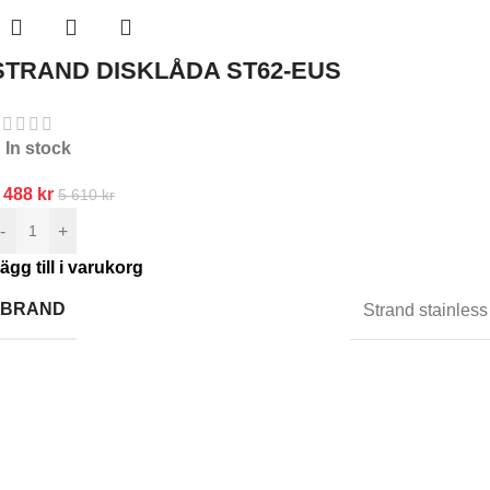
STRAND DISKLÅDA ST62-EUS
In stock
 488
kr
5 610
kr
-
+
ägg till i varukorg
BRAND
Strand stainless
nmäl dig till oss nyhetsbrev
ar den första att veta.
Anmäl dig till nyhetsbrevet idag