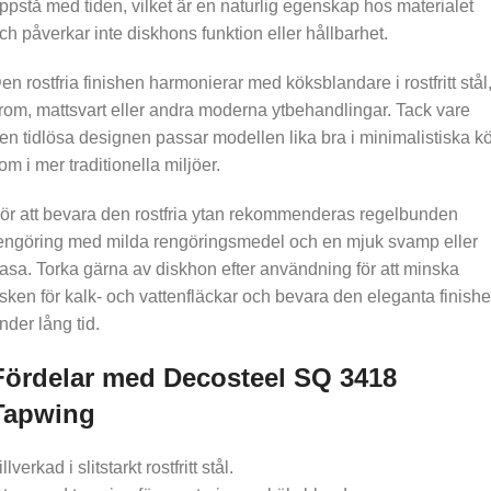
ppstå med tiden, vilket är en naturlig egenskap hos materialet
ch påverkar inte diskhons funktion eller hållbarhet.
en rostfria finishen harmonierar med köksblandare i rostfritt stål
rom, mattsvart eller andra moderna ytbehandlingar. Tack vare
en tidlösa designen passar modellen lika bra i minimalistiska k
om i mer traditionella miljöer.
ör att bevara den rostfria ytan rekommenderas regelbunden
engöring med milda rengöringsmedel och en mjuk svamp eller
rasa. Torka gärna av diskhon efter användning för att minska
isken för kalk- och vattenfläckar och bevara den eleganta finish
nder lång tid.
Fördelar med Decosteel SQ 3418
Tapwing
illverkad i slitstarkt rostfritt stål.