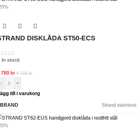
20%
STRAND DISKLÅDA ST50-ECS
In stock
 780
kr
4 725
kr
-
+
ägg till i varukorg
BRAND
Strand stainless
20%