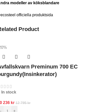
ndra modeller av köksblandare
ecosteel officiella produktsida
Related Product
20%
Avfallskvarn Preminum 700 EC
burgundy(Insinkerator)
In stock
0 236
kr
12 795
kr
-
+