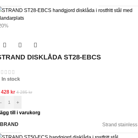
20%
STRAND DISKLÅDA ST28-EBCS
In stock
 428
kr
4 285
kr
-
+
ägg till i varukorg
BRAND
Strand stainless