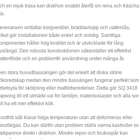
ch en mjuk trasa kan diskhon snabbt återfå sin rena och fräscha
ta.
everansen omfattar korgventiler, bräddavlopp och vattenlås,
ilket gör installationen både enkel och smidig. Samtliga
omponenter håller hög kvalitet och är utvecklade för lång
ivslängd. Den robusta konstruktionen säkerställer ett effektivt
attenflöde och en problemfri användning under många år.
en stora huvudbassängen gör det enkelt att diska större
öksredskap medan den mindre bassängen fungerar perfekt so
rbetsyta för sköljning eller matförberedelser. Detta gör SQ 3418
apwing till ett utmärkt val för familjer, matentusiaster och alla s
ill ha ett mer effektivt kök.
ostfritt stål klarar höga temperaturer utan att deformeras eller
issfärgas. Du kan därför utan problem ställa varma kastruller o
tekpannor direkt i diskhon. Mindre repor och bruksspår kan