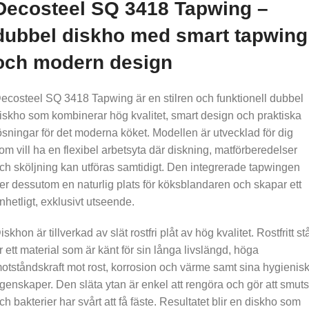
Decosteel SQ 3418 Tapwing –
dubbel diskho med smart tapwing
och modern design
ecosteel SQ 3418 Tapwing är en stilren och funktionell dubbel
iskho som kombinerar hög kvalitet, smart design och praktiska
ösningar för det moderna köket. Modellen är utvecklad för dig
om vill ha en flexibel arbetsyta där diskning, matförberedelser
ch sköljning kan utföras samtidigt. Den integrerade tapwingen
er dessutom en naturlig plats för köksblandaren och skapar ett
nhetligt, exklusivt utseende.
iskhon är tillverkad av slät rostfri plåt av hög kvalitet. Rostfritt st
r ett material som är känt för sin långa livslängd, höga
otståndskraft mot rost, korrosion och värme samt sina hygienis
genskaper. Den släta ytan är enkel att rengöra och gör att smuts
ch bakterier har svårt att få fäste. Resultatet blir en diskho som