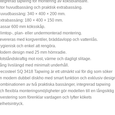
ntegrerad tapwing för montering av köksblandare.
tor huvudbassäng och praktisk extrabassäng.
uvudbassäng: 340 × 400 × 200 mm.
xtrabassäng: 180 × 400 × 150 mm.
assar 600 mm köksskåp.
limtop-, plan- eller undermonterad montering.
evereras med korgventiler, bräddavlopp och vattenlås.
ygienisk och enkel att rengöra.
odern design med 25 mm hörnradie.
otståndskraftig mot rost, värme och dagligt slitage.
ång livslängd med minimalt underhåll.
ecosteel SQ 3418 Tapwing är ett utmärkt val för dig som söker
n modern dubbel diskho med smart funktion och exklusiv desig
ombinationen av två praktiska bassänger, integrerad tapwing
ch flexibla monteringsmöjligheter gör modellen till en långsiktig
nvestering som förenklar vardagen och lyfter kökets
elhetsintryck.