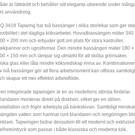
åde är lättskött och behåller sitt eleganta utseende under mång
rs användning.
Q 3418 Tapwing har två bassänger i olika storlekar som ger sto
lexibilitet i det dagliga köksarbetet. Huvudbassängen mäter 340
00 × 200 mm och erbjuder gott om plats för stora kastruller,
tekpannor och ugnsformar. Den mindre bassängen mäter 180 ×
00 × 150 mm och lämpar sig utmärkt för att skölja grönsaker,
iska glas eller låta mindre köksredskap rinna av. Kombinatione
v två bassänger gör att flera arbetsmoment kan utföras samtidig
ch skapar ett mer effektivt arbetsflöde.
en integrerade tapwingen är en av modellens största fördelar.
landaren monteras direkt på diskhon, vilket ger en stilren
nstallation och frigör arbetsyta på bänkskivan. Samtidigt minskar
ängden vatten som hamnar runt blandaren och rengöringen bli
nklare. Tapwingen bidrar dessutom till ett modernt och exklusivt
elhetsintryck som passar i både klassiska och moderna kök.