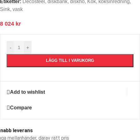
Etiketter:
Decosteel
,
diskbänk
,
diskho
,
Kök
,
köksinredning
,
Sink
,
vask
8 024
kr
-
+
LÄGG TILL I VARUKORG
Add to wishlist
Compare
nabb leverans​
nga mellanhänder, därav rätt pris