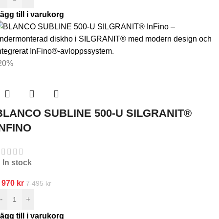
ägg till i varukorg
20%
BLANCO SUBLINE 500-U SILGRANIT®
INFINO
In stock
 970
kr
7 495
kr
-
+
ägg till i varukorg