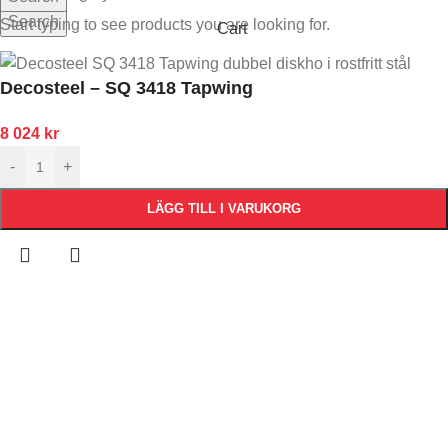
Search
Start typing to see products you are looking for.
Cart
Decosteel – SQ 3418 Tapwing
8 024
kr
-
+
LÄGG TILL I VARUKORG