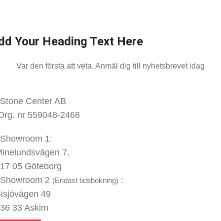
dd Your Heading Text Here
Var den första att veta. Anmäl dig till nyhetsbrevet idag
KONTAKTA OSS
Stone Center AB
Org. nr 559048-2468
Showroom 1:
inelundsvägen
7,
17 05 Göteborg
Showroom 2
:
(Endast tidsbokning)
isjövägen 49
36 33 Askim