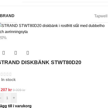
BRAND
Tapwell
20%
STRAND DISKBÄNK STWT80D20
In stock
 207
kr
9 009
kr
-
+
ägg till i varukorg