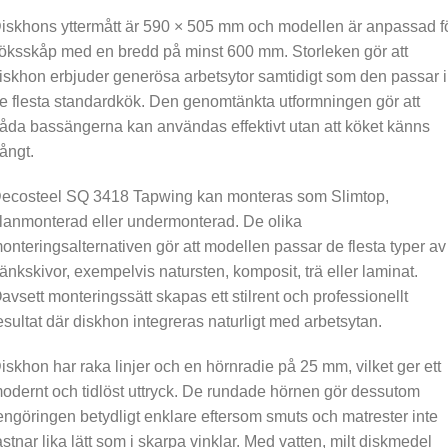
iskhons yttermått är 590 × 505 mm och modellen är anpassad f
öksskåp med en bredd på minst 600 mm. Storleken gör att
iskhon erbjuder generösa arbetsytor samtidigt som den passar i
e flesta standardkök. Den genomtänkta utformningen gör att
åda bassängerna kan användas effektivt utan att köket känns
rångt.
ecosteel SQ 3418 Tapwing kan monteras som Slimtop,
lanmonterad eller undermonterad. De olika
onteringsalternativen gör att modellen passar de flesta typer av
änkskivor, exempelvis natursten, komposit, trä eller laminat.
avsett monteringssätt skapas ett stilrent och professionellt
esultat där diskhon integreras naturligt med arbetsytan.
iskhon har raka linjer och en hörnradie på 25 mm, vilket ger ett
odernt och tidlöst uttryck. De rundade hörnen gör dessutom
engöringen betydligt enklare eftersom smuts och matrester inte
astnar lika lätt som i skarpa vinklar. Med vatten, milt diskmedel