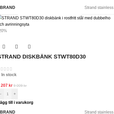
BRAND
Strand stainless
20%
STRAND DISKBÄNK STWT80D30
In stock
 207
kr
9 009
kr
-
+
ägg till i varukorg
BRAND
Strand stainless