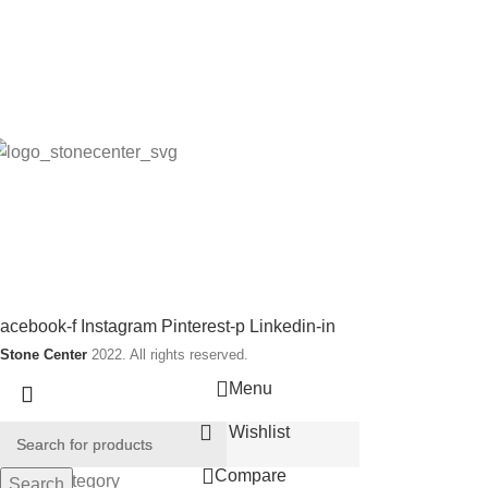
llmänna villkor (Butik)
llmänna villkor (Webb)
påra din order
ntegritetspolicy
rågor och svar
tone Center producerar, levererar och monterar stenprodukter,
akel, klinkers samt badrums produkter.
ociala länkar:
acebook-f
Instagram
Pinterest-p
Linkedin-in
Stone Center
2022. All rights reserved.
Menu
Wishlist
Compare
Select category
Search