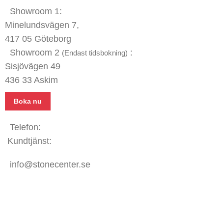
Showroom 1:
Minelundsvägen
7,
417 05 Göteborg
Showroom 2
:
(Endast tidsbokning)
Sisjövägen 49
436 33 Askim
Boka nu
Telefon:
031 - 480 480
Kundtjänst:
070 771 67 74
info@stonecenter.se
SHOWROOM
Öppettider: