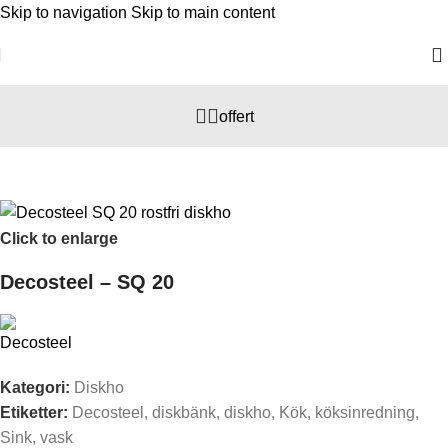
Skip to navigation
Skip to main content
offert
Hem
/
Kök
/
Diskho
Click to enlarge
Decosteel – SQ 20
Kategori:
Diskho
Etiketter:
Decosteel
,
diskbänk
,
diskho
,
Kök
,
köksinredning
,
Sink
,
vask