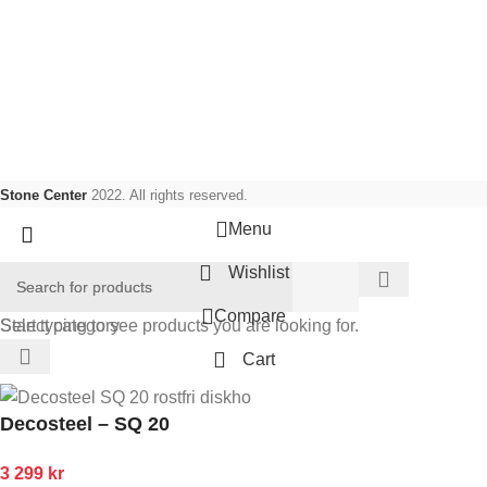
stenprodukter, kakel, klinkers samt badrums produkter.
Sociala länkar:
Stone Center
2022. All rights reserved.
Menu
Wishlist
Compare
Select category
Start typing to see products you are looking for.
Cart
Decosteel – SQ 20
3 299
kr