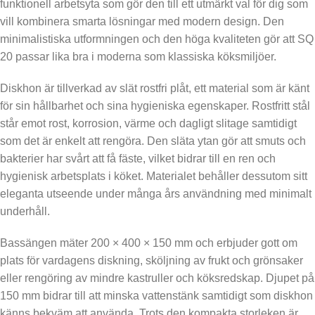
funktionell arbetsyta som gör den till ett utmärkt val för dig som
vill kombinera smarta lösningar med modern design. Den
minimalistiska utformningen och den höga kvaliteten gör att SQ
20 passar lika bra i moderna som klassiska köksmiljöer.
Diskhon är tillverkad av slät rostfri plåt, ett material som är känt
för sin hållbarhet och sina hygieniska egenskaper. Rostfritt stål
står emot rost, korrosion, värme och dagligt slitage samtidigt
som det är enkelt att rengöra. Den släta ytan gör att smuts och
bakterier har svårt att få fäste, vilket bidrar till en ren och
hygienisk arbetsplats i köket. Materialet behåller dessutom sitt
eleganta utseende under många års användning med minimalt
underhåll.
Bassängen mäter 200 × 400 × 150 mm och erbjuder gott om
plats för vardagens diskning, sköljning av frukt och grönsaker
eller rengöring av mindre kastruller och köksredskap. Djupet på
150 mm bidrar till att minska vattenstänk samtidigt som diskhon
känns bekväm att använda. Trots den kompakta storleken är