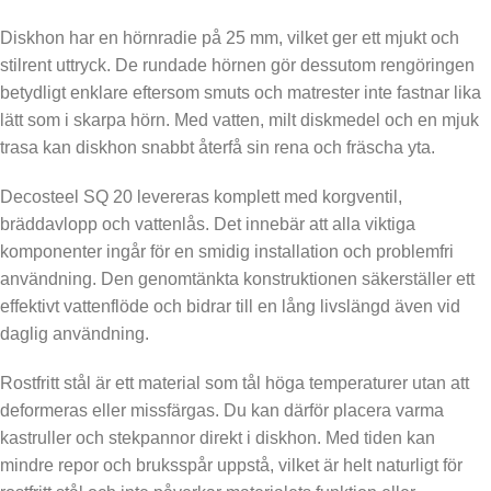
Diskhon har en hörnradie på 25 mm, vilket ger ett mjukt och
stilrent uttryck. De rundade hörnen gör dessutom rengöringen
betydligt enklare eftersom smuts och matrester inte fastnar lika
lätt som i skarpa hörn. Med vatten, milt diskmedel och en mjuk
trasa kan diskhon snabbt återfå sin rena och fräscha yta.
Decosteel SQ 20 levereras komplett med korgventil,
bräddavlopp och vattenlås. Det innebär att alla viktiga
komponenter ingår för en smidig installation och problemfri
användning. Den genomtänkta konstruktionen säkerställer ett
effektivt vattenflöde och bidrar till en lång livslängd även vid
daglig användning.
Rostfritt stål är ett material som tål höga temperaturer utan att
deformeras eller missfärgas. Du kan därför placera varma
kastruller och stekpannor direkt i diskhon. Med tiden kan
mindre repor och bruksspår uppstå, vilket är helt naturligt för