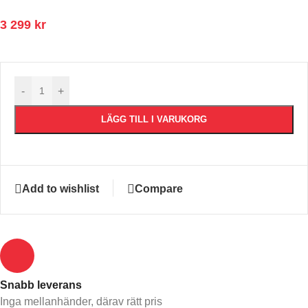
3 299
kr
-
+
LÄGG TILL I VARUKORG
Add to wishlist
Compare
Snabb leverans​
Inga mellanhänder, därav rätt pris