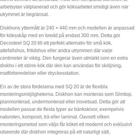
arbetsytan välplanerad och gör köksarbetet smidigt även när
utrymmet är begränsat.
Diskhons yttermått är 240 × 440 mm och modellen är anpassad
för köksskåp med en bredd på endast 300 mm. Detta gör
Decosteel SQ 20 till ett perfekt alternativ för små kök,
attefallshus, fritidshus eller andra utrymmen där varje
centimeter är viktig. Den fungerar även utmärkt som en extra
diskho i ett större kök där den kan användas för sköljning,
matförberedelser eller dryckesstation.
En av de stora fördelarna med SQ 20 är de flexibla
monteringsmöjligheterna. Diskhon kan monteras som Slimtop,
planmonterad, undermonterad eller insvetsad. Detta gör att
modellen passar de flesta typer av bänkskivor, exempelvis
natursten, komposit, trä eller laminat. Oavsett vilken
monteringsmetod som väljs får köket ett modernt och exklusivt
utseende där diskhon integreras på ett naturligt sätt.