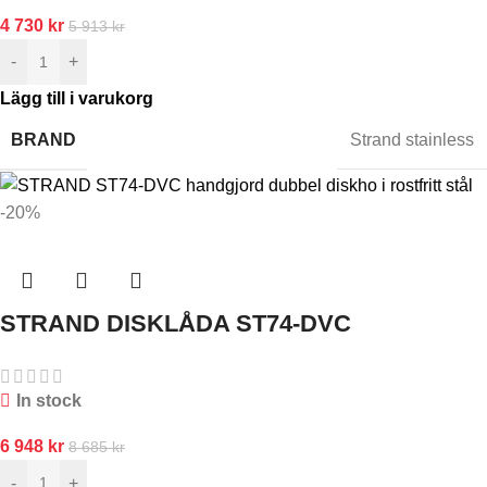
4 730
kr
5 913
kr
-
+
Lägg till i varukorg
BRAND
Strand stainless
-20%
STRAND DISKLÅDA ST74-DVC
In stock
6 948
kr
8 685
kr
-
+