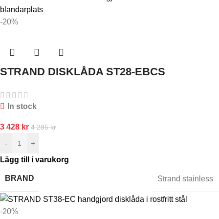
-20%
STRAND DISKLÅDA ST28-EBCS
In stock
3 428
kr
4 285
kr
-
+
Lägg till i varukorg
BRAND
Strand stainless
-20%