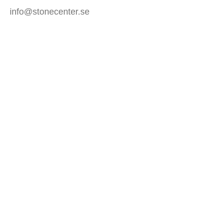
info@stonecenter.se
SHOWROOM
Öppettider:
Mån - Fre: 08:00 - 18:00
Lör: 10:00 - 15:00
Sön: Stängt
KUNDTJÄNST
Mitt konto
Allmänna villkor (Butik)
Allmänna villkor (Webb)
Spåra din order