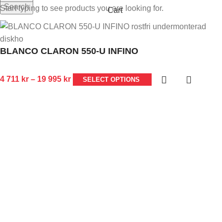
Search
Start typing to see products you are looking for.
Cart
BLANCO CLARON 550-U INFINO
4 711
kr
–
19 995
kr
SELECT OPTIONS