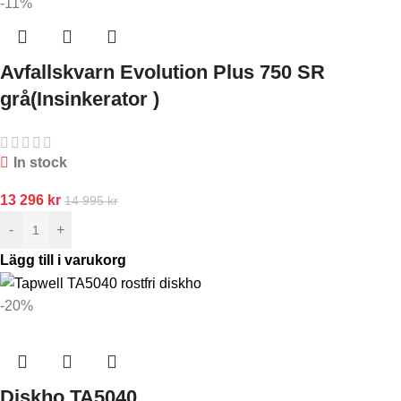
-11%
Avfallskvarn Evolution Plus 750 SR
grå(Insinkerator )
In stock
13 296
kr
14 995
kr
-
+
Lägg till i varukorg
-20%
Diskho TA5040