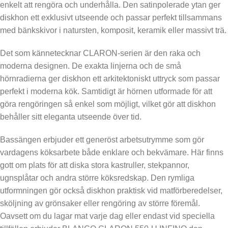
enkelt att rengöra och underhålla. Den satinpolerade ytan ger
diskhon ett exklusivt utseende och passar perfekt tillsammans
med bänkskivor i natursten, komposit, keramik eller massivt trä.
Det som kännetecknar CLARON-serien är den raka och
moderna designen. De exakta linjerna och de små
hörnradierna ger diskhon ett arkitektoniskt uttryck som passar
perfekt i moderna kök. Samtidigt är hörnen utformade för att
göra rengöringen så enkel som möjligt, vilket gör att diskhon
behåller sitt eleganta utseende över tid.
Bassängen erbjuder ett generöst arbetsutrymme som gör
vardagens köksarbete både enklare och bekvämare. Här finns
gott om plats för att diska stora kastruller, stekpannor,
ugnsplåtar och andra större köksredskap. Den rymliga
utformningen gör också diskhon praktisk vid matförberedelser,
sköljning av grönsaker eller rengöring av större föremål.
Oavsett om du lagar mat varje dag eller endast vid speciella