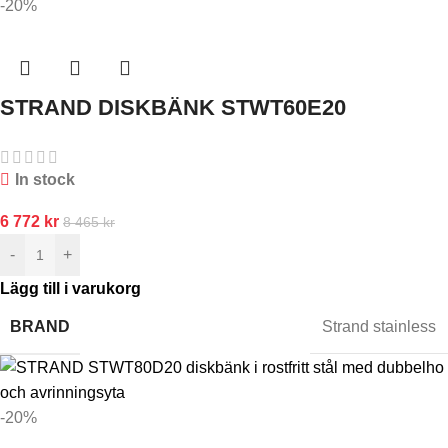
-20%
STRAND DISKBÄNK STWT60E20
In stock
6 772
kr
8 465
kr
-
+
Lägg till i varukorg
BRAND
Strand stainless
-20%