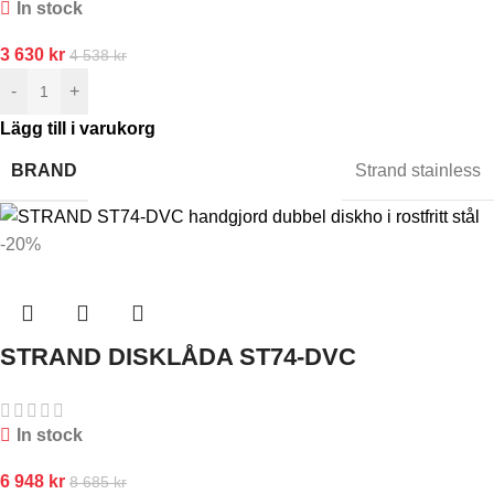
In stock
3 630
kr
4 538
kr
-
+
Lägg till i varukorg
BRAND
Strand stainless
-20%
STRAND DISKLÅDA ST74-DVC
In stock
6 948
kr
8 685
kr