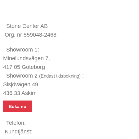
KONTAKTA OSS
Stone Center AB
Org. nr 559048-2468
Showroom 1:
Minelundsvägen
7,
417 05 Göteborg
Showroom 2
:
(Endast tidsbokning)
Sisjövägen 49
436 33 Askim
Boka nu
Telefon:
031 - 480 480
Kundtjänst:
070 771 67 74