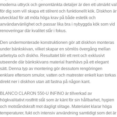
moderna uttryck och genomtänkta detaljer är den ett utmärkt val
för dig som vill skapa ett stilrent och funktionellt kök. Diskhon är
utvecklad för att möta höga krav på både estetik och
användarvänlighet och passar lika bra i nybyggda kök som vid
renoveringar där kvalitet står i fokus.
Den undermonterade konstruktionen gör att diskhon monteras
under bänkskivan, vilket skapar en sömlös övergång mellan
arbetsyta och diskho. Resultatet blir ett rent och exklusivt
utseende där bänkskivans material framhävs på ett elegant
sätt. Denna typ av montering gör dessutom rengöringen
enklare eftersom smulor, vatten och matrester enkelt kan torkas
direkt ner i diskhon utan att fastna på någon kant.
BLANCO CLARON 550-U INFINO är tillverkad av
högkvalitativt rostfritt stål som är känt för sin hållbarhet, hygien
och motståndskraft mot dagligt slitage. Materialet klarar höga
temperaturer, fukt och intensiv användning samtidigt som det är