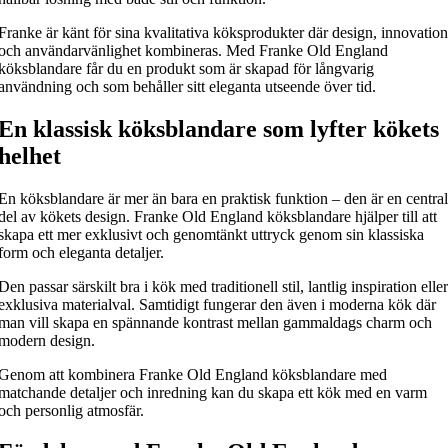
Franke är känt för sina kvalitativa köksprodukter där design, innovation
och användarvänlighet kombineras. Med Franke Old England
köksblandare får du en produkt som är skapad för långvarig
användning och som behåller sitt eleganta utseende över tid.
En klassisk köksblandare som lyfter kökets
helhet
En köksblandare är mer än bara en praktisk funktion – den är en central
del av kökets design. Franke Old England köksblandare hjälper till att
skapa ett mer exklusivt och genomtänkt uttryck genom sin klassiska
form och eleganta detaljer.
Den passar särskilt bra i kök med traditionell stil, lantlig inspiration eller
exklusiva materialval. Samtidigt fungerar den även i moderna kök där
man vill skapa en spännande kontrast mellan gammaldags charm och
modern design.
Genom att kombinera Franke Old England köksblandare med
matchande detaljer och inredning kan du skapa ett kök med en varm
och personlig atmosfär.