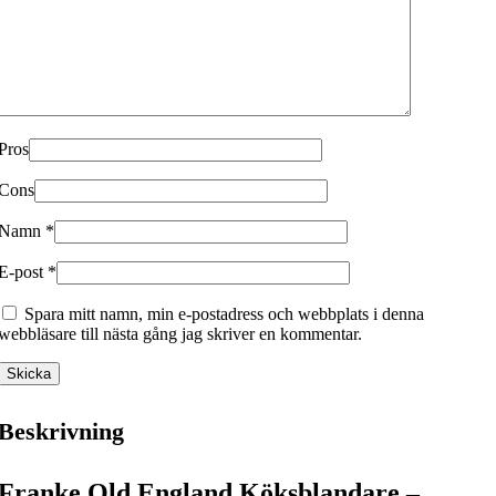
Pros
Cons
Namn
*
E-post
*
Spara mitt namn, min e-postadress och webbplats i denna
webbläsare till nästa gång jag skriver en kommentar.
Beskrivning
Franke Old England Köksblandare –