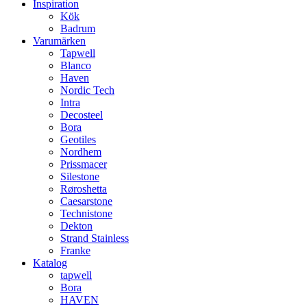
Inspiration
Kök
Badrum
Varumärken
Tapwell
Blanco
Haven
Nordic Tech
Intra
Decosteel
Bora
Geotiles
Nordhem
Prissmacer
Silestone
Røroshetta
Caesarstone
Technistone
Dekton
Strand Stainless
Franke
Katalog
tapwell
Bora
HAVEN