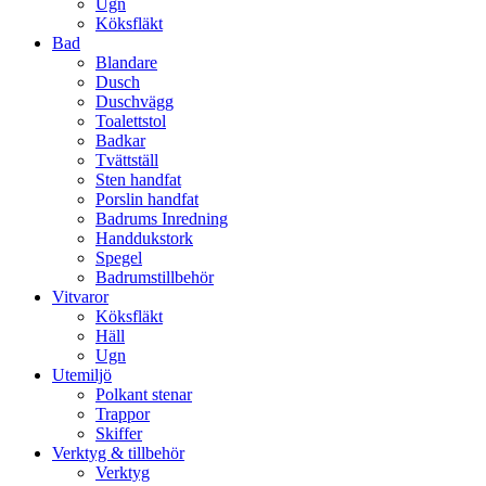
Ugn
Köksfläkt
Bad
Blandare
Dusch
Duschvägg
Toalettstol
Badkar
Tvättställ
Sten handfat
Porslin handfat
Badrums Inredning
Handdukstork​
Spegel
Badrumstillbehör
Vitvaror
Köksfläkt
Häll
Ugn
Utemiljö
Polkant stenar
Trappor
Skiffer
Verktyg & tillbehör
Verktyg