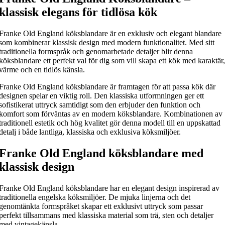
klassisk elegans för tidlösa kök
Franke Old England köksblandare är en exklusiv och elegant blandare
som kombinerar klassisk design med modern funktionalitet. Med sitt
traditionella formspråk och genomarbetade detaljer blir denna
köksblandare ett perfekt val för dig som vill skapa ett kök med karaktär,
värme och en tidlös känsla.
Franke Old England köksblandare är framtagen för att passa kök där
designen spelar en viktig roll. Den klassiska utformningen ger ett
sofistikerat uttryck samtidigt som den erbjuder den funktion och
komfort som förväntas av en modern köksblandare. Kombinationen av
traditionell estetik och hög kvalitet gör denna modell till en uppskattad
detalj i både lantliga, klassiska och exklusiva köksmiljöer.
Franke Old England köksblandare med
klassisk design
Franke Old England köksblandare har en elegant design inspirerad av
traditionella engelska köksmiljöer. De mjuka linjerna och det
genomtänkta formspråket skapar ett exklusivt uttryck som passar
perfekt tillsammans med klassiska material som trä, sten och detaljer
med vintagekänsla.