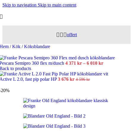
Skip to navigation
Skip to main content
offert
Hem
/
Kök
/
Köksblandare
Prisintervall:
Pescara Semipro 360 flex m/dusch
4 371
kr
–
6 010
kr
4
Back to products
371 kr
Det
Det
till
Active L 2.0, fast pip polar HP
3 676
kr
4 596
kr
ursprungliga
nuvarande
6
priset
priset
010 kr
-20%
var:
är:
4
3
596 kr.
676 kr.