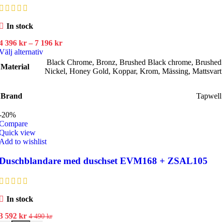
In stock
Prisintervall:
4 396
kr
–
7 196
kr
Den
4
Välj alternativ
här
396 kr
Black Chrome
,
Bronz
,
Brushed Black chrome
,
Brushed
Material
produkten
till
Nickel
,
Honey Gold
,
Koppar
,
Krom
,
Mässing
,
Mattsvart
har
7
flera
196 kr
Brand
varianter.
Tapwell
De
olika
-20%
alternativen
Compare
kan
Quick view
väljas
Add to wishlist
på
produktsidan
Duschblandare med duschset EVM168 + ZSAL105
In stock
Det
Det
3 592
kr
4 490
kr