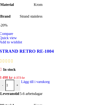
Material
Krom
Brand
Strand stainless
-20%
Compare
Quick view
Add to wishlist
STRAND RETRO RE-1004
In stock
Det
Det
3 498
kr
4 373
kr
ursprungliga
STRAND RETRO RE-1004 mängd
nuvarande
Lägg till i varukorg
-
+
priset
priset
var:
är:
Leveranstid
5-6 arbetsdagar
4
3
373 kr.
498 kr.