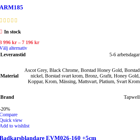
ARM185
In stock
Prisintervall:
3 996
kr
–
7 196
kr
Den
3
Välj alternativ
här
996 kr
Leveranstid
5-6 arbetsdagar
produkten
till
har
7
Ascot Grey
flera
196 kr
,
Black Chrome
,
Borstad Honey Gold
,
Borstad
Material
varianter.
nickel
,
Borstad svart krom
,
Bronz
,
Grafit
,
Honey Gold
,
De
Koppar
,
Krom
,
Mässing
,
Mattsvart
,
Platium
,
Svart Krom
olika
alternativen
Brand
Tapwell
kan
väljas
-20%
på
Compare
produktsidan
Quick view
Add to wishlist
Badkarsblandare EVM026-160 +5cm