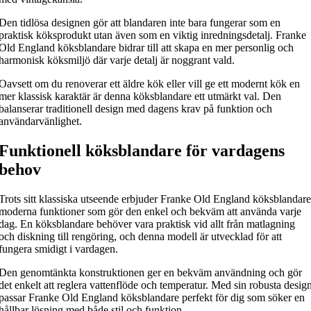
Den tidlösa designen gör att blandaren inte bara fungerar som en
praktisk köksprodukt utan även som en viktig inredningsdetalj. Franke
Old England köksblandare bidrar till att skapa en mer personlig och
harmonisk köksmiljö där varje detalj är noggrant vald.
Oavsett om du renoverar ett äldre kök eller vill ge ett modernt kök en
mer klassisk karaktär är denna köksblandare ett utmärkt val. Den
balanserar traditionell design med dagens krav på funktion och
användarvänlighet.
Funktionell köksblandare för vardagens
behov
Trots sitt klassiska utseende erbjuder Franke Old England köksblandare
moderna funktioner som gör den enkel och bekväm att använda varje
dag. En köksblandare behöver vara praktisk vid allt från matlagning
och diskning till rengöring, och denna modell är utvecklad för att
fungera smidigt i vardagen.
Den genomtänkta konstruktionen ger en bekväm användning och gör
det enkelt att reglera vattenflöde och temperatur. Med sin robusta desig
passar Franke Old England köksblandare perfekt för dig som söker en
hållbar lösning med både stil och funktion.