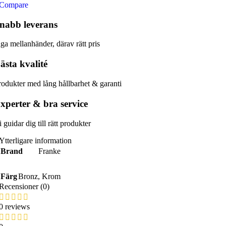
Compare
nabb leverans​
nga mellanhänder, därav rätt pris
ästa kvalité
rodukter med lång hållbarhet & garanti
xperter & bra service
 guidar dig till rätt produkter
Ytterligare information
Brand
Franke
Färg
Bronz
,
Krom
Recensioner (0)
0 reviews