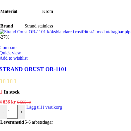
295 kr.
636 kr.
Material
Krom
Brand
Strand stainless
-27%
Compare
Quick view
Add to wishlist
STRAND ORUST OR-1101
In stock
Det
Det
4 836
kr
6 595
kr
ursprungliga
STRAND ORUST OR-1101 mängd
nuvarande
Lägg till i varukorg
-
+
priset
priset
var:
är:
Leveranstid
5-6 arbetsdagar
6
4
595 kr.
836 kr.