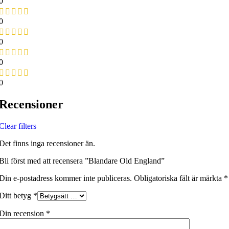
0
0
0
0
0
Recensioner
Clear filters
Det finns inga recensioner än.
Bli först med att recensera ”Blandare Old England”
Din e-postadress kommer inte publiceras.
Obligatoriska fält är märkta
*
Ditt betyg
*
Din recension
*