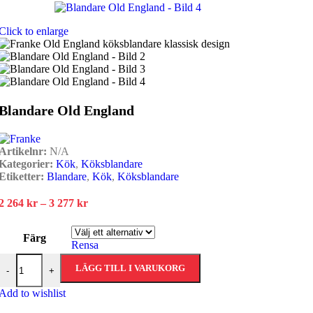
Click to enlarge
Blandare Old England
Artikelnr:
N/A
Kategorier:
Kök
,
Köksblandare
Etiketter:
Blandare
,
Kök
,
Köksblandare
Prisintervall:
2 264
kr
–
3 277
kr
2
264 kr
Färg
till
Rensa
3
Blandare Old England mängd
277 kr
LÄGG TILL I VARUKORG
-
+
Add to wishlist