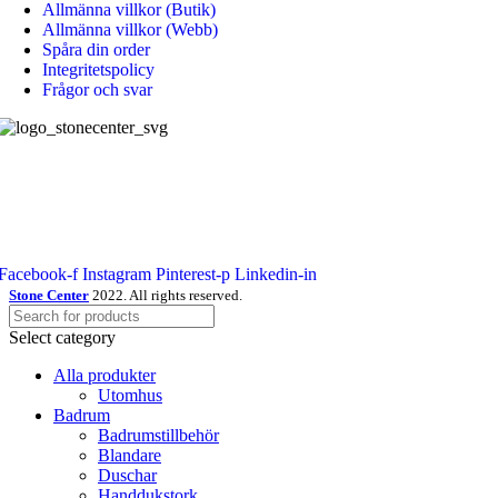
Allmänna villkor (Butik)
Allmänna villkor (Webb)
Spåra din order
Integritetspolicy
Frågor och svar
Stone Center producerar, levererar och monterar stenprodukter, kakel,
klinkers samt badrums produkter.
Sociala länkar:
Facebook-f
Instagram
Pinterest-p
Linkedin-in
Stone Center
2022. All rights reserved.
Select category
Alla produkter
Utomhus
Badrum
Badrumstillbehör
Blandare
Duschar
Handdukstork