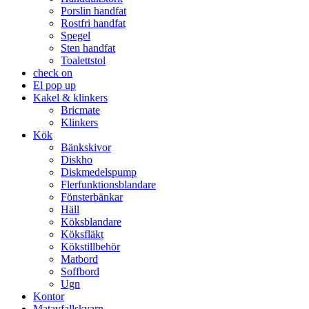
Porslin handfat
Rostfri handfat
Spegel
Sten handfat
Toalettstol
check on
El pop up
Kakel & klinkers
Bricmate
Klinkers
Kök
Bänkskivor
Diskho
Diskmedelspump
Flerfunktionsblandare
Fönsterbänkar
Häll
Köksblandare
Köksfläkt​
Kökstillbehör
Matbord
Soffbord
Ugn​
Kontor
Matavfallskvarn