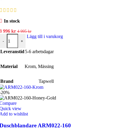
In stock
Det
Det
3 996
kr
4 995
kr
ursprungliga
Badkarsblandare EVM026-160 +5cm mängd
nuvarande
Lägg till i varukorg
-
+
priset
priset
var:
är:
Leveranstid
5-6 arbetsdagar
4
3
995 kr.
996 kr.
Material
Krom
,
Mässing
Brand
Tapwell
-20%
Compare
Quick view
Add to wishlist
Duschblandare ARM022-160