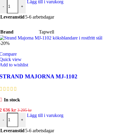
ursprungliga
Duschblandare med duschset EVM168 + ZSAL105 mängd
nuvarande
Lägg till i varukorg
-
+
priset
priset
var:
är:
Leveranstid
5-6 arbetsdagar
4
3
490 kr.
592 kr.
Brand
Tapwell
-20%
Compare
Quick view
Add to wishlist
STRAND MAJORNA MJ-1102
In stock
Det
Det
2 636
kr
3 295
kr
ursprungliga
STRAND MAJORNA MJ-1102 mängd
nuvarande
Lägg till i varukorg
-
+
priset
priset
var:
är:
Leveranstid
5-6 arbetsdagar
3
2