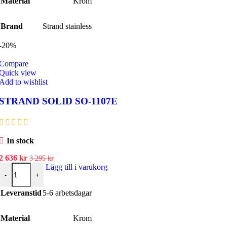
Material
Krom
Brand
Strand stainless
-20%
Compare
Quick view
Add to wishlist
STRAND SOLID SO-1107E
In stock
Det
Det
2 636
kr
3 295
kr
ursprungliga
STRAND SOLID SO-1107E mängd
nuvarande
Lägg till i varukorg
-
+
priset
priset
var:
är:
Leveranstid
5-6 arbetsdagar
3
2
295 kr.
636 kr.
Material
Krom