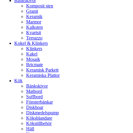
Bänkskivor
Komposit sten
Granit
Keramik
Marmor
Kalksten
Kvartsit
Terrazzo
Kokel & Klinkers
Klinkers
Kakel
Mosaik
Bricmate
Keramisk Parkett
Keramiska Plattor
Kök
Bänkskivor
Matbord
Soffbord
Fönsterbänkar
Diskhoar
Diskmedelspump
Köksblandare
Kökstillbehör
Häll