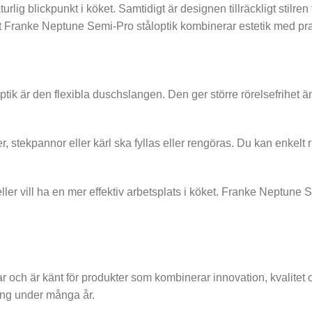
lig blickpunkt i köket. Samtidigt är designen tillräckligt stilre
tt Franke Neptune Semi-Pro ståloptik kombinerar estetik med pr
 är den flexibla duschslangen. Den ger större rörelsefrihet än en
r, stekpannor eller kärl ska fyllas eller rengöras. Du kan enkel
ller vill ha en mer effektiv arbetsplats i köket. Franke Neptun
och är känt för produkter som kombinerar innovation, kvalitet 
ning under många år.