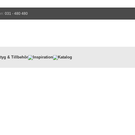
on:
031 - 480 480
tyg & Tillbehör
Inspiration
Katalog