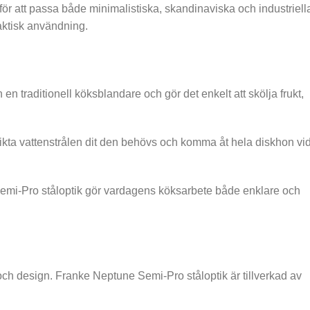
n för att passa både minimalistiska, skandinaviska och industriell
aktisk användning.
 traditionell köksblandare och gör det enkelt att skölja frukt,
t rikta vattenstrålen dit den behövs och komma åt hela diskhon vi
e Semi-Pro ståloptik gör vardagens köksarbete både enklare och
och design. Franke Neptune Semi-Pro ståloptik är tillverkad av