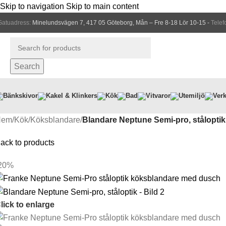
Skip to navigation
Skip to main content
Gatuadress:
Minelundsvägen 7, 417 05 Göteborg, Mån – Fre 8-18 Lör 10-15 -
Telef
Search
Bänkskivor
Kakel & Klinkers
Kök
Bad
Vitvaror
Utemiljö
Verk
Hem
/
Kök
/
Köksblandare
/
Blandare Neptune Semi-pro, ståloptik
ack to products
20%
lick to enlarge