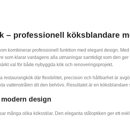
k – professionell köksblandare m
 kombinerar professionell funktion med elegant design. Med sin 
re som klarar vardagens alla utmaningar samtidigt som den ger kö
tmärkt val för både nybyggda kök och renoveringsprojekt.
a restaurangkök där flexibilitet, precision och hållbarhet är a
ikta vattenstrålen dit den behövs. Resultatet är en köksblandare
d modern design
 många olika köksstilar. Den eleganta ståloptiken ger ett exklus