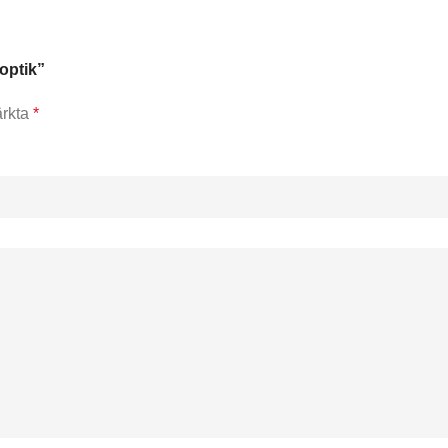
optik”
ärkta
*