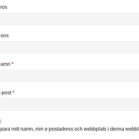
ros
ons
Namn
*
-post
*
para mitt namn, min e-postadress och webbplats i denna webbläs