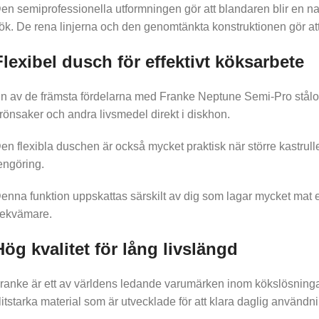
en semiprofessionella utformningen gör att blandaren blir en natur
ök. De rena linjerna och den genomtänkta konstruktionen gör a
Flexibel dusch för effektivt köksarbete
n av de främsta fördelarna med Franke Neptune Semi-Pro ståloptik
rönsaker och andra livsmedel direkt i diskhon.
en flexibla duschen är också mycket praktisk när större kastrulle
engöring.
enna funktion uppskattas särskilt av dig som lagar mycket mat e
ekvämare.
Hög kvalitet för lång livslängd
ranke är ett av världens ledande varumärken inom kökslösningar 
litstarka material som är utvecklade för att klara daglig använd