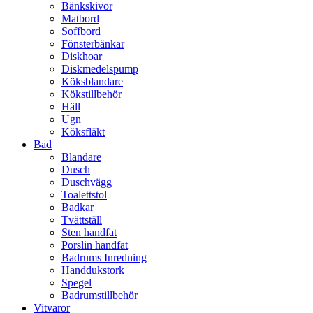
Bänkskivor
Matbord
Soffbord
Fönsterbänkar
Diskhoar
Diskmedelspump
Köksblandare
Kökstillbehör
Häll
Ugn
Köksfläkt
Bad
Blandare
Dusch
Duschvägg
Toalettstol
Badkar
Tvättställ
Sten handfat
Porslin handfat
Badrums Inredning
Handdukstork​
Spegel
Badrumstillbehör
Vitvaror