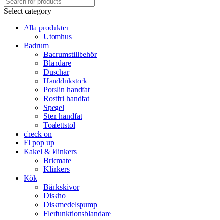
Select category
Alla produkter
Utomhus
Badrum
Badrumstillbehör
Blandare
Duschar
Handdukstork
Porslin handfat
Rostfri handfat
Spegel
Sten handfat
Toalettstol
check on
El pop up
Kakel & klinkers
Bricmate
Klinkers
Kök
Bänkskivor
Diskho
Diskmedelspump
Flerfunktionsblandare