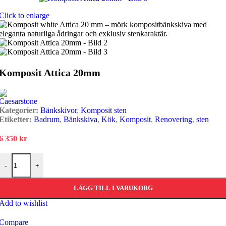
Click to enlarge
Komposit Attica 20mm
Kategorier:
Bänkskivor
,
Komposit sten
Etiketter:
Badrum
,
Bänkskiva
,
Kök
,
Komposit
,
Renovering
,
sten
6 350
kr
Komposit Attica 20mm mängd
-
+
LÄGG TILL I VARUKORG
Add to wishlist
Compare