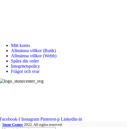
Mån - Fre: 08:00 - 18:00
Lör: 10:00 - 15:00
Sön: Stängt
KUNDTJÄNST
Mitt konto
Allmänna villkor (Butik)
Allmänna villkor (Webb)
Spåra din order
Integritetspolicy
Frågor och svar
Stone Center producerar, levererar och monterar stenprodukter, kakel,
klinkers samt badrums produkter.
Sociala länkar:
Facebook-f
Instagram
Pinterest-p
Linkedin-in
Stone Center
2022. All rights reserved.