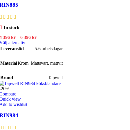
RIN885
In stock
Prisintervall:
4 396
kr
–
6 396
kr
Den
4
Välj alternativ
här
396 kr
Leveranstid
5-6 arbetsdagar
produkten
till
har
6
Material
Krom
flera
,
Mattsvart
396 kr
,
mattvit
varianter.
De
Brand
Tapwell
olika
alternativen
-20%
kan
Compare
väljas
Quick view
på
Add to wishlist
produktsidan
RIN984