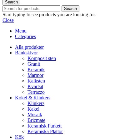
Search
Search
Start typing to see products you are looking for.
Close
Menu
Categories
Alla produkter
Bänkskivor
Komposit sten
Granit
Keramik
Marmor
Kalksten
Kvartsit
Terrazzo
Kokel & Klinkers
Klinkers
Kakel
Mosaik
Bricmate
Keramisk Parkett
Keramiska Plattor
Kök