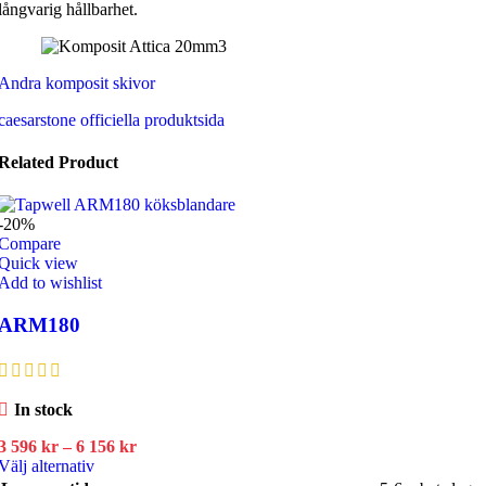
långvarig hållbarhet.
Andra komposit skivor
caesarstone officiella produktsida
Related Product
-20%
Compare
Quick view
Add to wishlist
ARM180
In stock
Prisintervall:
3 596
kr
–
6 156
kr
Den
3
Välj alternativ
här
596 kr