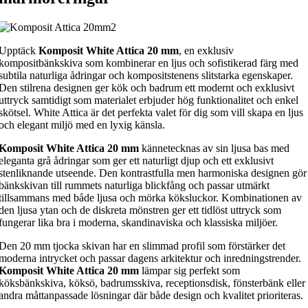
Upptäck
Komposit White Attica 20 mm
, en exklusiv
kompositbänkskiva som kombinerar en ljus och sofistikerad färg med
subtila naturliga ådringar och kompositstenens slitstarka egenskaper.
Den stilrena designen ger kök och badrum ett modernt och exklusivt
uttryck samtidigt som materialet erbjuder hög funktionalitet och enkel
skötsel. White Attica är det perfekta valet för dig som vill skapa en ljus
och elegant miljö med en lyxig känsla.
Komposit White Attica 20 mm
kännetecknas av sin ljusa bas med
eleganta grå ådringar som ger ett naturligt djup och ett exklusivt
stenliknande utseende. Den kontrastfulla men harmoniska designen gör
bänkskivan till rummets naturliga blickfång och passar utmärkt
tillsammans med både ljusa och mörka köksluckor. Kombinationen av
den ljusa ytan och de diskreta mönstren ger ett tidlöst uttryck som
fungerar lika bra i moderna, skandinaviska och klassiska miljöer.
Den 20 mm tjocka skivan har en slimmad profil som förstärker det
moderna intrycket och passar dagens arkitektur och inredningstrender.
Komposit White Attica 20 mm
lämpar sig perfekt som
köksbänkskiva, köksö, badrumsskiva, receptionsdisk, fönsterbänk eller
andra måttanpassade lösningar där både design och kvalitet prioriteras.