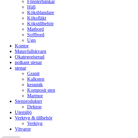
Fönsterbänkar
Häll
Köksblandare
Köksfläkt​
Kökstillbehör
Matbord
Soffbord
Ugn​
Kontor
Matavfallskvarn
Okategoriserad
polkant stenar
stenar
Granit
Kalksten
keramik
Komposit sten
Marmor
Stenprodukter
Dekton
Utemiljö
Verktyg & tillbehör
Verktyg
Vitvaror