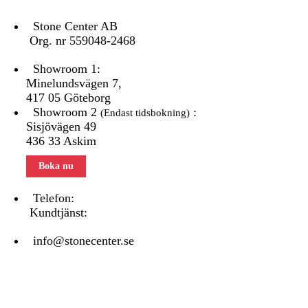
Stone Center AB
Org. nr 559048-2468
Showroom 1:
Minelundsvägen
7,
417 05 Göteborg
Showroom 2
:
(Endast tidsbokning)
Sisjövägen 49
436 33 Askim
Boka nu
Telefon:
031 - 480 480
Kundtjänst:
070 771 67 74
info@stonecenter.se
SHOWROOM
Öppettider: