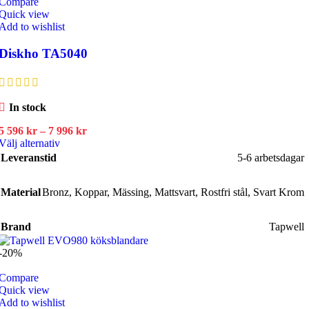
Compare
på
Quick view
produktsidan
Add to wishlist
Diskho TA5040
In stock
Prisintervall:
5 596
kr
–
7 996
kr
Den
5
Välj alternativ
här
596 kr
Leveranstid
5-6 arbetsdagar
produkten
till
har
7
Material
Bronz
flera
,
Koppar
996 kr
,
Mässing
,
Mattsvart
,
Rostfri stål
,
Svart Krom
varianter.
De
Brand
Tapwell
olika
alternativen
-20%
kan
väljas
Compare
på
Quick view
produktsidan
Add to wishlist