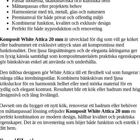
Passar moderna, skandinaviska och klassiska hem
Måttanpassas efter projektets behov
Harmonierar med trä, metall, glas och natursten
Premiumval för både privat och offentlig miljö
Kombinerar funktion, kvalitet och exklusiv design
Perfekt för både nyproduktion och renovering
Komposit White Attica 20 mm
är utvecklad för dig som vill ge köket
eller badrummet ett exklusivt uttryck utan att kompromissa med
funktionalitet. Den ljusa färgsättningen och de eleganta ådringarna ger
en lyxig känsla samtidigt som kompositmaterialets praktiska egenskape
gör bänkskivan enkel att använda och underhålla.
Den tidlösa designen gör White Attica till ett flexibelt val som fungerar 
många olika inredningsstilar. Kombinera bänkskivan med ljusa
köksluckor för en harmonisk helhet eller med mörka material för en
tydlig och elegant kontrast. Resultatet blir ett kök eller badrum med hög
designnivå och lång livslängd.
Oavsett om du bygger ett nytt kök, renoverar ett badrum eller behöver
en måttanpassad lösning erbjuder
Komposit White Attica 20 mm
en
perfekt kombination av modern design, hållbar kvalitet och praktiska
egenskaper. Det är en investering som höjer både funktion och estetik i
ditt hem.