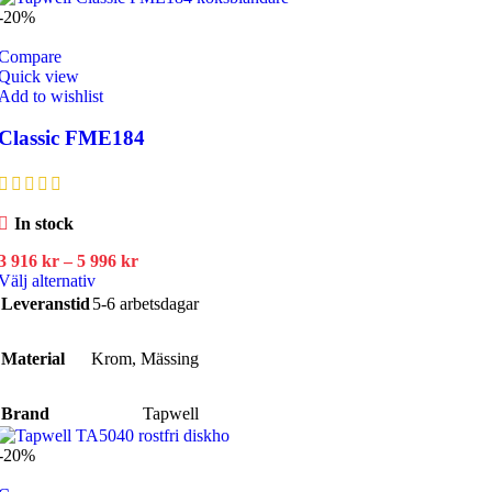
-20%
kan
väljas
Compare
på
Quick view
produktsidan
Add to wishlist
Classic FME184
In stock
Prisintervall:
3 916
kr
–
5 996
kr
Den
3
Välj alternativ
här
916 kr
Leveranstid
5-6 arbetsdagar
produkten
till
har
5
Material
Krom
flera
,
996 kr
Mässing
varianter.
De
Brand
Tapwell
olika
alternativen
-20%
kan
väljas