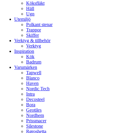
Köksfläkt
Häll
Ugn
Utemiljö
Polkant stenar
Trappor
Skiffer
Verktyg & tillbehör
Verktyg
Inspiration
Kök
Badrum
Varumärken
Tapwell
Blanco
Haven
Nordic Tech
Intra
Decosteel
Bora
Geotiles
Nordhem
Prissmacer
Silestone
Røroshetta