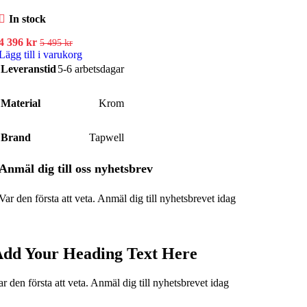
In stock
Det
Det
4 396
kr
5 495
kr
ursprungliga
nuvarande
Lägg till i varukorg
priset
priset
Leveranstid
5-6 arbetsdagar
var:
är:
5
4
495 kr.
Material
396 kr.
Krom
Brand
Tapwell
Anmäl dig till oss nyhetsbrev
Var den första att veta.
Anmäl dig till nyhetsbrevet idag
dd Your Heading Text Here
ar den första att veta. Anmäl dig till nyhetsbrevet idag
KONTAKTA OSS