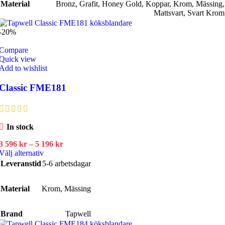
Material
varianter.
Bronz
,
Grafit
,
Honey Gold
,
Koppar
,
Krom
,
Mässing
,
De
Mattsvart
,
Svart Krom
olika
alternativen
-20%
kan
väljas
Compare
på
Quick view
produktsidan
Add to wishlist
Classic FME181
In stock
Prisintervall:
3 596
kr
–
5 196
kr
Den
3
Välj alternativ
här
596 kr
Leveranstid
5-6 arbetsdagar
produkten
till
har
5
Material
Krom
flera
,
196 kr
Mässing
varianter.
De
Brand
Tapwell
olika
alternativen