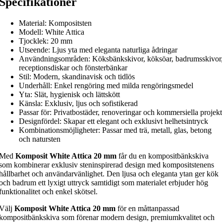
Specifikationer
Material: Kompositsten
Modell: White Attica
Tjocklek: 20 mm
Utseende: Ljus yta med eleganta naturliga ådringar
Användningsområden: Köksbänkskivor, köksöar, badrumsskivor
receptionsdiskar och fönsterbänkar
Stil: Modern, skandinavisk och tidlös
Underhåll: Enkel rengöring med milda rengöringsmedel
Yta: Slät, hygienisk och lättskött
Känsla: Exklusiv, ljus och sofistikerad
Passar för: Privatbostäder, renoveringar och kommersiella projekt
Designfördel: Skapar ett elegant och exklusivt helhetsintryck
Kombinationsmöjligheter: Passar med trä, metall, glas, betong
och natursten
Med
Komposit White Attica 20 mm
får du en kompositbänkskiva
som kombinerar exklusiv steninspirerad design med kompositstenens
hållbarhet och användarvänlighet. Den ljusa och eleganta ytan ger kök
och badrum ett lyxigt uttryck samtidigt som materialet erbjuder hög
funktionalitet och enkel skötsel.
Välj
Komposit White Attica 20 mm
för en måttanpassad
kompositbänkskiva som förenar modern design, premiumkvalitet och