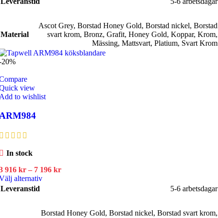
Leveranstid
5-6 arbetsdagar
produkten
till
har
6
Ascot Grey
flera
156 kr
,
Borstad Honey Gold
,
Borstad nickel
,
Borstad
Material
varianter.
svart krom
,
Bronz
,
Grafit
,
Honey Gold
,
Koppar
,
Krom
,
De
Mässing
,
Mattsvart
,
Platium
,
Svart Krom
olika
alternativen
-20%
kan
väljas
Compare
på
Quick view
produktsidan
Add to wishlist
ARM984
In stock
Prisintervall:
3 916
kr
–
7 196
kr
Den
3
Välj alternativ
här
916 kr
Leveranstid
5-6 arbetsdagar
produkten
till
har
7
Borstad Honey Gold
flera
196 kr
,
Borstad nickel
,
Borstad svart krom
,