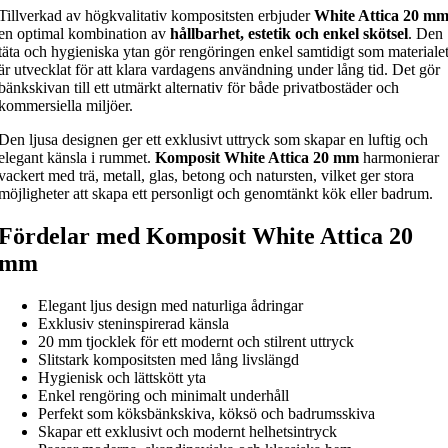
Tillverkad av högkvalitativ kompositsten erbjuder
White Attica 20 m
en optimal kombination av
hållbarhet, estetik och enkel skötsel
. Den
täta och hygieniska ytan gör rengöringen enkel samtidigt som materiale
är utvecklat för att klara vardagens användning under lång tid. Det gör
bänkskivan till ett utmärkt alternativ för både privatbostäder och
kommersiella miljöer.
Den ljusa designen ger ett exklusivt uttryck som skapar en luftig och
elegant känsla i rummet.
Komposit White Attica 20 mm
harmonierar
vackert med trä, metall, glas, betong och natursten, vilket ger stora
möjligheter att skapa ett personligt och genomtänkt kök eller badrum.
Fördelar med Komposit White Attica 20
mm
Elegant ljus design med naturliga ådringar
Exklusiv steninspirerad känsla
20 mm tjocklek för ett modernt och stilrent uttryck
Slitstark kompositsten med lång livslängd
Hygienisk och lättskött yta
Enkel rengöring och minimalt underhåll
Perfekt som köksbänkskiva, köksö och badrumsskiva
Skapar ett exklusivt och modernt helhetsintryck