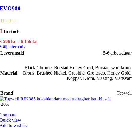
EVO980
In stock
Prisintervall:
3 596
kr
–
6 156
kr
Den
3
Välj alternativ
här
596 kr
Leveranstid
5-6 arbetsdagar
produkten
till
har
6
Black Chrome
flera
156 kr
,
Borstad Honey Gold
,
Borstad svart krom
,
Material
Bronz
varianter.
,
Brushed Nickel
,
Graphite
,
Grottesco
,
Honey Gold
,
De
Koppar
,
Krom
,
Mässing
,
Mattsvart
olika
alternativen
Brand
Tapwell
kan
väljas
-20%
på
produktsidan
Compare
Quick view
Add to wishlist