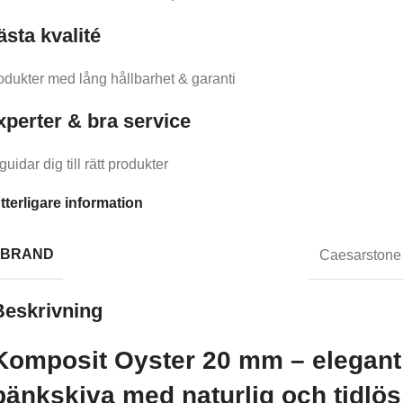
ästa kvalité
odukter med lång hållbarhet & garanti
xperter & bra service
guidar dig till rätt produkter
tterligare information
BRAND
Caesarstone
Beskrivning
Komposit Oyster 20 mm – elegant
bänkskiva med naturlig och tidlös