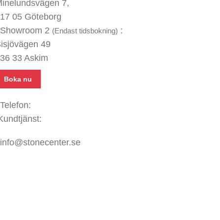
inelundsvägen
7,
17 05 Göteborg
Showroom 2
:
(Endast tidsbokning)
isjövägen 49
36 33 Askim
Boka nu
Telefon:
031 - 480 480
Kundtjänst:
070 771 67 74
info@stonecenter.se
SHOWROOM
ppettider:
ån - Fre: 08:00 - 18:00