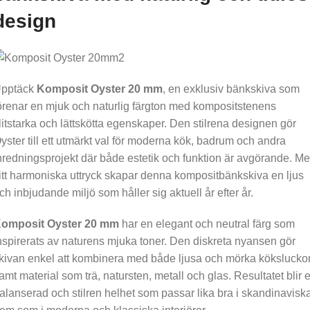
design
pptäck
Komposit Oyster 20 mm
, en exklusiv bänkskiva som
örenar en mjuk och naturlig färgton med kompositstenens
litstarka och lättskötta egenskaper. Den stilrena designen gör
yster till ett utmärkt val för moderna kök, badrum och andra
nredningsprojekt där både estetik och funktion är avgörande. M
itt harmoniska uttryck skapar denna kompositbänkskiva en ljus
ch inbjudande miljö som håller sig aktuell år efter år.
omposit Oyster 20 mm
har en elegant och neutral färg som
nspirerats av naturens mjuka toner. Den diskreta nyansen gör
kivan enkel att kombinera med både ljusa och mörka kökslucko
amt material som trä, natursten, metall och glas. Resultatet blir 
alanserad och stilren helhet som passar lika bra i skandinavisk