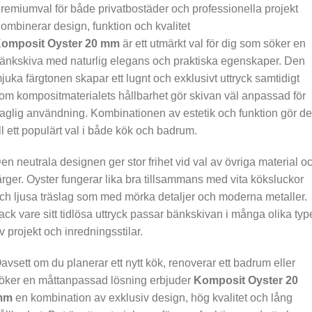
remiumval för både privatbostäder och professionella projekt
ombinerar design, funktion och kvalitet
omposit Oyster 20 mm
är ett utmärkt val för dig som söker en
änkskiva med naturlig elegans och praktiska egenskaper. Den
juka färgtonen skapar ett lugnt och exklusivt uttryck samtidigt
om kompositmaterialets hållbarhet gör skivan väl anpassad för
aglig användning. Kombinationen av estetik och funktion gör d
ill ett populärt val i både kök och badrum.
en neutrala designen ger stor frihet vid val av övriga material o
ärger. Oyster fungerar lika bra tillsammans med vita köksluckor
ch ljusa träslag som med mörka detaljer och moderna metaller.
ack vare sitt tidlösa uttryck passar bänkskivan i många olika typ
v projekt och inredningsstilar.
avsett om du planerar ett nytt kök, renoverar ett badrum eller
öker en måttanpassad lösning erbjuder
Komposit Oyster 20
mm
en kombination av exklusiv design, hög kvalitet och lång