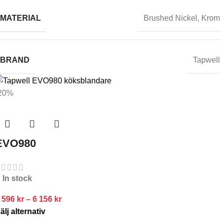
MATERIAL
Brushed Nickel
,
Krom
BRAND
Tapwell
20%
EVO980
In stock
 596
kr
–
6 156
kr
älj alternativ