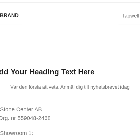
BRAND
Tapwell
nmäl dig till oss nyhetsbrev
ar den första att veta.
Anmäl dig till nyhetsbrevet idag
dd Your Heading Text Here
Var den första att veta. Anmäl dig till nyhetsbrevet idag
KONTAKTA OSS
Stone Center AB
Org. nr 559048-2468
Showroom 1: