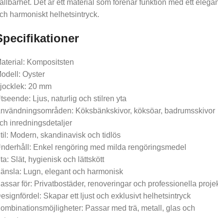
ållbarhet. Det är ett material som förenar funktion med ett elega
ch harmoniskt helhetsintryck.
Specifikationer
aterial: Kompositsten
odell: Oyster
jocklek: 20 mm
tseende: Ljus, naturlig och stilren yta
nvändningsområden: Köksbänkskivor, köksöar, badrumsskivor
ch inredningsdetaljer
til: Modern, skandinavisk och tidlös
nderhåll: Enkel rengöring med milda rengöringsmedel
ta: Slät, hygienisk och lättskött
änsla: Lugn, elegant och harmonisk
assar för: Privatbostäder, renoveringar och professionella proje
esignfördel: Skapar ett ljust och exklusivt helhetsintryck
ombinationsmöjligheter: Passar med trä, metall, glas och