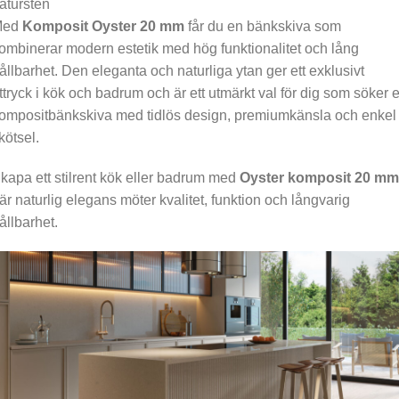
atursten
Med
Komposit Oyster 20 mm
får du en bänkskiva som
ombinerar modern estetik med hög funktionalitet och lång
ållbarhet. Den eleganta och naturliga ytan ger ett exklusivt
ttryck i kök och badrum och är ett utmärkt val för dig som söker 
ompositbänkskiva med tidlös design, premiumkänsla och enkel
kötsel.
kapa ett stilrent kök eller badrum med
Oyster komposit 20 mm
är naturlig elegans möter kvalitet, funktion och långvarig
ållbarhet.