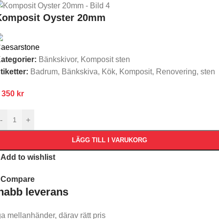
Komposit Oyster 20mm
ategorier:
Bänkskivor
,
Komposit sten
tiketter:
Badrum
,
Bänkskiva
,
Kök
,
Komposit
,
Renovering
,
sten
 350
kr
-
+
LÄGG TILL I VARUKORG
Add to wishlist
Compare
nabb leverans​
ga mellanhänder, därav rätt pris