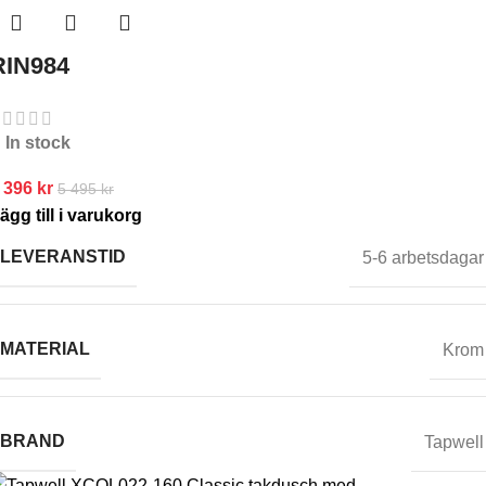
RIN984
In stock
 396
kr
5 495
kr
ägg till i varukorg
LEVERANSTID
5-6 arbetsdagar
MATERIAL
Krom
BRAND
Tapwell