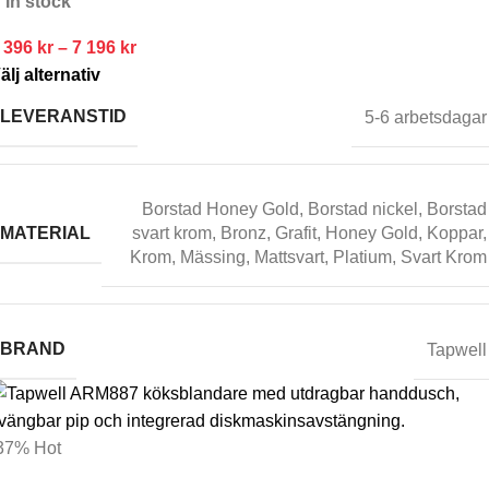
In stock
 396
kr
–
7 196
kr
älj alternativ
LEVERANSTID
5-6 arbetsdagar
Borstad Honey Gold
,
Borstad nickel
,
Borstad
MATERIAL
svart krom
,
Bronz
,
Grafit
,
Honey Gold
,
Koppar
,
Krom
,
Mässing
,
Mattsvart
,
Platium
,
Svart Krom
BRAND
Tapwell
37%
Hot