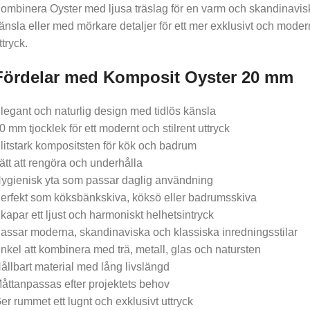
ombinera Oyster med ljusa träslag för en varm och skandinavis
änsla eller med mörkare detaljer för ett mer exklusivt och moder
ttryck.
Fördelar med Komposit Oyster 20 mm
legant och naturlig design med tidlös känsla
0 mm tjocklek för ett modernt och stilrent uttryck
litstark kompositsten för kök och badrum
ätt att rengöra och underhålla
ygienisk yta som passar daglig användning
erfekt som köksbänkskiva, köksö eller badrumsskiva
kapar ett ljust och harmoniskt helhetsintryck
assar moderna, skandinaviska och klassiska inredningsstilar
nkel att kombinera med trä, metall, glas och natursten
ållbart material med lång livslängd
åttanpassas efter projektets behov
er rummet ett lugnt och exklusivt uttryck