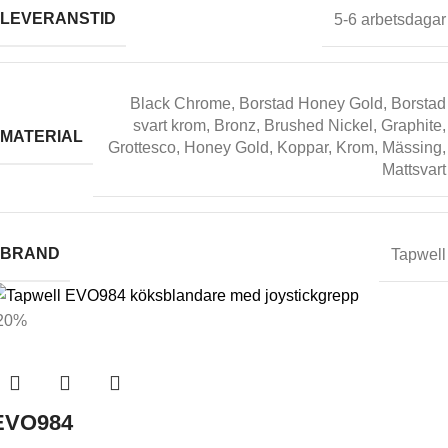
LEVERANSTID
5-6 arbetsdagar
Black Chrome
,
Borstad Honey Gold
,
Borstad
svart krom
,
Bronz
,
Brushed Nickel
,
Graphite
,
MATERIAL
Grottesco
,
Honey Gold
,
Koppar
,
Krom
,
Mässing
,
Mattsvart
BRAND
Tapwell
20%
EVO984