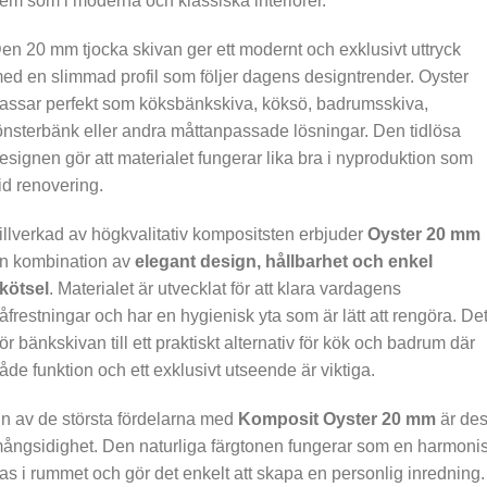
em som i moderna och klassiska interiörer.
en 20 mm tjocka skivan ger ett modernt och exklusivt uttryck
ed en slimmad profil som följer dagens designtrender. Oyster
assar perfekt som köksbänkskiva, köksö, badrumsskiva,
önsterbänk eller andra måttanpassade lösningar. Den tidlösa
esignen gör att materialet fungerar lika bra i nyproduktion som
id renovering.
illverkad av högkvalitativ kompositsten erbjuder
Oyster 20 mm
n kombination av
elegant design, hållbarhet och enkel
kötsel
. Materialet är utvecklat för att klara vardagens
åfrestningar och har en hygienisk yta som är lätt att rengöra. De
ör bänkskivan till ett praktiskt alternativ för kök och badrum där
åde funktion och ett exklusivt utseende är viktiga.
n av de största fördelarna med
Komposit Oyster 20 mm
är de
ångsidighet. Den naturliga färgtonen fungerar som en harmoni
as i rummet och gör det enkelt att skapa en personlig inredning.