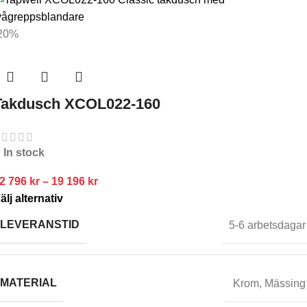
20%
Takdusch XCOL022-160
In stock
2 796
kr
–
19 196
kr
älj alternativ
LEVERANSTID
5-6 arbetsdagar
MATERIAL
Krom
,
Mässing