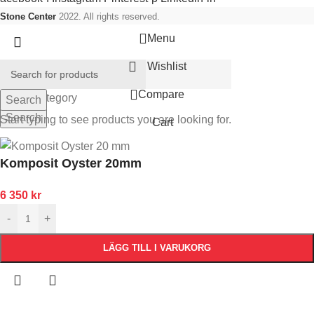
Stone Center
2022. All rights reserved.
Menu
Wishlist
Compare
Select category
Search
Search
Start typing to see products you are looking for.
Cart
Komposit Oyster 20mm
6 350
kr
-
+
LÄGG TILL I VARUKORG