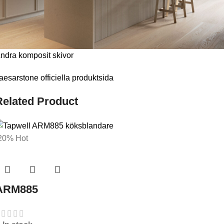
ndra komposit skivor
aesarstone officiella produktsida
Related Product
20%
Hot
ARM885