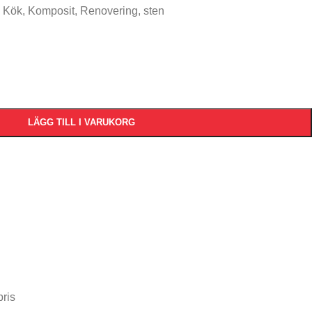
Kök
,
Komposit
,
Renovering
,
sten
LÄGG TILL I VARUKORG
pris