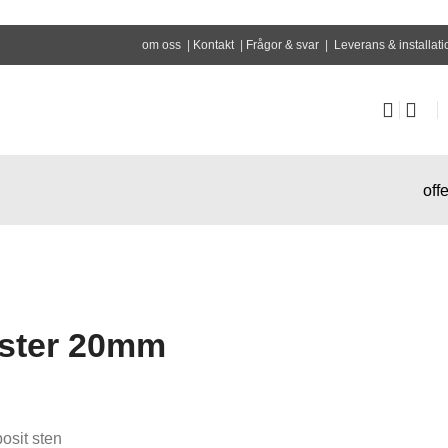
om oss
|
Kontakt
|
Frågor & svar
|
Leverans & installati
offe
ster 20mm
sit sten