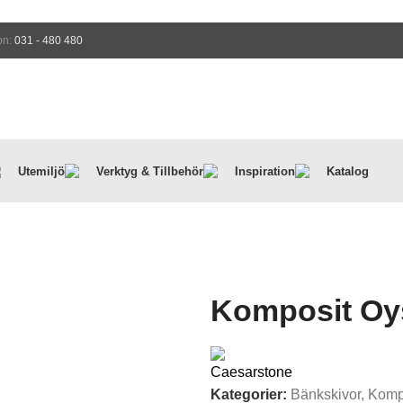
on:
031 - 480 480
Utemiljö
Verktyg & Tillbehör
Inspiration
Katalog
Komposit Oy
Kategorier:
Bänkskivor
,
Kompo