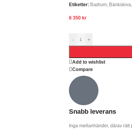
Etiketter:
Badrum
,
Bänkskiva
,
6 350
kr
-
+
Add to wishlist
Compare
Snabb leverans​
Inga mellanhänder, därav rätt 