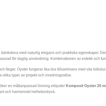
en bänkskiva med naturlig elegans och praktiska egenskaper. Den 
assad för daglig användning. Kombinationen av estetik och funkt
l och färger. Oyster fungerar lika bra tillsammans med vita köks
 olika typer av projekt och inredningsstilar.
r söker en måttanpassad lösning erbjuder
Komposit Oyster 20 
gant och harmoniskt helhetsintryck.