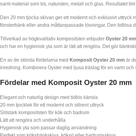
samt material som trä, natursten, metall och glas. Resultatet bl
Den 20 mm tjocka skivan ger ett modernt och exklusivt uttryck
fönsterbänk eller andra måttanpassade lösningar. Den tidlösa de
Tillverkad av högkvalitativ kompositsten erbjuder
Oyster 20 m
och har en hygienisk yta som är lätt att rengöra. Det gör bänkskiv
En av de största fördelarna med
Komposit Oyster 20 mm
är de
inredning. Kombinera Oyster med ljusa träslag för en varm och s
Fördelar med Komposit Oyster 20 mm
Elegant och naturlig design med tidlös känsla
20 mm tjocklek för ett modernt och stilrent uttryck
Slitstark kompositsten för kök och badrum
Lätt att rengöra och underhålla
Hygienisk yta som passar daglig användning
Perfekt som köksbänkskiva, köksö eller badrumsskiva