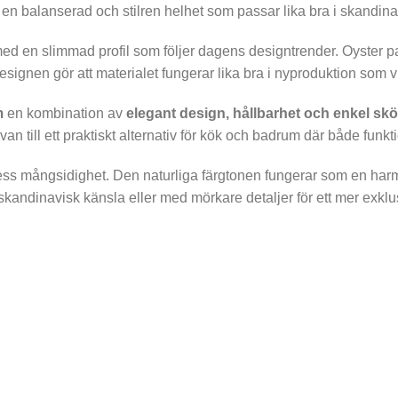
ir en balanserad och stilren helhet som passar lika bra i skandi
 med en slimmad profil som följer dagens designtrender. Oyster
signen gör att materialet fungerar lika bra i nyproduktion som v
m
en kombination av
elegant design, hållbarhet och enkel skö
an till ett praktiskt alternativ för kök och badrum där både funkti
ss mångsidighet. Den naturliga färgtonen fungerar som en harm
kandinavisk känsla eller med mörkare detaljer för ett mer exklus