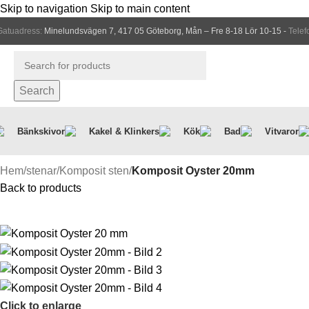
Skip to navigation
Skip to main content
Gatuadress:
Minelundsvägen 7, 417 05 Göteborg, Mån – Fre 8-18 Lör 10-15 -
Telef
Search
Bänkskivor
Kakel & Klinkers
Kök
Bad
Vitvaror
Hem
/
stenar
/
Komposit sten
/
Komposit Oyster 20mm
Back to products
Click to enlarge