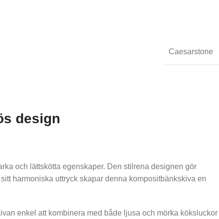
Caesarstone
ös design
arka och lättskötta egenskaper. Den stilrena designen gör
ed sitt harmoniska uttryck skapar denna kompositbänkskiva en
skivan enkel att kombinera med både ljusa och mörka köksluckor