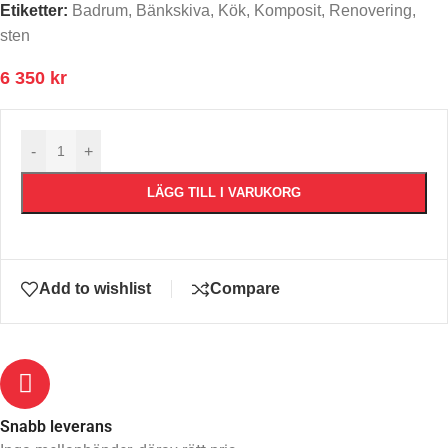
Etiketter:
Badrum
,
Bänkskiva
,
Kök
,
Komposit
,
Renovering
,
sten
6 350
kr
-
+
LÄGG TILL I VARUKORG
Add to wishlist
Compare
Snabb leverans​