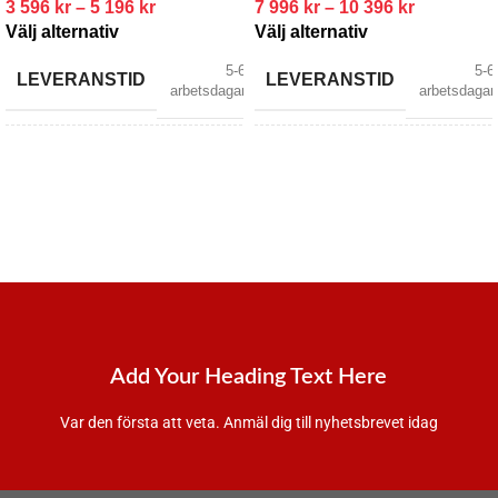
3 596
kr
–
5 196
kr
7 996
kr
–
10 396
kr
Välj alternativ
Välj alternativ
5-6
5-6
LEVERANSTID
LEVERANSTID
arbetsdagar
arbetsdagar
Bronz
,
Koppar
,
MATERIAL
Krom
,
Mässing
Mässing
,
MATERIAL
Mattsvart
,
Rostfri
stål
,
Svart Krom
BRAND
Tapwell
BRAND
Tapwell
Add Your Heading Text Here
Var den första att veta. Anmäl dig till nyhetsbrevet idag