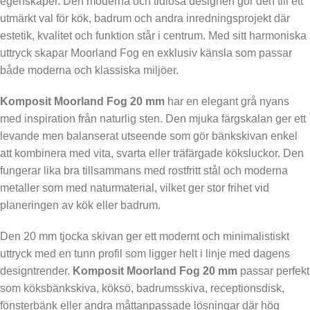
egenskaper. Den moderna och tidlösa designen gör den till ett
utmärkt val för kök, badrum och andra inredningsprojekt där
estetik, kvalitet och funktion står i centrum. Med sitt harmoniska
uttryck skapar Moorland Fog en exklusiv känsla som passar
både moderna och klassiska miljöer.
Komposit Moorland Fog 20 mm
har en elegant grå nyans
med inspiration från naturlig sten. Den mjuka färgskalan ger ett
levande men balanserat utseende som gör bänkskivan enkel
att kombinera med vita, svarta eller träfärgade köksluckor. Den
fungerar lika bra tillsammans med rostfritt stål och moderna
metaller som med naturmaterial, vilket ger stor frihet vid
planeringen av kök eller badrum.
Den 20 mm tjocka skivan ger ett modernt och minimalistiskt
uttryck med en tunn profil som ligger helt i linje med dagens
designtrender.
Komposit Moorland Fog 20 mm
passar perfekt
som köksbänkskiva, köksö, badrumsskiva, receptionsdisk,
fönsterbänk eller andra måttanpassade lösningar där hög