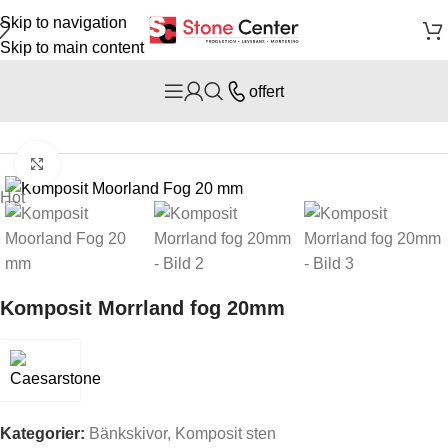
Skip to navigation
Skip to main content
offert
Hem
/
stenar
/
Komposit sten
Click to enlarge
Hot
Komposit Morrland fog 20mm
Kategorier:
Bänkskivor
,
Komposit sten