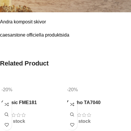
Andra komposit skivor
caesarstone officiella produktsida
Related Product
-20%
-20%
Classic FME181
Diskho TA7040
In stock
In stock