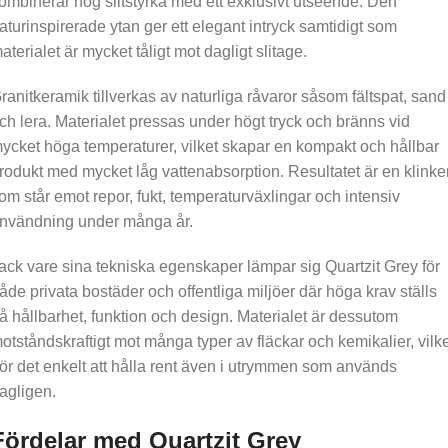
ombinerar hög slitstyrka med ett exklusivt utseende. Den
aturinspirerade ytan ger ett elegant intryck samtidigt som
aterialet är mycket tåligt mot dagligt slitage.
ranitkeramik tillverkas av naturliga råvaror såsom fältspat, sand
ch lera. Materialet pressas under högt tryck och bränns vid
ycket höga temperaturer, vilket skapar en kompakt och hållbar
rodukt med mycket låg vattenabsorption. Resultatet är en klinke
om står emot repor, fukt, temperaturväxlingar och intensiv
nvändning under många år.
ack vare sina tekniska egenskaper lämpar sig Quartzit Grey för
åde privata bostäder och offentliga miljöer där höga krav ställs
å hållbarhet, funktion och design. Materialet är dessutom
otståndskraftigt mot många typer av fläckar och kemikalier, vilk
ör det enkelt att hålla rent även i utrymmen som används
agligen.
Fördelar med Quartzit Grey