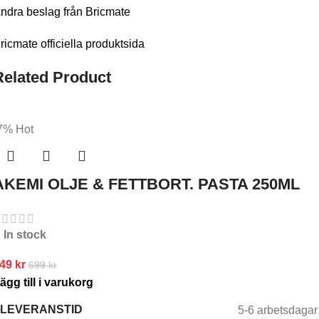
ndra beslag från Bricmate
ricmate officiella produktsida
Related Product
7%
Hot
AKEMI OLJE & FETTBORT. PASTA 250ML
In stock
649
kr
699
kr
ägg till i varukorg
LEVERANSTID
5-6 arbetsdagar