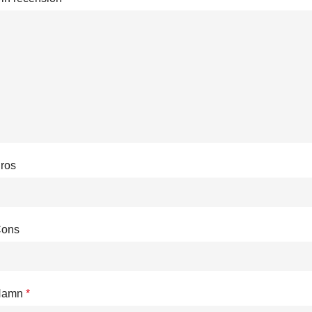
ros
ons
Namn
*