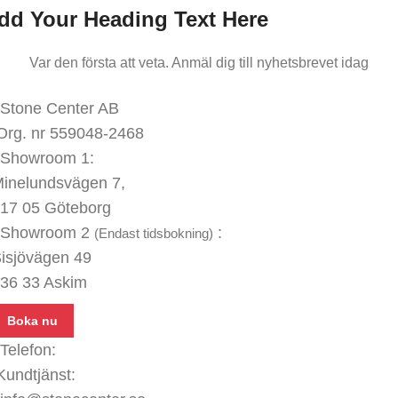
dd Your Heading Text Here
Var den första att veta. Anmäl dig till nyhetsbrevet idag
KONTAKTA OSS
Stone Center AB
Org. nr 559048-2468
Showroom 1:
inelundsvägen
7,
17 05 Göteborg
Showroom 2
:
(Endast tidsbokning)
isjövägen 49
36 33 Askim
Boka nu
Telefon:
031 - 480 480
Kundtjänst:
070 771 67 74