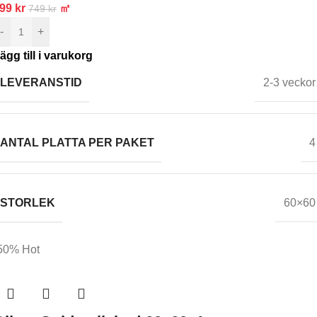
599
kr
㎡
749
kr
-
+
ägg till i varukorg
LEVERANSTID
2-3 veckor
ANTAL PLATTA PER PAKET
4
STORLEK
60×60
50%
Hot