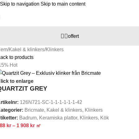
Skip to navigation
Skip to main content
offert
Hem
/
Kakel & klinkers
/
Klinkers
ack to products
15%
Hot
lick to enlarge
QUARTZIT GREY
rtikelnr:
126N721-SC-1-1-1-1-1-1-42
ategorier:
Bricmate
,
Kakel & klinkers
,
Klinkers
tiketter:
Badrum
,
Keramiska plattor
,
Klinkers
,
Kök
888
kr
–
1 908
kr
㎡