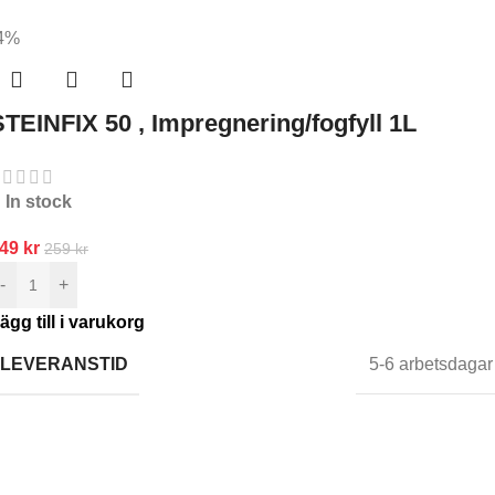
4%
STEINFIX 50 , Impregnering/fogfyll 1L
In stock
249
kr
259
kr
-
+
ägg till i varukorg
LEVERANSTID
5-6 arbetsdagar
nmäl dig till oss nyhetsbrev
ar den första att veta.
Anmäl dig till nyhetsbrevet idag