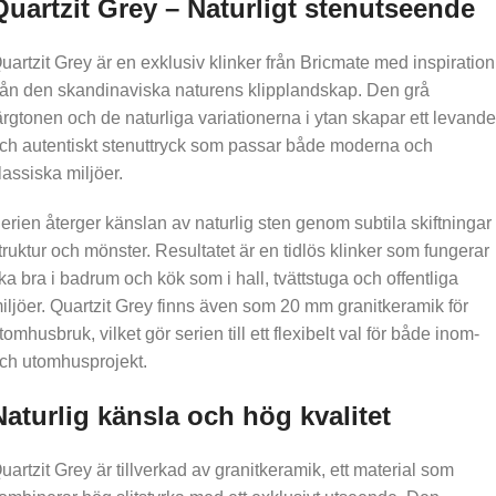
Quartzit Grey – Naturligt stenutseende
uartzit Grey är en exklusiv klinker från Bricmate med inspiration
rån den skandinaviska naturens klipplandskap. Den grå
ärgtonen och de naturliga variationerna i ytan skapar ett levande
ch autentiskt stenuttryck som passar både moderna och
lassiska miljöer.
erien återger känslan av naturlig sten genom subtila skiftningar 
truktur och mönster. Resultatet är en tidlös klinker som fungerar
ika bra i badrum och kök som i hall, tvättstuga och offentliga
iljöer. Quartzit Grey finns även som 20 mm granitkeramik för
tomhusbruk, vilket gör serien till ett flexibelt val för både inom-
ch utomhusprojekt.
Naturlig känsla och hög kvalitet
uartzit Grey är tillverkad av granitkeramik, ett material som