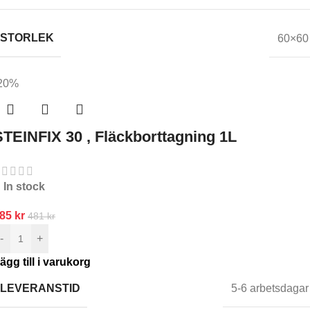
STORLEK
60×60
20%
STEINFIX 30 , Fläckborttagning 1L
In stock
385
kr
481
kr
-
+
ägg till i varukorg
LEVERANSTID
5-6 arbetsdagar