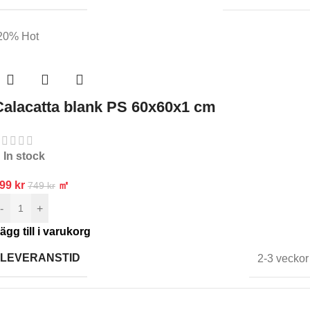
20%
Hot
Calacatta blank PS 60x60x1 cm
In stock
599
kr
㎡
749
kr
-
+
ägg till i varukorg
LEVERANSTID
2-3 veckor