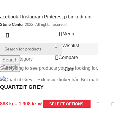
akel, klinkers samt badrums produkter.
ociala länkar:
acebook-f
Instagram
Pinterest-p
Linkedin-in
Stone Center
2022. All rights reserved.
Menu
Wishlist
Compare
Select category
Search
Search
Start typing to see products you are looking for.
Cart
QUARTZIT GREY
888
kr
–
1 908
kr
㎡
SELECT OPTIONS