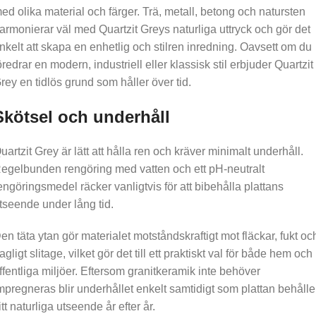
ed olika material och färger. Trä, metall, betong och natursten
armonierar väl med Quartzit Greys naturliga uttryck och gör det
nkelt att skapa en enhetlig och stilren inredning. Oavsett om du
öredrar en modern, industriell eller klassisk stil erbjuder Quartzit
rey en tidlös grund som håller över tid.
Skötsel och underhåll
uartzit Grey är lätt att hålla ren och kräver minimalt underhåll.
egelbunden rengöring med vatten och ett pH-neutralt
engöringsmedel räcker vanligtvis för att bibehålla plattans
tseende under lång tid.
en täta ytan gör materialet motståndskraftigt mot fläckar, fukt oc
agligt slitage, vilket gör det till ett praktiskt val för både hem och
ffentliga miljöer. Eftersom granitkeramik inte behöver
mpregneras blir underhållet enkelt samtidigt som plattan behålle
itt naturliga utseende år efter år.