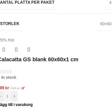
ANTAL PLATTA PER PAKET
4
STORLEK
60×60
20%
Hot
Calacatta GS blank 60x60x1 cm
In stock
599
kr
㎡
749
kr
-
+
ägg till i varukorg