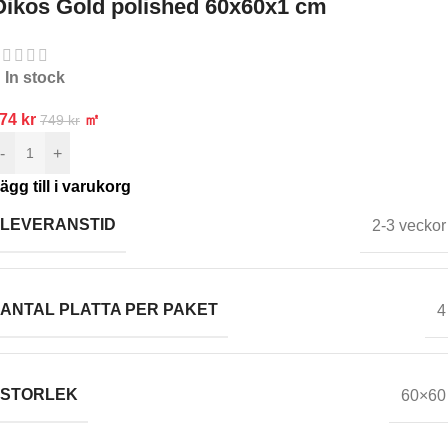
Oikos Gold polished 60x60x1 cm
In stock
374
kr
㎡
749
kr
-
+
ägg till i varukorg
LEVERANSTID
2-3 veckor
ANTAL PLATTA PER PAKET
4
STORLEK
60×60