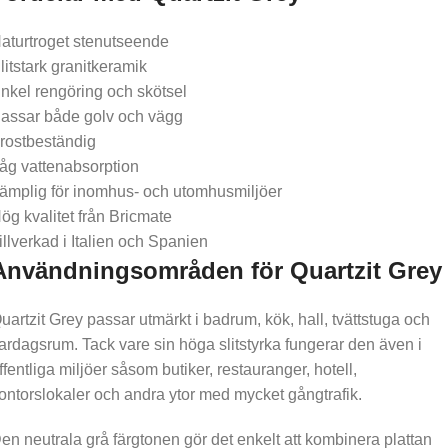
aturtroget stenutseende
litstark granitkeramik
nkel rengöring och skötsel
assar både golv och vägg
rostbeständig
åg vattenabsorption
ämplig för inomhus- och utomhusmiljöer
ög kvalitet från Bricmate
illverkad i Italien och Spanien
Användningsområden för Quartzit Grey
uartzit Grey passar utmärkt i badrum, kök, hall, tvättstuga och
ardagsrum. Tack vare sin höga slitstyrka fungerar den även i
ffentliga miljöer såsom butiker, restauranger, hotell,
ontorslokaler och andra ytor med mycket gångtrafik.
en neutrala grå färgtonen gör det enkelt att kombinera plattan