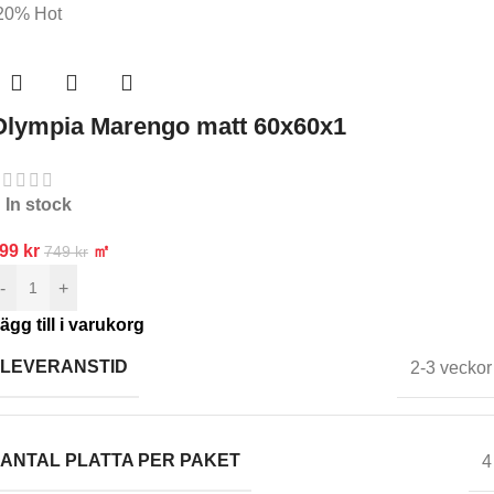
20%
Hot
Olympia Marengo matt 60x60x1
In stock
599
kr
㎡
749
kr
-
+
ägg till i varukorg
LEVERANSTID
2-3 veckor
ANTAL PLATTA PER PAKET
4