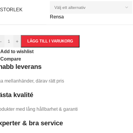
STORLEK
Rensa
-
+
LÄGG TILL I VARUKORG
Add to wishlist
Compare
nabb leverans​
ga mellanhänder, därav rätt pris
ästa kvalité
odukter med lång hållbarhet & garanti
xperter & bra service