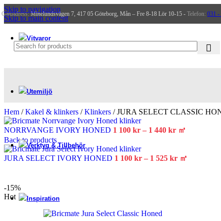
Skip to navigation
Gatuadress:
Minelundsvägen 7, 417 05 Göteborg, Mån – Fre 8-18 Lör 10-15 -
Telefon:
031 -
Skip to main content
Handdukstork​
Spegel
Vitvaror
Köksfläkt
Utemiljö
Hem
/
Kakel & klinkers
/
Klinkers
/
JURA SELECT CLASSIC HO
Polkant stenar
NORRVANGE IVORY HONED
1 100
kr
–
1 440
kr
㎡
Back to products
Verktyg & Tillbehör
JURA SELECT IVORY HONED
1 100
kr
–
1 525
kr
㎡
-15%
Hot
Inspiration