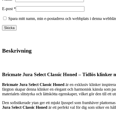
E-post
*
Spara mitt namn, min e-postadress och webbplats i denna webbläsa
Beskrivning
Bricmate Jura Select Classic Honed – Tidlös klinker 
Bricmate Jura Select Classic Honed
är en exklusiv klinker inspirer
färgton skapar denna klinker en elegant och harmonisk känsla som pas
materialets slitstyrka och lättskötta egenskaper, vilket gör den till et
Den sofistikerade ytan ger ett mjukt ljusspel som framhäver plattornas n
Jura Select Classic Honed
är ett perfekt val för dig som söker en håll