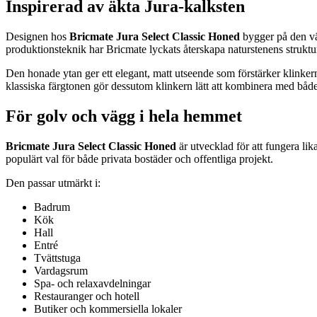
Inspirerad av äkta Jura-kalksten
Designen hos
Bricmate Jura Select Classic Honed
bygger på den väl
produktionsteknik har Bricmate lyckats återskapa naturstenens strukt
Den honade ytan ger ett elegant, matt utseende som förstärker klinkerns
klassiska färgtonen gör dessutom klinkern lätt att kombinera med både 
För golv och vägg i hela hemmet
Bricmate Jura Select Classic Honed
är utvecklad för att fungera lik
populärt val för både privata bostäder och offentliga projekt.
Den passar utmärkt i:
Badrum
Kök
Hall
Entré
Tvättstuga
Vardagsrum
Spa- och relaxavdelningar
Restauranger och hotell
Butiker och kommersiella lokaler