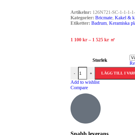
Artikelnr:
126N721-SC-1-1-1-1-
Kategorier:
Bricmate
,
Kakel & k
Etiketter:
Badrum
,
Keramiska pla
1 100
kr
–
1 525
kr
㎡
Storlek
Re
LÄGG TILL I VA
-
+
Add to wishlist
Compare
Snabb leverans​