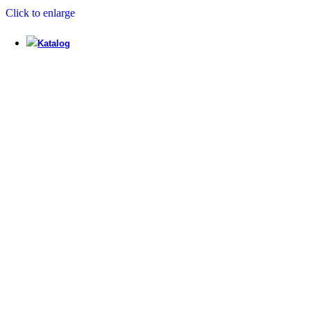
Click to enlarge
Kök
Katalog
View Large
cataloge
tapwell
View Large
cataloge
Bora
View Large
cataloge
HAVEN