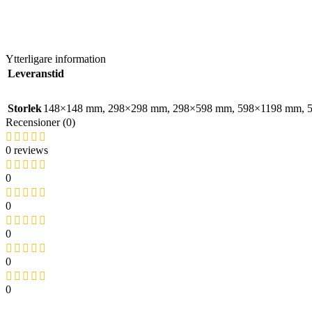
Ytterligare information
Leveranstid
Storlek
148×148 mm
,
298×298 mm
,
298×598 mm
,
598×1198 mm
,
Recensioner (0)
0 reviews
0
0
0
0
0