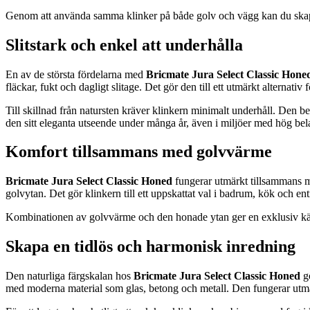
Genom att använda samma klinker på både golv och vägg kan du skapa 
Slitstark och enkel att underhålla
En av de största fördelarna med
Bricmate Jura Select Classic Hone
fläckar, fukt och dagligt slitage. Det gör den till ett utmärkt alternativ 
Till skillnad från natursten kräver klinkern minimalt underhåll. Den 
den sitt eleganta utseende under många år, även i miljöer med hög bel
Komfort tillsammans med golvvärme
Bricmate Jura Select Classic Honed
fungerar utmärkt tillsammans m
golvytan. Det gör klinkern till ett uppskattat val i badrum, kök och en
Kombinationen av golvvärme och den honade ytan ger en exklusiv känsl
Skapa en tidlös och harmonisk inredning
Den naturliga färgskalan hos
Bricmate Jura Select Classic Honed
gö
med moderna material som glas, betong och metall. Den fungerar utmärk