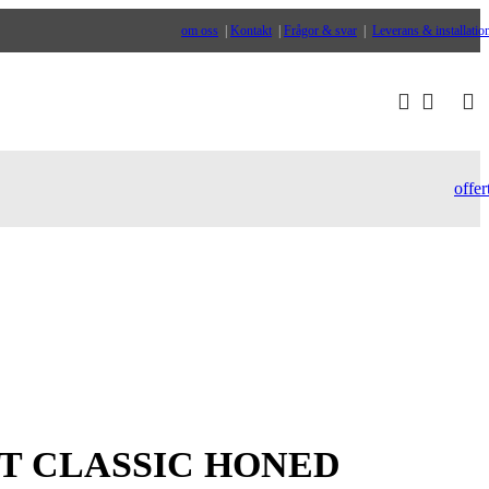
om oss
|
Kontakt
|
Frågor & svar
|
Leverans & installatio
Ugn
offer
Skiffer
T CLASSIC HONED