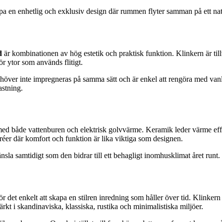
en enhetlig och exklusiv design där rummen flyter samman på ett natur
d
är kombinationen av hög estetik och praktisk funktion. Klinkern är til
för ytor som används flitigt.
behöver inte impregneras på samma sätt och är enkel att rengöra med van
astning.
ed både vattenburen och elektrisk golvvärme. Keramik leder värme effek
tréer där komfort och funktion är lika viktiga som designen.
a samtidigt som den bidrar till ett behagligt inomhusklimat året runt.
r det enkelt att skapa en stilren inredning som håller över tid. Klinkern
t i skandinaviska, klassiska, rustika och minimalistiska miljöer.