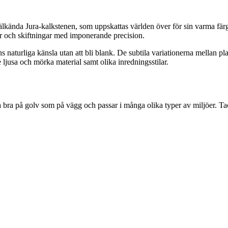
kända Jura-kalkstenen, som uppskattas världen över för sin varma färgs
ur och skiftningar med imponerande precision.
 naturliga känsla utan att bli blank. De subtila variationerna mellan pla
ljusa och mörka material samt olika inredningsstilar.
a bra på golv som på vägg och passar i många olika typer av miljöer. Tack