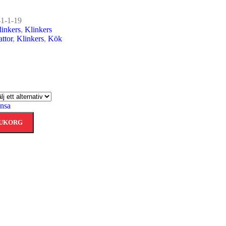
Badrum
1-1-19
linkers
,
Klinkers
ttor
,
Klinkers
,
Kök
nsa
RUKORG