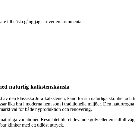
re till nästa gång jag skriver en kommentar.
med naturlig kalkstenskänsla
ad av den klassiska Jura-kalkstenen, känd för sin naturliga skönhet och 
sar lika bra i moderna hem som i traditionella miljöer. Den naturtrogn
t utmärkt val för både nyproduktion och renovering.
aturliga variationer. Resultatet blir ett levande golv eller en stilfull v
bar klinker med ett tidlöst uttryck.