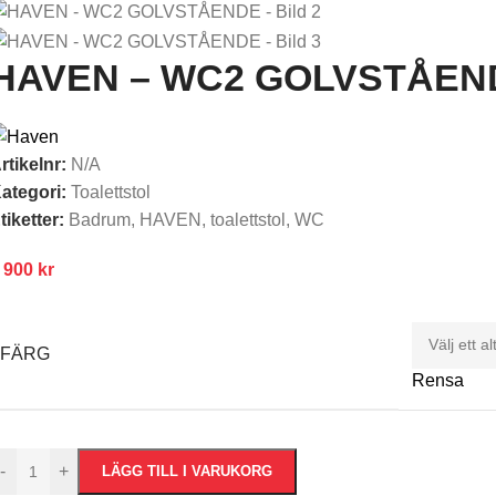
HAVEN – WC2 GOLVSTÅEN
rtikelnr:
N/A
ategori:
Toalettstol
tiketter:
Badrum
,
HAVEN
,
toalettstol
,
WC
 900
kr
FÄRG
Rensa
-
+
LÄGG TILL I VARUKORG