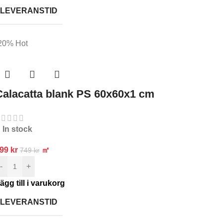
LEVERANSTID
20%
Hot
Calacatta blank PS 60x60x1 cm
In stock
599
kr
㎡
749
kr
-
+
ägg till i varukorg
LEVERANSTID