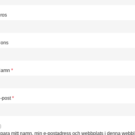
ros
ons
Namn
*
-post
*
para mitt namn, min e-postadress och webbplats i denna webbläs