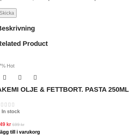
Beskrivning
Related Product
7%
Hot
AKEMI OLJE & FETTBORT. PASTA 250ML
In stock
649
kr
699
kr
ägg till i varukorg