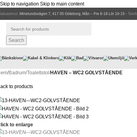
Skip to navigation
Skip to main content
Gatuadress:
Minelundsvägen 7, 417 05 Göteborg, Mån – Fre 8-18 Lör 10-15 -
Telef
Search
Bänkskivor
Kakel & Klinkers
Kök
Bad
Vitvaror
Utemiljö
Verk
Hem
/
Badrum
/
Toalettstol
/
HAVEN – WC2 GOLVSTÅENDE
ack to products
lick to enlarge