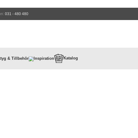
on:
031 - 480 480
Katalog
tyg & Tillbehör
Inspiration