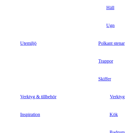
Häll
Ugn
Utemiljö
Polkant stenar
Trappor
Skiffer
Verktyg & tillbehör
Verktyg
Inspiration
Kök
Badrum