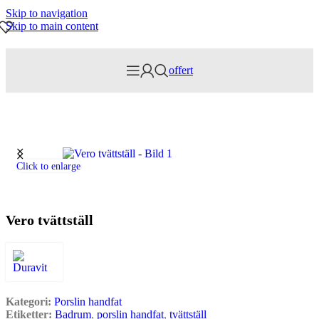
Skip to navigation
Skip to main content
offert
Hem
/
Badrum
/
Porslin handfat
Click to enlarge
Vero tvättställ
Kategori:
Porslin handfat
Etiketter:
Badrum
,
porslin handfat
,
tvättställ