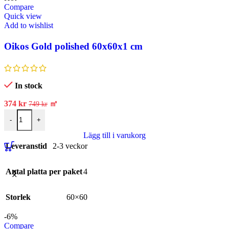
Compare
Quick view
Add to wishlist
Oikos Gold polished 60x60x1 cm
In stock
374
kr
㎡
749
kr
-
+
Lägg till i varukorg
Leveranstid
2-3 veckor
Antal platta per paket
4
Storlek
60×60
-6%
Compare