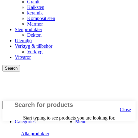
Granit
Kalksten
keramik
Komposit sten
Marmor
Stenprodukter
Dekton
Utemiljö
Verktyg & tillbehör
Verktyg
Vitvaror
Search
Close
Start typing to see products you are looking for.
Categories
Menu
Alla produkter