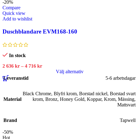
-20%
Compare
Quick view
Add to wishlist
Duschblandare EVM168-160
In stock
2 636
kr
–
4 716
kr
Välj alternativ
Leveranstid
5-6 arbetsdagar
Black Chrome
,
Blyfri krom
,
Borstad nickel
,
Borstad svart
Material
krom
,
Bronz
,
Honey Gold
,
Koppar
,
Krom
,
Mässing
,
Mattsvart
Brand
Tapwell
-50%
Hot