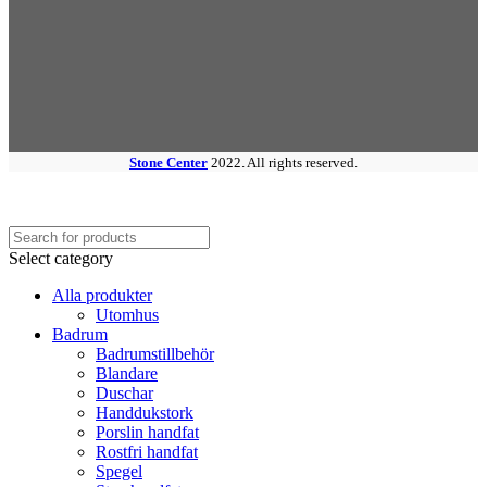
Stone Center
2022. All rights reserved.
Select category
Alla produkter
Utomhus
Badrum
Badrumstillbehör
Blandare
Duschar
Handdukstork
Porslin handfat
Rostfri handfat
Spegel