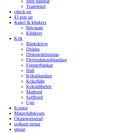
Sten handfat
Toalettstol
check on
El pop up
Kakel & klinkers
Bricmate
Klinkers
Kök
Bänkskivor
Diskho
Diskmedelspump
Flerfunktionsblandare
Fönsterbänkar
Häll
Köksblandare
Köksfläkt​
Kökstillbehör
Matbord
Soffbord
Ugn​
Kontor
Matavfallskvarn
Okategoriserad
polkant stenar
stenar