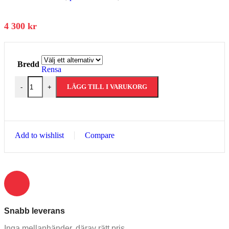
4 300
kr
Bredd
Rensa
LÄGG TILL I VARUKORG
-
+
Add to wishlist
Compare
Snabb leverans​
Inga mellanhänder, därav rätt pris