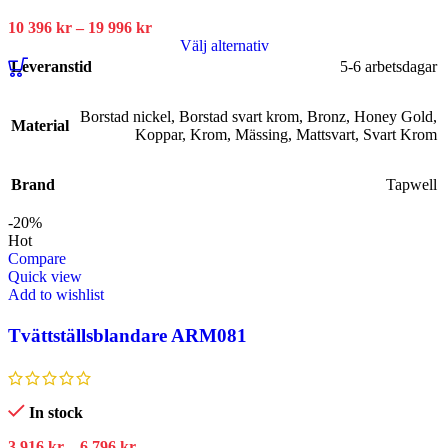
10 396
kr
–
19 996
kr
Välj alternativ
Leveranstid
5-6 arbetsdagar
Borstad nickel
,
Borstad svart krom
,
Bronz
,
Honey Gold
,
Material
Koppar
,
Krom
,
Mässing
,
Mattsvart
,
Svart Krom
Brand
Tapwell
-20%
Hot
Compare
Quick view
Add to wishlist
Tvättställsblandare ARM081
In stock
3 916
kr
–
6 796
kr