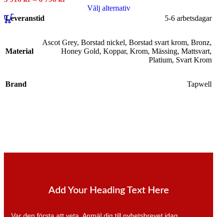
Välj alternativ
Leveranstid
5-6 arbetsdagar
Ascot Grey
,
Borstad nickel
,
Borstad svart krom
,
Bronz
,
Material
Honey Gold
,
Koppar
,
Krom
,
Mässing
,
Mattsvart
,
Platium
,
Svart Krom
Brand
Tapwell
Add Your Heading Text Here
Var den första att veta. Anmäl dig till nyhetsbrevet idag