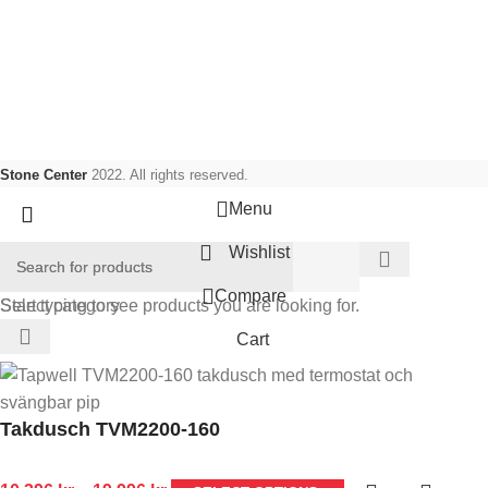
Sociala länkar:
Stone Center
2022. All rights reserved.
Menu
Wishlist
Compare
Select category
Start typing to see products you are looking for.
Cart
Takdusch TVM2200-160