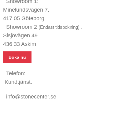
Showroom 1:
Minelundsvägen
7,
417 05 Göteborg
Showroom 2
:
(Endast tidsbokning)
Sisjövägen 49
436 33 Askim
Boka nu
Telefon:
031 - 480 480
Kundtjänst:
070 771 67 74
info@stonecenter.se
SHOWROOM
Öppettider: