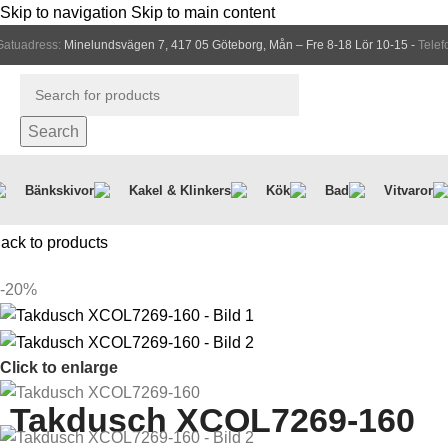
Skip to navigation
Skip to main content
Gatuadress:
Minelundsvägen 7, 417 05 Göteborg, Mån – Fre 8-18 Lör 10-15 -
Telef
Search
Bänkskivor
Kakel & Klinkers
Kök
Bad
Vitvaror
Hem
/
Badrum
/
Duschar
/
Takdusch XCOL7269-160
ack to products
-20%
Click to enlarge
Takdusch XCOL7269-160