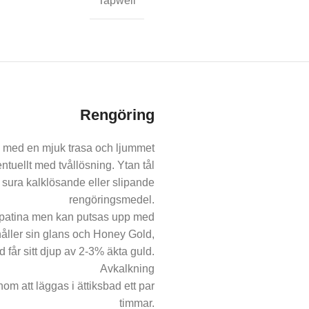
Tapwell
Rengöring
v med en mjuk trasa och ljummet
ntuellt med tvållösning. Ytan tål
, sura kalklösande eller slipande
rengöringsmedel.
r patina men kan putsas upp med
åller sin glans och Honey Gold,
får sitt djup av 2-3% äkta guld.
Avkalkning
m att läggas i ättiksbad ett par
timmar.