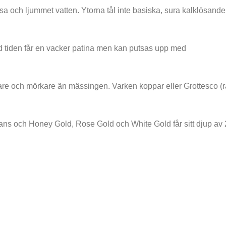
 och ljummet vatten. Ytorna tål inte basiska, sura kalklösande
d tiden får en vacker patina men kan putsas upp med
gare och mörkare än mässingen. Varken koppar eller Grottesco (r
lans och Honey Gold, Rose Gold och White Gold får sitt djup av 