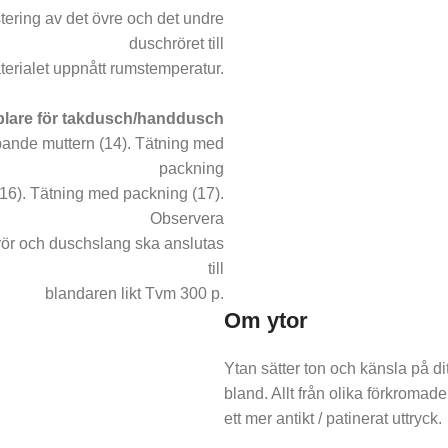
tering av det övre och det undre
duschröret till
terialet uppnått rumstemperatur.
lare för takdusch/handdusch
pande muttern (14). Tätning med
packning
16). Tätning med packning (17).
Observera
hrör och duschslang ska anslutas
till
blandaren likt Tvm 300 p.
Om ytor
Ytan sätter ton och känsla på ditt
bland. Allt från olika förkromade
ett mer antikt / patinerat uttryck.