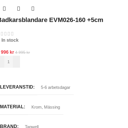
Badkarsblandare EVM026-160 +5cm
In stock
 996
kr
4 995
kr
LÄGG TILL I VARUKORG
LEVERANSTID
5-6 arbetsdagar
MATERIAL
Krom
,
Mässing
BRAND
Tapwell