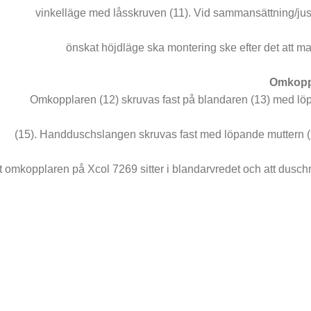
vinkelläge med låsskruven (11). Vid sammansättning/jus
önskat höjdläge ska montering ske efter det att ma
Omkopp
Omkopplaren (12) skruvas fast på blandaren (13) med lö
(15). Handduschslangen skruvas fast med löpande muttern (
tt omkopplaren på Xcol 7269 sitter i blandarvredet och att dusc