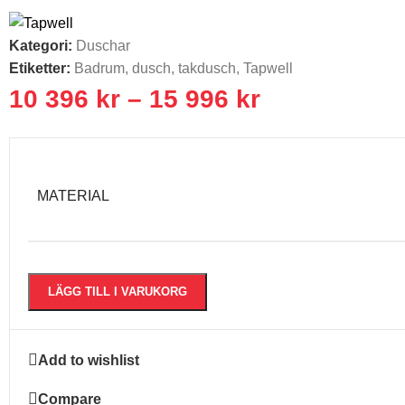
Kategori:
Duschar
Etiketter:
Badrum
,
dusch
,
takdusch
,
Tapwell
10 396
kr
–
15 996
kr
MATERIAL
LÄGG TILL I VARUKORG
Add to wishlist
Compare