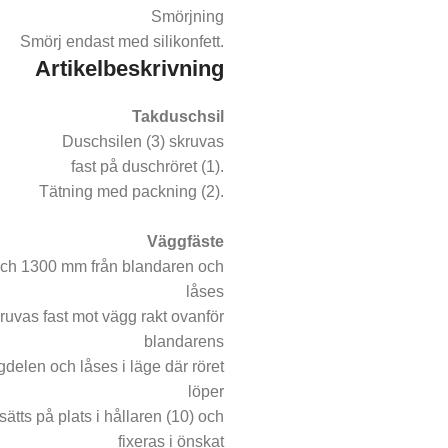
Smörjning
Smörj endast med silikonfett.
Artikelbeskrivning
Takduschsil
Duschsilen (3) skruvas
fast på duschröret (1).
Tätning med packning (2).
Väggfäste
0 och 1300 mm från blandaren och
låses
kruvas fast mot vägg rakt ovanför
blandarens
gdelen och låses i läge där röret
löper
ätts på plats i hållaren (10) och
fixeras i önskat