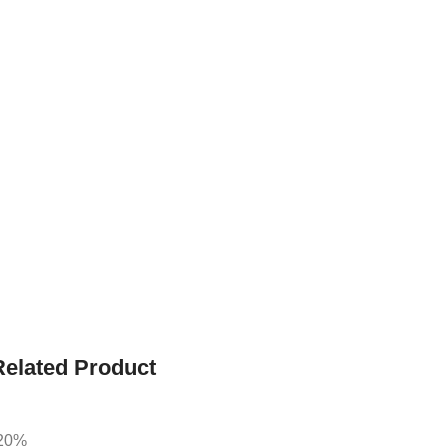
Related Product
20%