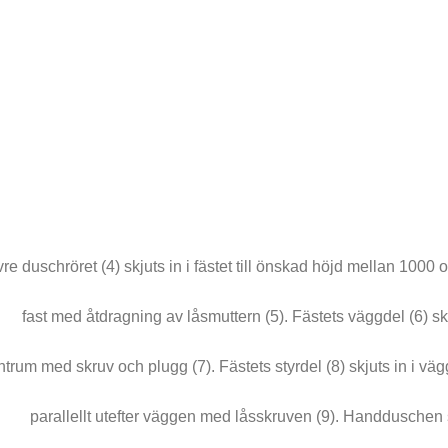
re duschröret (4) skjuts in i fästet till önskad höjd mellan 100
fast med åtdragning av låsmuttern (5). Fästets väggdel (6) s
ntrum med skruv och plugg (7). Fästets styrdel (8) skjuts in i väg
parallellt utefter väggen med låsskruven (9). Handduschen s