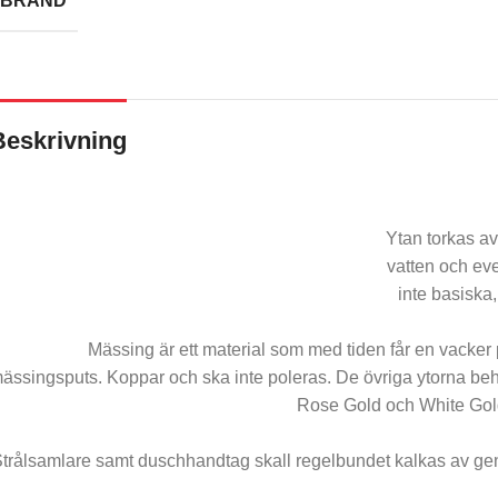
BRAND
Beskrivning
Ytan torkas a
vatten och eve
inte basiska
Mässing är ett material som med tiden får en vacke
ässingsputs. Koppar och ska inte poleras. De övriga ytorna beh
Rose Gold och White Gold 
trålsamlare samt duschhandtag skall regelbundet kalkas av geno