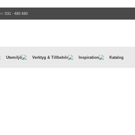
on:
031 - 480 480
Utemiljö
Verktyg & Tillbehör
Inspiration
Katalog