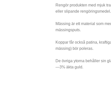
Rengör produkten med mjuk trasa
eller slipande rengöringsmedel.
Mässing är ett material som me
mässingsputs.
Koppar får också patina, krafti
mässing) bör poleras.
De övriga ytorna behåller sin g
—3% äkta guld.