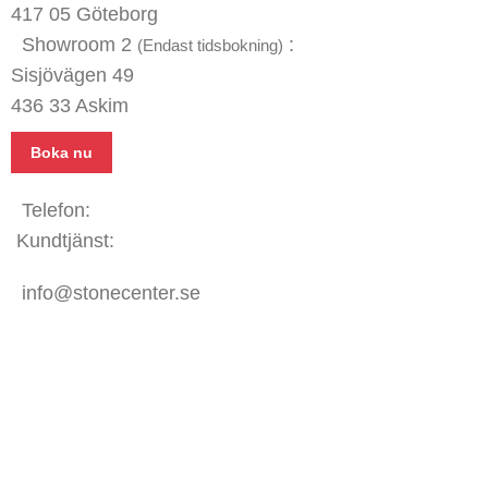
417 05 Göteborg
Showroom 2
:
(Endast tidsbokning)
Sisjövägen 49
436 33 Askim
Boka nu
Telefon:
031 - 480 480
Kundtjänst:
070 771 67 74
info@stonecenter.se
SHOWROOM
Öppettider:
Mån - Fre: 08:00 - 18:00