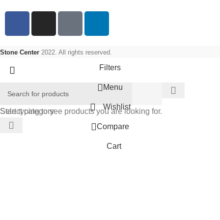
Stone Center
2022. All rights reserved.
Filters
Menu
Wishlist
Select category
Start typing to see products you are looking for.
Compare
Cart