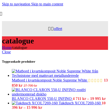
Skip to navigation
Skip to main content
offert
catalogue
Home
/
catalogue
Close
Topprankade produkter
Det
Matbord i kvartskomposit Noble Supreme White
13
urs
Det
850
kr
27 700
kr
pris
nuvarande
var
priset
27
är:
Pr
BLANCO CLARON 550-U INFINO
4 711
kr
–
19 995
kr
700
13
4
Takdusch XCOL7269-160
10
850 kr.
Prisintervall:
71
396
kr
–
15 996
kr