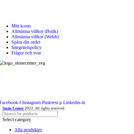
Sön: Stängt
KUNDTJÄNST
Mitt konto
Allmänna villkor (Butik)
Allmänna villkor (Webb)
Spåra din order
Integritetspolicy
Frågor och svar
Stone Center producerar, levererar och monterar stenprodukter, kakel,
klinkers samt badrums produkter.
Sociala länkar:
Facebook-f
Instagram
Pinterest-p
Linkedin-in
Stone Center
2022. All rights reserved.
Select category
Alla produkter