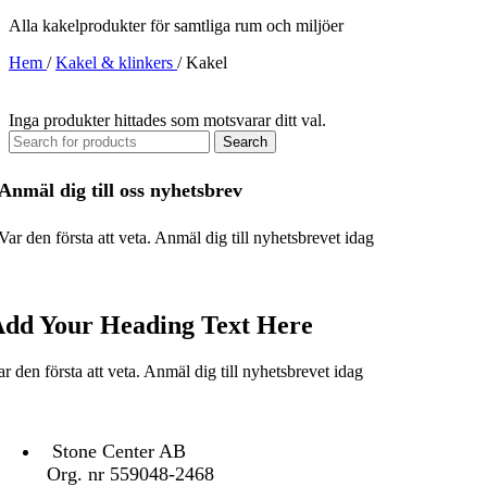
10
till
Alla kakelprodukter för samtliga rum och miljöer
396 kr
19
till
99
Hem
/
Kakel & klinkers
/
Kakel
15
996 kr
Inga produkter hittades som motsvarar ditt val.
Search
Anmäl dig till oss nyhetsbrev
Var den första att veta.
Anmäl dig till nyhetsbrevet idag
dd Your Heading Text Here
ar den första att veta. Anmäl dig till nyhetsbrevet idag
KONTAKTA OSS
Stone Center AB
Org. nr 559048-2468