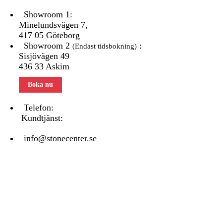
Showroom 1:
Minelundsvägen
7,
417 05 Göteborg
Showroom 2
:
(Endast tidsbokning)
Sisjövägen 49
436 33 Askim
Boka nu
Telefon:
031 - 480 480
Kundtjänst:
070 771 67 74
info@stonecenter.se
SHOWROOM
Öppettider:
Mån - Fre: 08:00 - 18:00
Lör: 10:00 - 15:00