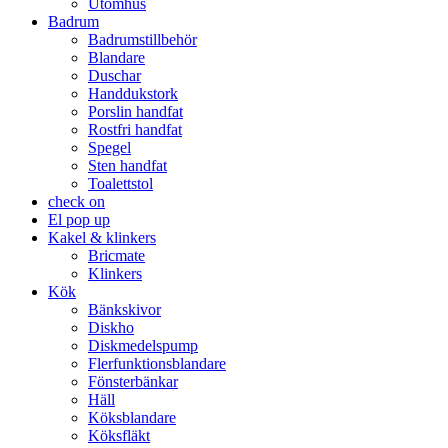
Utomhus
Badrum
Badrumstillbehör
Blandare
Duschar
Handdukstork
Porslin handfat
Rostfri handfat
Spegel
Sten handfat
Toalettstol
check on
El pop up
Kakel & klinkers
Bricmate
Klinkers
Kök
Bänkskivor
Diskho
Diskmedelspump
Flerfunktionsblandare
Fönsterbänkar
Häll
Köksblandare
Köksfläkt​