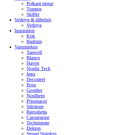
Polkant stenar
Trappor
Skiffer
Verktyg & tillbehör
Verktyg
Inspiration
Kök
Badrum
Varumärken
Tapwell
Blanco
Haven
Nordic Tech
Intra
Decosteel
Bora
Geotiles
Nordhem
Prissmacer
Silestone
Røroshetta
Caesarstone
Technistone
Dekton
Strand Stainless