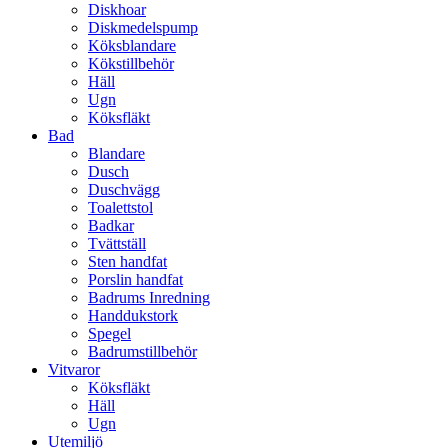
Diskhoar
Diskmedelspump
Köksblandare
Kökstillbehör
Häll
Ugn
Köksfläkt
Bad
Blandare
Dusch
Duschvägg
Toalettstol
Badkar
Tvättställ
Sten handfat
Porslin handfat
Badrums Inredning
Handdukstork​
Spegel
Badrumstillbehör
Vitvaror
Köksfläkt
Häll
Ugn
Utemiljö