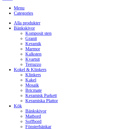
Menu
Categories
Alla produkter
Bänkskivor
Komposit sten
Granit
Keramik
Marmor
Kalksten
Kvartsit
Terrazzo
Kokel & Klinkers
Klinkers
Kakel
Mosaik
Bricmate
Keramisk Parkett
Keramiska Plattor
Kök
Bänkskivor
Matbord
Soffbord
Fönsterbänkar