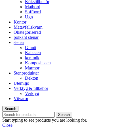
Kökstillbehör
Matbord
Soffbord
Ugn​
Kontor
Matavfallskvarn
Okategoriserad
polkant stenar
stenar
Granit
Kalksten
keramik
Komposit sten
Marmor
Stenprodukter
Dekton
Utemiljö
Verktyg & tillbehör
Verktyg
Vitvaror
Search
Search
Start typing to see products you are looking for.
Close