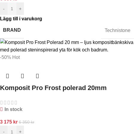
-
+
Lägg till i varukorg
BRAND
Technistone
-50%
Hot
Komposit Pro Frost polerad 20mm
In stock
3 175
kr
6 350
kr
-
+