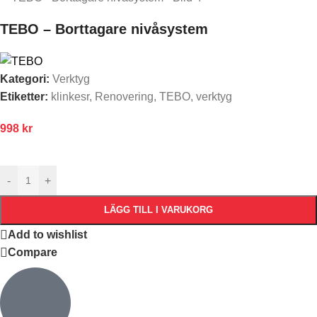
TEBO – Borttagare nivåsystem
Kategori:
Verktyg
Etiketter:
klinkesr
,
Renovering
,
TEBO
,
verktyg
998
kr
-
+
LÄGG TILL I VARUKORG
Add to wishlist
Compare