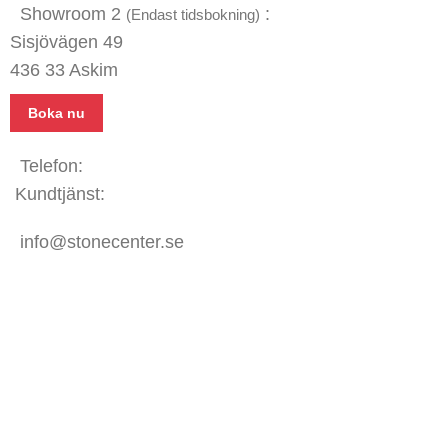
Showroom 2
:
(Endast tidsbokning)
Sisjövägen 49
436 33 Askim
Boka nu
Telefon:
031 - 480 480
Kundtjänst:
070 771 67 74
info@stonecenter.se
SHOWROOM
Öppettider:
Mån - Fre: 08:00 - 18:00
Lör: 10:00 - 15:00