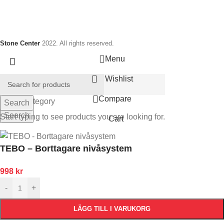
Stone Center
2022. All rights reserved.
Menu
Wishlist
Compare
Select category
Search
Search
Start typing to see products you are looking for.
Cart
TEBO – Borttagare nivåsystem
998
kr
-
+
LÄGG TILL I VARUKORG