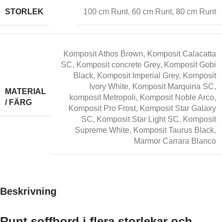
STORLEK
100 cm Runt
,
60 cm Runt
,
80 cm Runt
Komposit Athos Brown
,
Komposit Calacatta
SC
,
Komposit concrete Grey
,
Komposit Gobi
Black
,
Komposit Imperial Grey
,
Komposit
Ivory White
,
Komposit Marquina SC
,
MATERIAL
komposit Metropoli
,
Komposit Noble Arco
,
/ FÄRG
Komposit Pro Frost
,
Komposit Star Galaxy
SC
,
Komposit Star Light SC
,
Komposit
Supreme White
,
Komposit Taurus Black
,
Marmor Carrara Blanco
Beskrivning
Runt soffbord i flera storlekar och