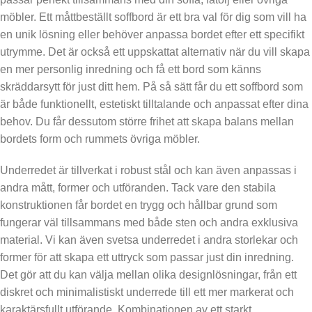
möbler. Ett måttbeställt soffbord är ett bra val för dig som vill ha
en unik lösning eller behöver anpassa bordet efter ett specifikt
utrymme. Det är också ett uppskattat alternativ när du vill skapa
en mer personlig inredning och få ett bord som känns
skräddarsytt för just ditt hem. På så sätt får du ett soffbord som
är både funktionellt, estetiskt tilltalande och anpassat efter dina
behov. Du får dessutom större frihet att skapa balans mellan
bordets form och rummets övriga möbler.
Underredet är tillverkat i robust stål och kan även anpassas i
andra mått, former och utföranden. Tack vare den stabila
konstruktionen får bordet en trygg och hållbar grund som
fungerar väl tillsammans med både sten och andra exklusiva
material. Vi kan även svetsa underredet i andra storlekar och
former för att skapa ett uttryck som passar just din inredning.
Det gör att du kan välja mellan olika designlösningar, från ett
diskret och minimalistiskt underrede till ett mer markerat och
karaktärsfullt utförande. Kombinationen av ett starkt