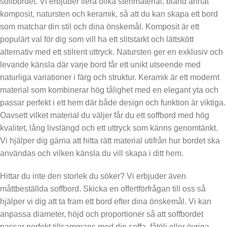
soffbordet. Vi erbjuder flera olika stenmaterial, bland annat
komposit, natursten och keramik, så att du kan skapa ett bord
som matchar din stil och dina önskemål. Komposit är ett
populärt val för dig som vill ha ett slitstarkt och lättskött
alternativ med ett stilrent uttryck. Natursten ger en exklusiv och
levande känsla där varje bord får ett unikt utseende med
naturliga variationer i färg och struktur. Keramik är ett modernt
material som kombinerar hög tålighet med en elegant yta och
passar perfekt i ett hem där både design och funktion är viktiga.
Oavsett vilket material du väljer får du ett soffbord med hög
kvalitet, lång livslängd och ett uttryck som känns genomtänkt.
Vi hjälper dig gärna att hitta rätt material utifrån hur bordet ska
användas och vilken känsla du vill skapa i ditt hem.
Hittar du inte den storlek du söker? Vi erbjuder även
måttbeställda soffbord. Skicka en offertförfrågan till oss så
hjälper vi dig att ta fram ett bord efter dina önskemål. Vi kan
anpassa diameter, höjd och proportioner så att soffbordet
passar perfekt tillsammans med din soffa, fåtölj eller övriga